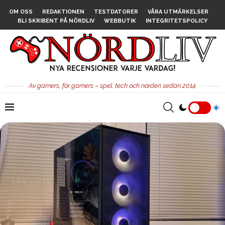
OM OSS
REDAKTIONEN
TESTDATORER
VÅRA UTMÄRKELSER
BLI SKRIBENT PÅ NÖRDLIV
WEBBUTIK
INTEGRITETSPOLICY
Av gamers, för gamers – spel, tech och nörderi sedan 2014.