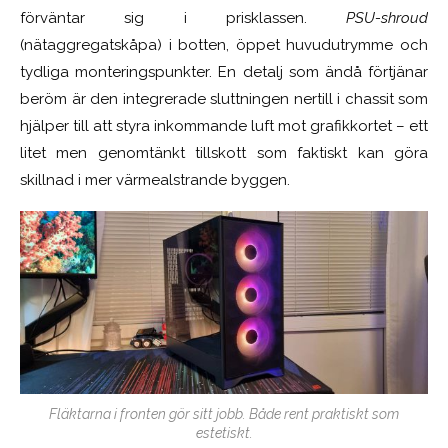
förväntar sig i prisklassen.
PSU-shroud
(nätaggregatskåpa) i botten, öppet huvudutrymme och
tydliga monteringspunkter. En detalj som ändå förtjänar
beröm är den integrerade sluttningen nertill i chassit som
hjälper till att styra inkommande luft mot grafikkortet – ett
litet men genomtänkt tillskott som faktiskt kan göra
skillnad i mer värmealstrande byggen.
Fläktarna i fronten gör sitt jobb. Både rent praktiskt som
estetiskt.