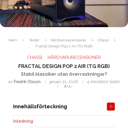
Hem
Texter
Hårdvarurecensioner
Chassi
Fractal Design Pop 2 Air (TG RGB)
CHASSI
HÅRDVARURECENSIONER
FRACTAL DESIGN POP 2 AIR (TG RGB)
Stabil klassiker utan överraskningar?
av
Fredrik Olsson
januari 21, 2026
4 minut(ers) lästid
A+
A-
Innehållsförteckning
Inledning