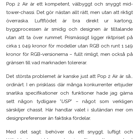
Pop 2 Air är ett kompetent, välbyggt och snyggt mid-
tower-chassi. Det gör nästan allt rätt, men utan att riktigt
överraska. Luftflödet är bra direkt ur kartong,
byggprocessen är smidig och designen är tilltalande
utan att ta över rummet. Prismässigt ligger riktpriset på
cirka 1 049 kronor för modeller utan RGB och runt 1 149
kronor för RGB-versionerna – fullt rimligt, men också på
gränsen till vad marknaden tolererar.
Det största problemet är kanske just att Pop 2 Air är så…
ordinärt. I en prisklass där många konkurrenter erbjuder
snarlika specifikationer och funktioner hade jag gärna
sett någon tydligare ”
USP
” – något som verkligen
särskiljer chassit. Här handlar valet i slutändan mer om
designpreferenser än faktiska fördelar.
Med det sagt: behöver du ett snyggt, luftigt och