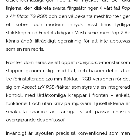
linjerna, den diskreta svarta färgsättningen (i vårt fall
Pop
2 Air Black TG RGB
) och den välbekanta meshfronten ger
ett sobert och modernt intryck. Visst finns tydliga
släktskap med Fractals tidigare Mesh-serie, men Pop 2 Air
känns ändå tillräckligt egensinnig för att inte upplevas
som en ren repris.
Fronten domineras av ett öppet
honeycomb
-mönster som
släpper igenom rikligt med luft, och bakom detta sitter
tre förinstallerade 120 mm-fläktar. I RGB-versionen rör det
sig om
Aspect 12X RGB
-fläktar som styrs via en integrerad
kontroll med lättåtkomliga knappar i fronten – enkelt,
funktionellt och utan krav på mjukvara. Ljuseffekterna är
smakfulla snarare än skrikiga, vilket passar chassits
övergripande designfilosofi.
Invändigt är layouten precis så konventionell som man