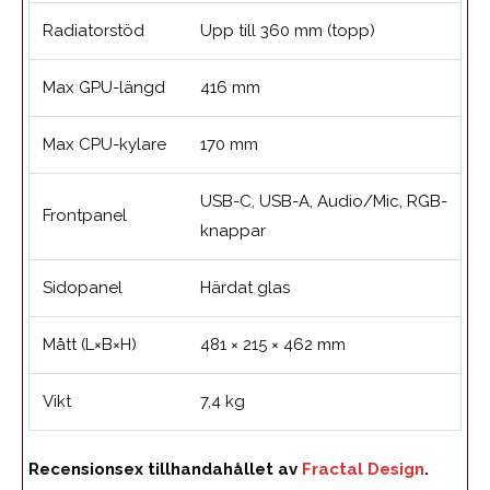
Radiatorstöd
Upp till 360 mm (topp)
Max GPU-längd
416 mm
Max CPU-kylare
170 mm
USB-C, USB-A, Audio/Mic, RGB-
Frontpanel
knappar
Sidopanel
Härdat glas
Mått (L×B×H)
481 × 215 × 462 mm
Vikt
7,4 kg
Recensionsex tillhandahållet av
Fractal Design
.