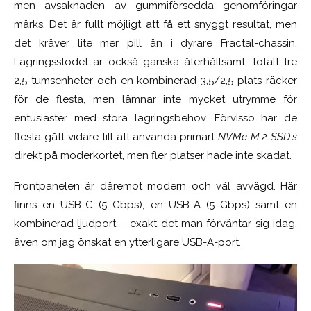
men avsaknaden av gummiförsedda genomföringar
märks. Det är fullt möjligt att få ett snyggt resultat, men
det kräver lite mer pill än i dyrare Fractal-chassin.
Lagringsstödet är också ganska återhållsamt: totalt tre
2,5-tumsenheter och en kombinerad 3,5/2,5-plats räcker
för de flesta, men lämnar inte mycket utrymme för
entusiaster med stora lagringsbehov. Förvisso har de
flesta gått vidare till att använda primärt
NVMe M.2 SSD:s
direkt på moderkortet, men fler platser hade inte skadat.
Frontpanelen är däremot modern och väl avvägd. Här
finns en USB-C (5 Gbps), en USB-A (5 Gbps) samt en
kombinerad ljudport – exakt det man förväntar sig idag,
även om jag önskat en ytterligare USB-A-port.