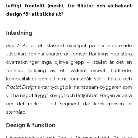
luftigt frontnät (mesh), tre fläktar och välbekant
design för att sticka ut?
Inledning
Pop 2 Air
är ett klassiskt exempel på hur etablerade
tillverkare förfinar snarare än förnyar. Här finns inga stora
överraskningar, inga djärva grepp – istället är det en
förfinad tolkning av ett välkänt recept. Luftflöde,
kompatibilitet och ett rent formspråk står i fokus, och
Fractal Design
siktar tydligt på mainstream-byggaren som
vill ha något tryggt, snyggt och lättjobbat. Frågan är bara
om det räcker i ett segment där konkurrensen är
stenhård.
Design & funktion
Utseendemässigt gör Pop 2 Air mycket rätt. De raka