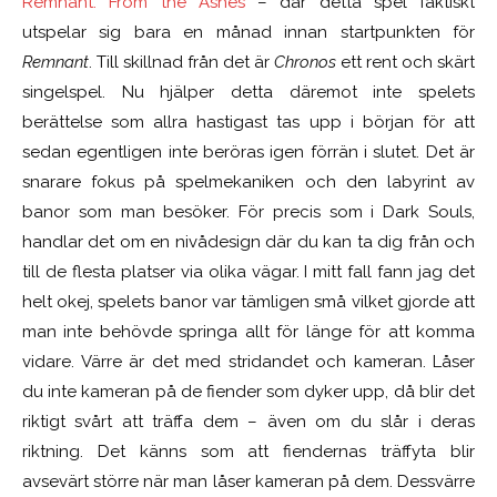
Remnant: From the Ashes
– där detta spel faktiskt
utspelar sig bara en månad innan startpunkten för
Remnant
. Till skillnad från det är
Chronos
ett rent och skärt
singelspel. Nu hjälper detta däremot inte spelets
berättelse som allra hastigast tas upp i början för att
sedan egentligen inte beröras
igen
förrän i slutet. Det är
snarare fokus på spelmekaniken och den labyrint av
banor som man besöker. För precis som i Dark Souls,
handlar det om en nivådesign där du kan ta dig från och
till de flesta platser via olika vägar. I mitt fall fann jag det
helt okej, spelets banor var tämligen små vilket gjorde att
man inte behövde springa allt för länge för att komma
vidare. Värre är det med stridandet och kameran. Låser
du inte kameran på de fiender som dyker upp, då blir det
riktigt svårt att träffa dem – även om du slår i deras
riktning. Det känns som att fiendernas träffyta blir
avsevärt större när man låser kameran på dem. Dessvärre