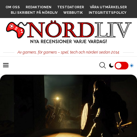
OM OSS
REDAKTIONEN
TESTDATORER
VÅRA UTMÄRKELSER
BLI SKRIBENT PÅ NÖRDLIV
WEBBUTIK
INTEGRITETSPOLICY
Av gamers, för gamers – spel, tech och nörderi sedan 2014.