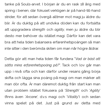
tanke på Souls-arvet. I början är du en rask 18 årig med
spring i benen, där fokuset verkligen är på hand-till-hand
strider, för att sedan övergå alltmer mot magi ju äldre du
blir. Är du duktig på att undvika döden kan du fortsätta
att uppgradera
strength
och
agility
, men ju äldre du blir
desto mer behöver du istället magi. Därför kan det vara
bra att hela tiden balansera erfarenhetspoängen så man
inte sitter i den berömda skiten om man når högre åldrar.
Detta gör att man hela tiden får fundera ”
Vad är bäst att
sätta mina erfarenhetspoäng på?
”. Tack och lov går man
upp i nivå ofta och kan därför under resans gång börja
skifta och lägga sina poäng på magi om man märker att
man dör ofta. Är man däremot duktig från start kan man
utan problem istället fokusera på ’
Strength
’ och ’
Agility
’
(finns även ’
Arcane
’, d.v.s magi och ’
Vitality
’) och sedan
vinna spelet på det. Just på grund av detta med