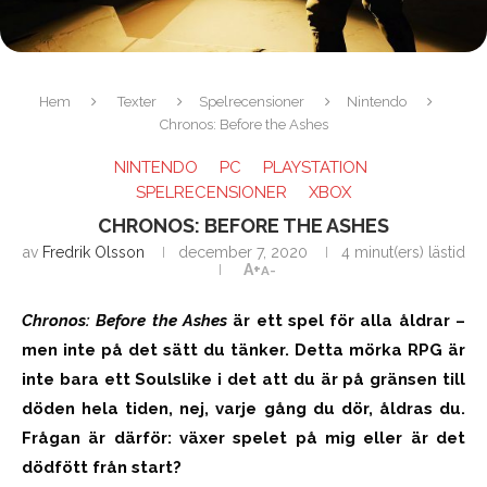
Hem
Texter
Spelrecensioner
Nintendo
Chronos: Before the Ashes
NINTENDO
PC
PLAYSTATION
SPELRECENSIONER
XBOX
CHRONOS: BEFORE THE ASHES
av
Fredrik Olsson
december 7, 2020
4 minut(ers) lästid
A+
A-
Chronos: Before the Ashes
är ett spel för alla åldrar –
men inte på det sätt du tänker. Detta mörka RPG är
inte bara ett Soulslike i det att du är på gränsen till
döden hela tiden, nej, varje gång du dör, åldras du.
Frågan är därför: växer spelet på mig eller är det
dödfött från start?