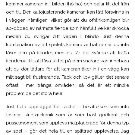
kommer kameran in i bilden (hö hö) och pajar till det från
och till. Den autojusterande kameran kan lätt försvinna in
i väggen nämligen, vilket gör att du ofrånkomligen blir
ap-dödad av närmsta fiende som hånfullt verkar skrocka
medan du svingar ditt vapen i blindo. Just denna
kombination av att spelets kamera är bättre när du inte
låser den på fiender, men du får det svårare att träffa
fienderna, till att låsa siktet på dem snarare kan innebära
att du dör lättare för att kameran åker in i en vägg kan
milt sagt bli frustrerande. Tack och lov gäller det senare
oftast i mer trånga områden,
så det är ett mindre
problem på det stora hela.
Just hela upplägget för spelet – berättelsen som inte
fastnar, stridsmekanik som är som bäst godkänt och
pusselmoment som upplevs malplacerade för denna typ
av spel – gör det hela till en splittrad upplevelse. Jag