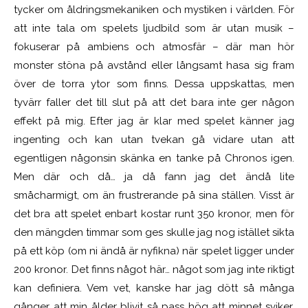
tycker om åldringsmekaniken och mystiken i världen. För
att inte tala om spelets ljudbild som är utan musik –
fokuserar på ambiens och atmosfär – där man hör
monster stöna på avstånd eller långsamt hasa sig fram
över de torra ytor som finns. Dessa uppskattas, men
tyvärr faller det till slut på att det bara inte ger någon
effekt på mig. Efter jag är klar med spelet känner jag
ingenting och kan utan tvekan gå vidare utan att
egentligen någonsin skänka en tanke på Chronos igen.
Men där och då… ja då fann jag det ändå lite
småcharmigt, om än frustrerande på sina ställen. Visst är
det bra att spelet enbart kostar runt 350 kronor, men för
den mängden timmar som ges skulle jag nog istället sikta
på ett köp (om ni ändå är nyfikna) när spelet ligger under
200 kronor. Det finns något här… något som jag inte riktigt
kan definiera. Vem vet, kanske har jag dött så många
gånger att min ålder blivit så pass hög att minnet sviker.