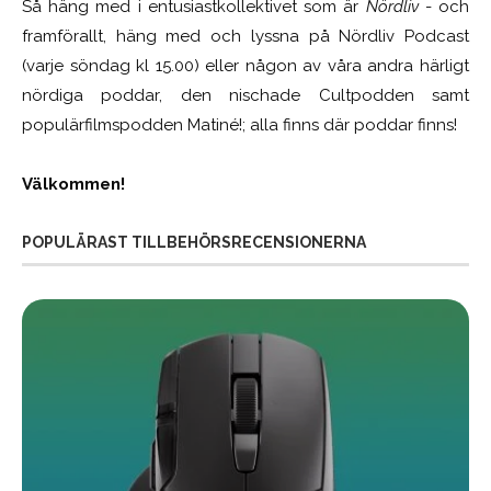
Så häng med i entusiastkollektivet som är
Nördliv
- och
framförallt, häng med och lyssna på Nördliv Podcast
(varje söndag kl 15.00) eller någon av våra andra härligt
nördiga poddar, den nischade Cultpodden samt
populärfilmspodden Matiné!; alla finns där poddar finns!
Välkommen!
POPULÄRAST TILLBEHÖRSRECENSIONERNA