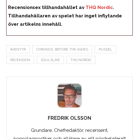
Recensionsex tillhandahållet av
THQ Nordic
.
Tillhandahållaren av spelet har inget inflytande
över artikelns innehåll.
ÄVENTYR
CHRONOS: BEFORE THE ASHES
PUSSEL
RECENSION
SOULSLIKE
THQ NORDIC
FREDRIK OLSSON
Grundare, Chefredaktör, recensent,
konsolagnostiker och allätare av allt nördrelaterat!