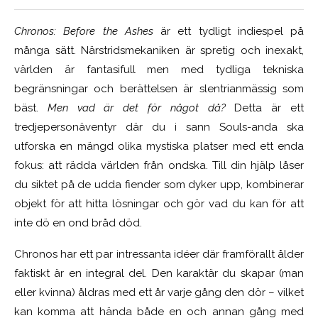
Chronos: Before the Ashes
är ett tydligt indiespel på
många sätt. Närstridsmekaniken är spretig och inexakt,
världen är fantasifull men med tydliga tekniska
begränsningar och berättelsen är
slentrianmässig som
bäst
.
Men vad är det för något då?
Detta är ett
tredjepersonäventyr där du i sann Souls-anda ska
utforska en mängd olika mystiska platser med ett enda
fokus: att rädda världen från ondska. Till din hjälp låser
du siktet på de udda fiender som dyker upp, kombinerar
objekt för att hitta lösningar och gör vad du kan för att
inte dö en ond bråd död.
Chronos har ett par intressanta idéer där framförallt ålder
faktiskt är en integral del. Den karaktär du skapar (man
eller kvinna) åldras med ett år varje gång den dör – vilket
kan komma att hända både en och annan gång med