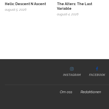
Helix: Descent N Ascent
The Alters: The Last
Variable
augusti 5, 2026
augusti 4, 2026
INSTAGRAM
FACEBOOK
Om oss
Redaktionen