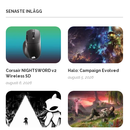
SENASTE INLÄGG
Corsair NIGHTSWORD v2
Halo: Campaign Evolved
Wireless SD
augusti 5, 2026
augusti 6, 2026
2
Soundcore Liberty 5 Pro