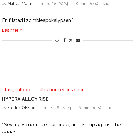
av
Mattias Malm
mars 28, 2024
8 minut(ers) lästid
En fristad i zombieapokalypsen?
Läs mer
Tangentbord
Tillbehörsrecensioner
HYPERX ALLOY RISE
av
Fredrik Olsson
mars 28, 2024
6 minut(ers) lästid
”Never give up, never surrender, and rise up against the
odds”