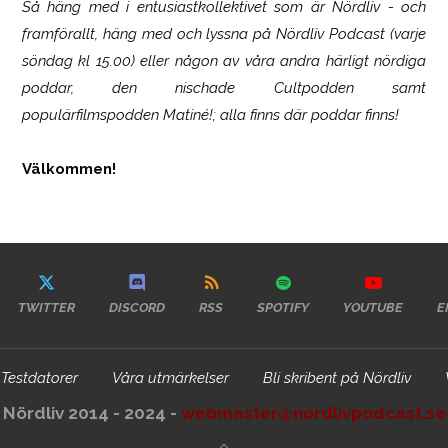
Så häng med i entusiastkollektivet som är
Nördliv
- och
framförallt, häng med och lyssna på Nördliv Podcast (varje
söndag kl 15.00) eller någon av våra andra härligt nördiga
poddar, den nischade Cultpodden samt
populärfilmspodden Matiné!; alla finns där poddar finns!
Välkommen!
TWITTER
DISCORD
RSS
SPOTIFY
YOUTUBE
E
Testdatorer
Våra utmärkelser
Bli skribent på Nördliv
Nördliv 2014 - 2024 -
webmaster@nordlivpodcast.se