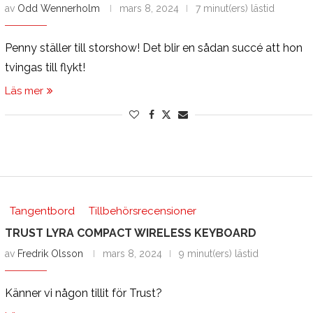
av
Odd Wennerholm
mars 8, 2024
7 minut(ers) lästid
Penny ställer till storshow! Det blir en sådan succé att hon
tvingas till flykt!
Läs mer
Tangentbord
Tillbehörsrecensioner
TRUST LYRA COMPACT WIRELESS KEYBOARD
av
Fredrik Olsson
mars 8, 2024
9 minut(ers) lästid
Känner vi någon tillit för Trust?