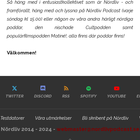
Så häng med i entusiastkollektivet som är
Nördliv
- och
framförallt, häng med och lyssna på Nördliv Podcast (varje
söndag kl 15.00) eller någon av våra andra härligt nördiga
poddar, den nischade Cultpodden samt
populärfilmspodden Matiné!; alla finns där poddar finns!
Välkommen!
TWITTER
DISCORD
RSS
SPOTIFY
YOUTUBE
E
Testdatorer
Våra utmärkelser
Bli skribent på Nördliv
Nördliv 2014 - 2024 -
webmaster@nordlivpodcast.se