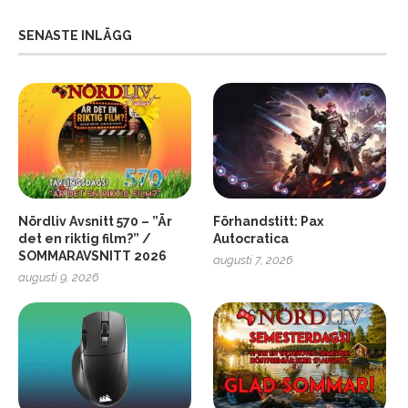
SENASTE INLÄGG
Nördliv Avsnitt 570 – ”Är
Förhandstitt: Pax
det en riktig film?” /
Autocratica
SOMMARAVSNITT 2026
augusti 7, 2026
2
Soundcore Liberty 5 Pro
augusti 9, 2026