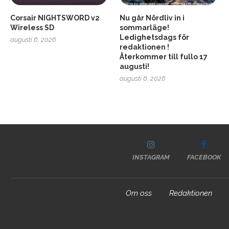
Corsair NIGHTSWORD v2
Nu går Nördliv in i
Wireless SD
sommarläge!
Ledighetsdags för
augusti 6, 2026
redaktionen !
Återkommer till fullo 17
augusti!
augusti 6, 2026
INSTAGRAM
FACEBOOK
Om oss
Redaktionen