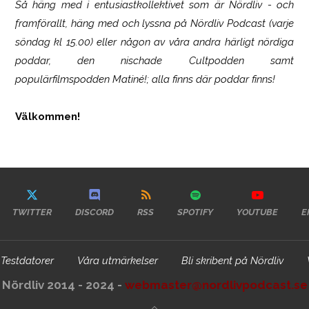
Så häng med i entusiastkollektivet som är
Nördliv
- och
framförallt, häng med och lyssna på Nördliv Podcast (varje
söndag kl 15.00) eller någon av våra andra härligt nördiga
poddar, den nischade Cultpodden samt
populärfilmspodden Matiné!; alla finns där poddar finns!
Välkommen!
TWITTER
DISCORD
RSS
SPOTIFY
YOUTUBE
E
Testdatorer
Våra utmärkelser
Bli skribent på Nördliv
Nördliv 2014 - 2024 -
webmaster@nordlivpodcast.se