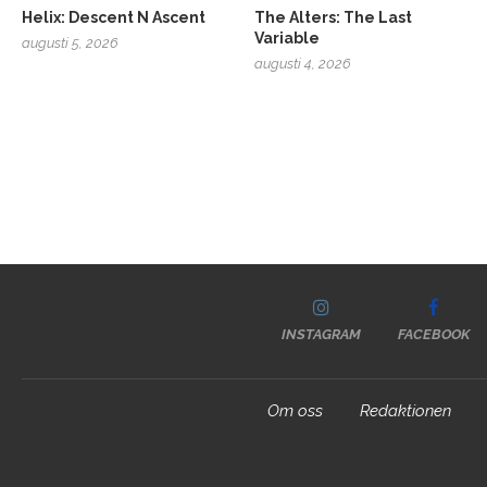
Helix: Descent N Ascent
The Alters: The Last
Variable
augusti 5, 2026
augusti 4, 2026
INSTAGRAM
FACEBOOK
Om oss
Redaktionen