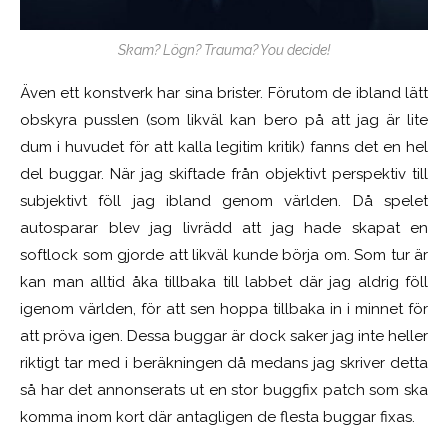
Skam? Lögn? Trauma? You decide!
Även ett konstverk har sina brister. Förutom de ibland lätt
obskyra pusslen (som likväl kan bero på att jag är lite
dum i huvudet för att kalla legitim kritik) fanns det en hel
del buggar. När jag skiftade från objektivt perspektiv till
subjektivt föll jag ibland genom världen. Då spelet
autosparar blev jag livrädd att jag hade skapat en
softlock som gjorde att likväl kunde börja om. Som tur är
kan man alltid åka tillbaka till labbet där jag aldrig föll
igenom världen, för att sen hoppa tillbaka in i minnet för
att pröva igen. Dessa buggar är dock saker jag inte heller
riktigt tar med i beräkningen då medans jag skriver detta
så har det annonserats ut en stor buggfix patch som ska
komma inom kort där antagligen de flesta buggar fixas.