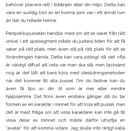
behöver placera rätt i tidslinjen eller din miljö. Detta kan
vara en suddig bild av en kvinna som var i ett annat rum
än där du hittade henne.
Perspektivpusselen handlar mest om att se saker från rätt
vinkel. I ett spelsegment måste du justera tiden för att få
saker på rätt plats, men även stå på rätt plats för att se
förändringen hända. Detta kan vara jobbigt då det ofta
är väldigt diffust att veta var man ska stå, men tacksamt
nog är det lätt att bara köra med uteslutningsmetoden
när det kommer till alla pussel. Om du fastnar kan du
även få tips av din AI som är mer eller mindre
hjälpsamma. Det finns även enstaka gånger då du tar
formen av en karaktär i minnet för att lösa ett pussel, men
det är mest fråga om att vissa karaktärer kan inte gå till
vissa delar av minnet och måste därför utnyttja en
”avatar” för att komma vidare. Jag skulle inte riktigt kalla