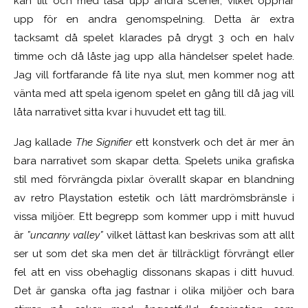
kan till och med låsa upp andra scener, vilket öppnar
upp för en andra genomspelning. Detta är extra
tacksamt då spelet klarades på drygt 3 och en halv
timme och då låste jag upp alla händelser spelet hade.
Jag vill fortfarande få lite nya slut, men kommer nog att
vänta med att spela igenom spelet en gång till då jag vill
låta narrativet sitta kvar i huvudet ett tag till.
Jag kallade
The Signifier
ett konstverk och det är mer än
bara narrativet som skapar detta. Spelets unika grafiska
stil med förvrängda pixlar överallt skapar en blandning
av retro Playstation estetik och lätt mardrömsbränsle i
vissa miljöer. Ett begrepp som kommer upp i mitt huvud
är
”uncanny valley”
vilket lättast kan beskrivas som att allt
ser ut som det ska men det är tillräckligt förvrängt eller
fel att en viss obehaglig dissonans skapas i ditt huvud.
Det är ganska ofta jag fastnar i olika miljöer och bara