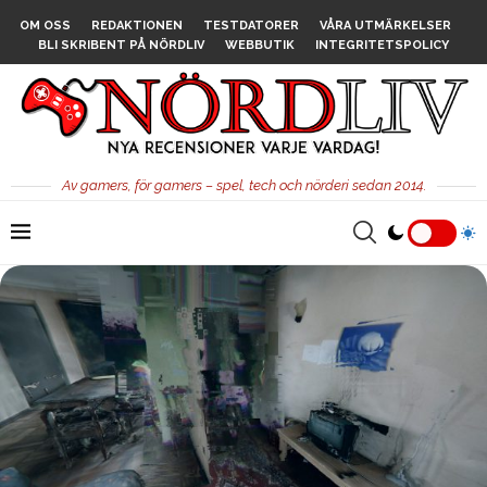
OM OSS
REDAKTIONEN
TESTDATORER
VÅRA UTMÄRKELSER
BLI SKRIBENT PÅ NÖRDLIV
WEBBUTIK
INTEGRITETSPOLICY
Av gamers, för gamers – spel, tech och nörderi sedan 2014.