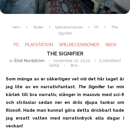
Hem
Texter
Spelrecensioner
PC
The
Signifier
PC
PLAYSTATION
SPELRECENSIONER
XBOX
THE SIGNIFIER
av
Emil Nordström
november 10, 2020
5 minut(ers)
lästid
A+
A-
Som många av er säkerligen vet vid det här laget är
jag lite av en narrativfantast.
The Signifier
tar min
kärlek till bra narrativ, slänger in massvis med sci-fi
och strösslar sedan ner en drös djupa tankar om
filosofi. Hade man kunnat göra detta drickbart hade
jag ersatt vatten med narrativdryck alla dagar i
veckan!