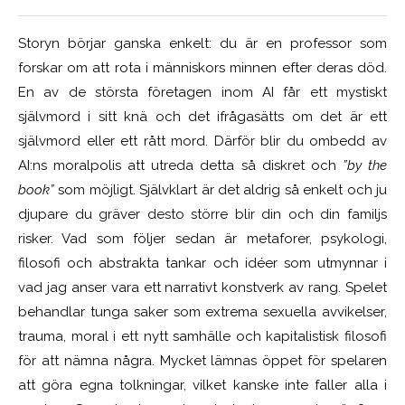
Storyn börjar ganska enkelt: du är en professor som
forskar om att rota i människors minnen efter deras död.
En av de största företagen inom AI får ett mystiskt
självmord i sitt knä och det ifrågasätts om det är ett
självmord eller ett rått mord. Därför blir du ombedd av
AI:ns moralpolis att utreda detta så diskret och
”by the
book”
som möjligt. Självklart är det aldrig så enkelt och ju
djupare du gräver desto större blir din och din familjs
risker. Vad som följer sedan är metaforer, psykologi,
filosofi och abstrakta tankar och idéer som utmynnar i
vad jag anser vara ett narrativt konstverk av rang. Spelet
behandlar tunga saker som extrema sexuella avvikelser,
trauma, moral i ett nytt samhälle och kapitalistisk filosofi
för att nämna några. Mycket lämnas öppet för spelaren
att göra egna tolkningar, vilket kanske inte faller alla i