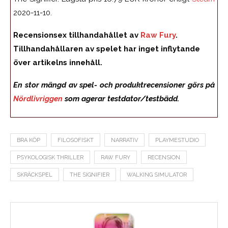
2020-11-10.
Recensionsex tillhandahållet av
Raw Fury
.
Tillhandahållaren av spelet har inget inflytande
över artikelns innehåll.
En stor mängd av spel- och produktrecensioner görs på
Nördlivriggen
som agerar testdator/testbädd.
BRA KÖP
FILOSOFISKT
NARRATIV
PLAYMESTUDIO
PSYKOLOGISK THRILLER
RAW FURY
RECENSION
SKRÄCKSPEL
THE SIGNIFIER
WALKING SIMULATOR