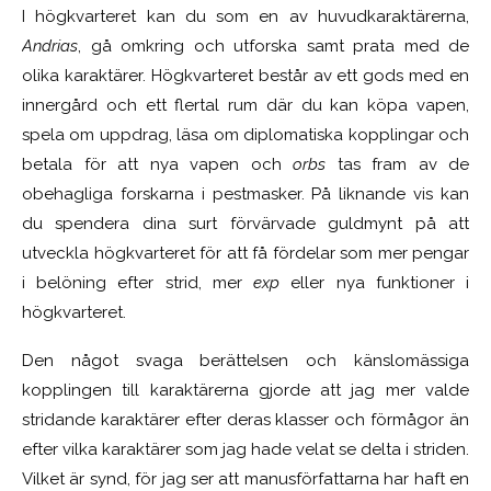
I högkvarteret kan du som en av huvudkaraktärerna,
Andrias
, gå omkring och utforska samt prata med de
olika karaktärer. Högkvarteret består av ett gods med en
innergård och ett flertal rum där du kan köpa vapen,
spela om uppdrag, läsa om diplomatiska kopplingar och
betala för att nya vapen och
orbs
tas fram av de
obehagliga forskarna i pestmasker. På liknande vis kan
du spendera dina surt förvärvade guldmynt på att
utveckla högkvarteret för att få fördelar som mer pengar
i belöning efter strid, mer
exp
eller nya funktioner i
högkvarteret.
Den något svaga berättelsen och känslomässiga
kopplingen till karaktärerna gjorde att jag mer valde
stridande karaktärer efter deras klasser och förmågor än
efter vilka karaktärer som jag hade velat se delta i striden.
Vilket är synd, för jag ser att manusförfattarna har haft en