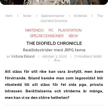
Hem
Texter
Spelrecensioner
Nintendo
The
DioField Chronicle
NINTENDO
PC
PLAYSTATION
SPELRECENSIONER
XBOX
THE DIOFIELD CHRONICLE
Realtidsstrider med JRPG tema
av
Victoria Eklund
oktober 3, 2022
7 minut(ers) lästid
A+
A-
Att slåss för sitt rike kan vara ärofyllt, men även
förvirrande. Ibland kanske man som legosoldat blir
vilseledd till att slåss för fel sida pga. privata
intressen. Berättelserna och striderna är många,
men kan vi se den större helheten?