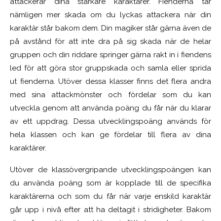
attackerar dina starkare karaktärer. Fienderna tar
nämligen mer skada om du lyckas attackera när din
karaktär står bakom dem. Din magiker står gärna även de
på avstånd för att inte dra på sig skada när de helar
gruppen och din riddare springer gärna rakt in i fiendens
led för att göra stor gruppskada och samla eller sprida
ut fienderna. Utöver dessa klasser finns det flera andra
med sina attackmönster och fördelar som du kan
utveckla genom att använda poäng du får när du klarar
av ett uppdrag. Dessa utvecklingspoäng används för
hela klassen och kan ge fördelar till flera av dina
karaktärer.
Utöver de klassövergripande utvecklingspoängen kan
du använda poäng som är kopplade till de specifika
karaktärerna och som du får när varje enskild karaktär
går upp i nivå efter att ha deltagit i stridigheter. Bakom