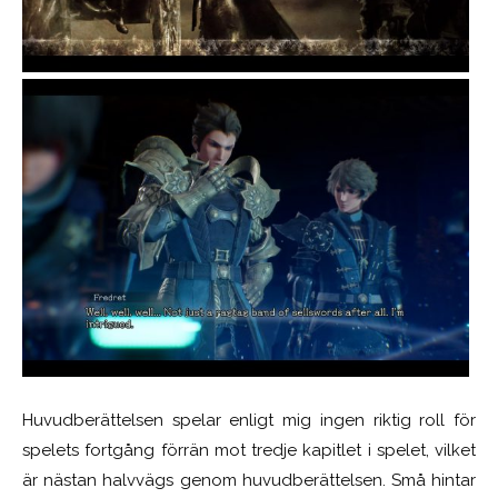
Huvudberättelsen spelar enligt mig ingen riktig roll för
spelets fortgång förrän mot tredje kapitlet i spelet, vilket
är nästan halvvägs genom huvudberättelsen. Små hintar