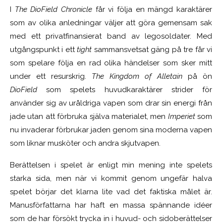
I
The DioField Chronicle
får vi följa en mängd karaktärer
som av olika anledningar väljer att göra gemensam sak
med ett privatfinansierat band av legosoldater. Med
utgångspunkt i ett
tight
sammansvetsat gäng på tre får vi
som spelare följa en rad olika händelser som sker mitt
under ett resurskrig.
The Kingdom of Alletain
på ön
DioField
som spelets huvudkaraktärer strider för
använder sig av uråldriga vapen som drar sin energi från
jade utan att förbruka själva materialet, men
Imperiet
som
nu invaderar förbrukar jaden genom sina moderna vapen
som liknar musköter och andra skjutvapen.
Berättelsen i spelet är enligt min mening inte spelets
starka sida, men när vi kommit genom ungefär halva
spelet börjar det klarna lite vad det faktiska målet är.
Manusförfattarna har haft en massa spännande idéer
som de har försökt trycka in i huvud- och sidoberättelser