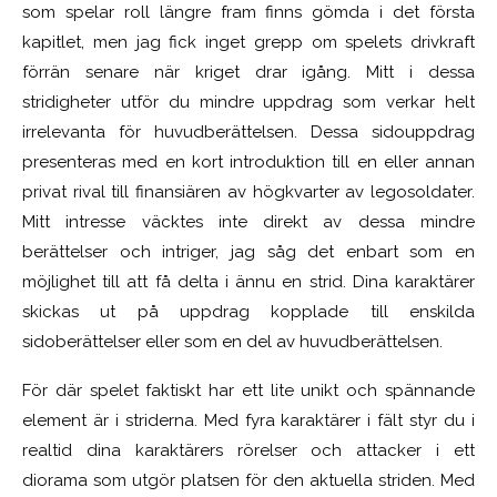
som spelar roll längre fram finns gömda i det första
kapitlet, men jag fick inget grepp om spelets drivkraft
förrän senare när kriget drar igång. Mitt i dessa
stridigheter utför du mindre uppdrag som verkar helt
irrelevanta för huvudberättelsen. Dessa sidouppdrag
presenteras med en kort introduktion till en eller annan
privat rival till finansiären av högkvarter av legosoldater.
Mitt intresse väcktes inte direkt av dessa mindre
berättelser och intriger, jag såg det enbart som en
möjlighet till att få delta i ännu en strid. Dina karaktärer
skickas ut på uppdrag kopplade till enskilda
sidoberättelser eller som en del av huvudberättelsen.
För där spelet faktiskt har ett lite unikt och spännande
element är i striderna. Med fyra karaktärer i fält styr du i
realtid dina karaktärers rörelser och attacker i ett
diorama som utgör platsen för den aktuella striden. Med