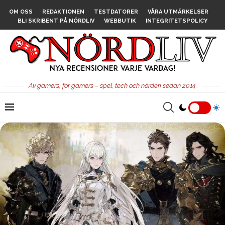
OM OSS
REDAKTIONEN
TESTDATORER
VÅRA UTMÄRKELSER
BLI SKRIBENT PÅ NÖRDLIV
WEBBUTIK
INTEGRITETSPOLICY
Av gamers, för gamers – spel, tech och nörderi sedan 2014.