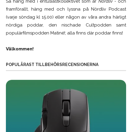
Så häng med i entusiastkollektivet som är
Nördliv
- och
framförallt, häng med och lyssna på Nördliv Podcast
(varje söndag kl 15.00) eller någon av våra andra härligt
nördiga poddar, den nischade Cultpodden samt
populärfilmspodden Matiné!; alla finns där poddar finns!
Välkommen!
POPULÄRAST TILLBEHÖRSRECENSIONERNA