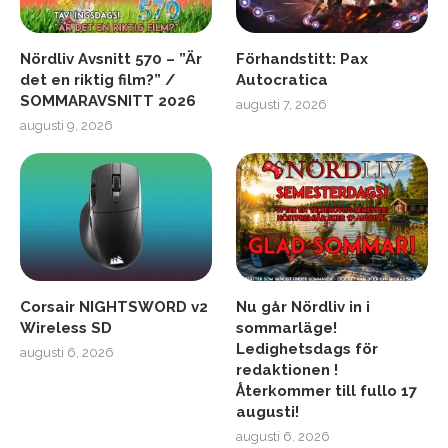
Nördliv Avsnitt 570 – ”Är
Förhandstitt: Pax
det en riktig film?” /
Autocratica
SOMMARAVSNITT 2026
augusti 7, 2026
augusti 9, 2026
Corsair NIGHTSWORD v2
Nu går Nördliv in i
Wireless SD
sommarläge!
Ledighetsdags för
augusti 6, 2026
redaktionen !
Återkommer till fullo 17
augusti!
augusti 6, 2026