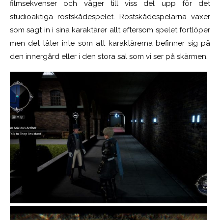
filmsekvenser och väger till viss del upp för det
studioaktiga röstskådespelet. Röstskådespelarna växer
som sagt in i sina karaktärer allt eftersom spelet fortlöper
men det låter inte som att karaktärerna befinner sig på
den innergård eller i den stora sal som vi ser på skärmen.