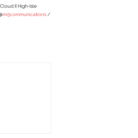
Cloud II High-Isle
 @
mi5communications
/