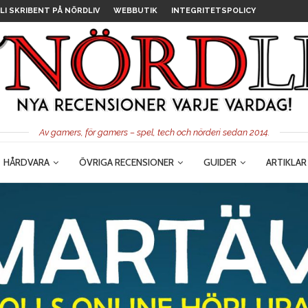
LI SKRIBENT PÅ NÖRDLIV
WEBBUTIK
INTEGRITETSPOLICY
Av gamers, för gamers – spel, tech och nörderi sedan 2014.
HÅRDVARA
ÖVRIGA RECENSIONER
GUIDER
ARTIKLAR