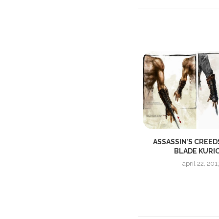
STREAM OF ANNIHILATION
ASSASSIN’S CREED
BLADE KURI
maj 13, 2017
april 22, 201