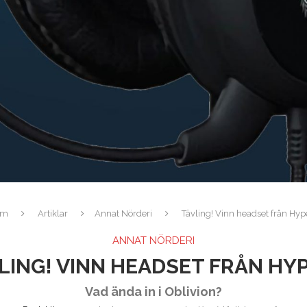
em
Artiklar
Annat Nörderi
Tävling! Vinn headset från Hyp
ANNAT NÖRDERI
LING! VINN HEADSET FRÅN HY
Vad ända in i Oblivion?