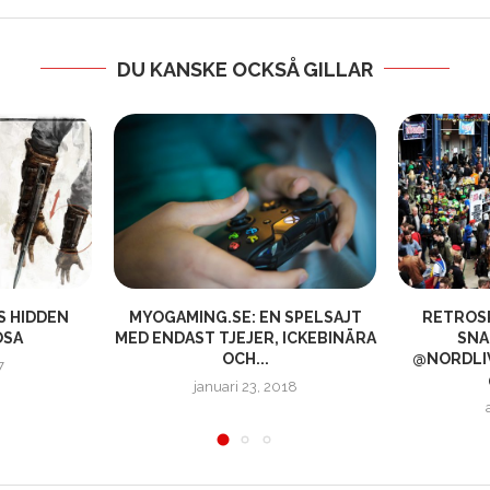
DU KANSKE OCKSÅ GILLAR
S HIDDEN
MYOGAMING.SE: EN SPELSAJT
RETROS
OSA
MED ENDAST TJEJER, ICKEBINÄRA
SNA
OCH...
@NORDLI
7
januari 23, 2018