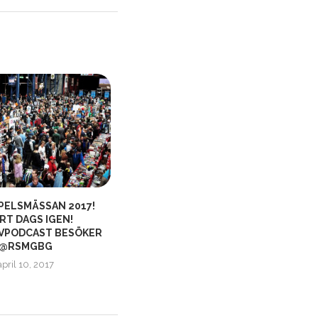
PELSMÄSSAN 2017!
15 ÅR MED PLAYSTATION PLUS –
RT DAGS IGEN!
EN RESA...
VPODCAST BESÖKER
juli 28, 2025
@RSMGBG
april 10, 2017