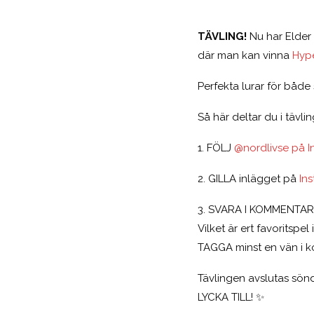
TÄVLING!
Nu har Elder 
där man kan vinna
Hype
Perfekta lurar för båd
Så här deltar du i tävlin
1. FÖLJ
@nordlivse på 
2. GILLA inlägget på
In
3. SVARA I KOMMENTA
Vilket är ert favoritspel
TAGGA minst en vän i 
Tävlingen avslutas sönd
LYCKA TILL! ✨