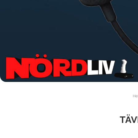
H
TÄV