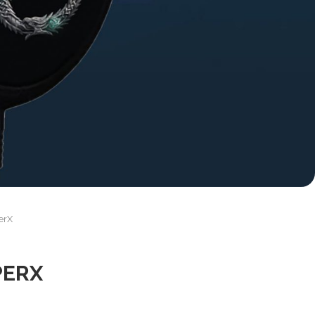
erX
PERX