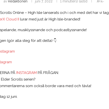
av
Redaktionen
juni 7, 2022
1 minut(ers) lästid
A+
A-
Scrolls Online – High Isle lanserats och i och med det har vi tag
rX Cloud II
lurar med just är High Isle-branded!
e spelande, musiklyssnande och podcastlyssnande!
gen (gör alla steg för att delta) 👇
Instagram
stagram
RERNA PÅ
INSTAGRAM
PÅ FRÅGAN:
 i Elder Scrolls serien?
kommentarerna som också borde vara med och tävla!
ag 12 juni.