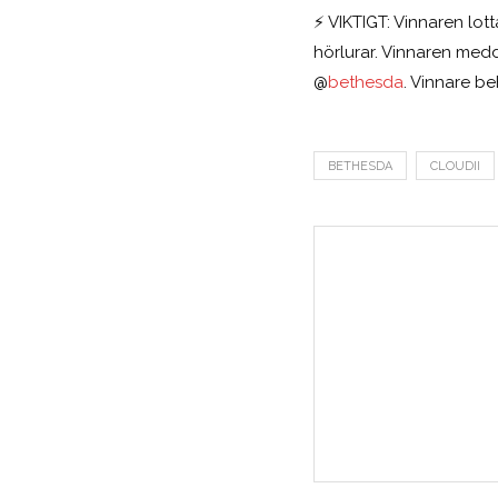
⚡️ VIKTIGT: Vinnaren lot
hörlurar. Vinnaren med
@
bethesda
. Vinnare be
BETHESDA
CLOUDII