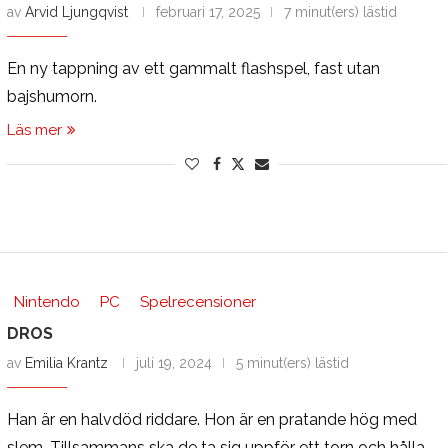
av
Arvid Ljungqvist
februari 17, 2025
7 minut(ers) lästid
En ny tappning av ett gammalt flashspel, fast utan
bajshumorn.
Läs mer
Nintendo
PC
Spelrecensioner
DROS
av
Emilia Krantz
juli 19, 2024
5 minut(ers) lästid
Han är en halvdöd riddare. Hon är en pratande hög med
slem. Tillsammans ska de ta sig uppför ett torn och hålla