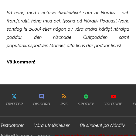
Så häng med i entusiastkollektivet som är
Nördliv
- och
framförallt, häng med och lyssna på Nördliv Podcast (varje
söndag kl 15.00) eller någon av våra andra härligt nördiga
poddar, den nischade Cultpodden samt
populärfilmspodden Matiné!; alla finns där poddar finns!
Välkommen!
TWITTER
DISCORD
RSS
SPOTIFY
YOUTUBE
E
Testdatorer
Våra utmärkelser
Bli skribent på Nördliv
Nördliv 2014 - 2024 -
webmaster@nordlivpodcast.se