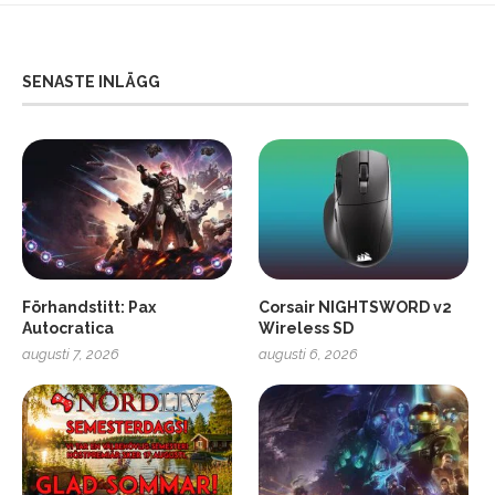
SENASTE INLÄGG
Förhandstitt: Pax
Corsair NIGHTSWORD v2
Autocratica
Wireless SD
augusti 7, 2026
augusti 6, 2026
2
Soundcore Liberty 5 Pro