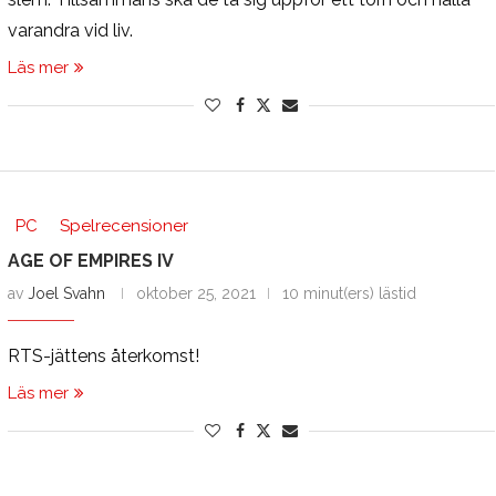
varandra vid liv.
Läs mer
PC
Spelrecensioner
AGE OF EMPIRES IV
av
Joel Svahn
oktober 25, 2021
10 minut(ers) lästid
RTS-jättens återkomst!
Läs mer