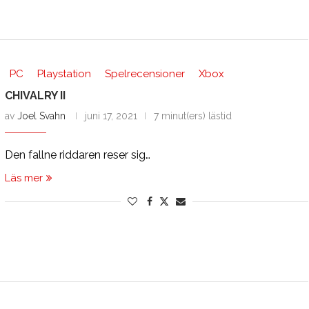
PC
Playstation
Spelrecensioner
Xbox
CHIVALRY II
av
Joel Svahn
juni 17, 2021
7 minut(ers) lästid
Den fallne riddaren reser sig…
Läs mer