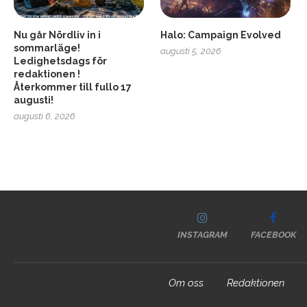
Nu går Nördliv in i
Halo: Campaign Evolved
sommarläge!
augusti 5, 2026
Ledighetsdags för
redaktionen !
Återkommer till fullo 17
augusti!
augusti 6, 2026
INSTAGRAM
FACEBOOK
Om oss
Redaktionen