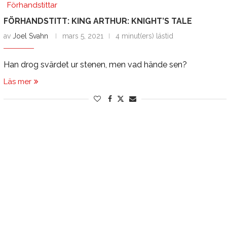
Förhandstittar
FÖRHANDSTITT: KING ARTHUR: KNIGHT’S TALE
av
Joel Svahn
mars 5, 2021
4 minut(ers) lästid
Han drog svärdet ur stenen, men vad hände sen?
Läs mer