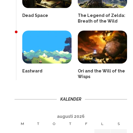
Dead Space
The Legend of Zelda:
Breath of the Wild
Eastward
Ori and the Will of the
Wisps
KALENDER
augusti 2026
M
T
O
T
F
L
S