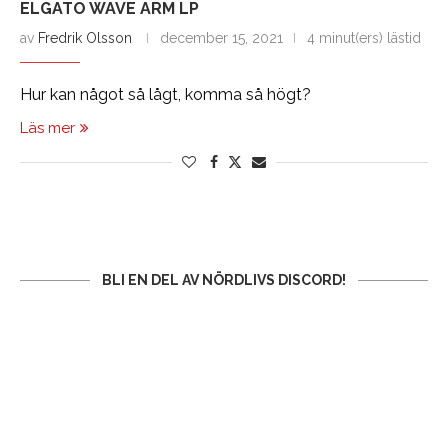
ELGATO WAVE ARM LP
av
Fredrik Olsson
december 15, 2021
4 minut(ers) lästid
Hur kan något så lågt, komma så högt?
Läs mer
BLI EN DEL AV NÖRDLIVS DISCORD!