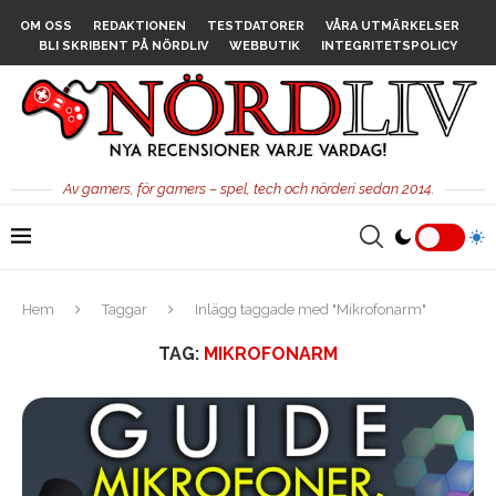
OM OSS
REDAKTIONEN
TESTDATORER
VÅRA UTMÄRKELSER
BLI SKRIBENT PÅ NÖRDLIV
WEBBUTIK
INTEGRITETSPOLICY
Av gamers, för gamers – spel, tech och nörderi sedan 2014.
Hem
Taggar
Inlägg taggade med "Mikrofonarm"
TAG:
MIKROFONARM