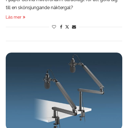
till en skönsjungande näktergal?
Läs mer