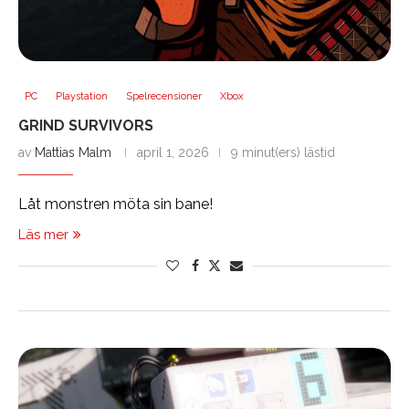
PC
Playstation
Spelrecensioner
Xbox
GRIND SURVIVORS
av
Mattias Malm
april 1, 2026
9 minut(ers) lästid
Låt monstren möta sin bane!
Läs mer