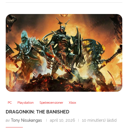
PC
Playstation
Spelrecensioner
Xbox
DRAGONKIN: THE BANISHED
av
Tony Nisukangas
april 10, 2026
10 minut(ers) lästid