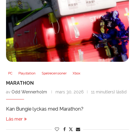
PC
Playstation
Spelrecensioner
Xbox
MARATHON
av
Odd Wennerholm
mars 30, 2026
11 minut(ers) lästid
Kan Bungie lyckas med Marathon?
Läs mer