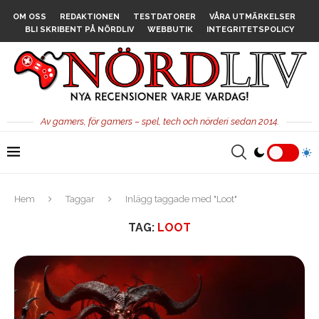
OM OSS
REDAKTIONEN
TESTDATORER
VÅRA UTMÄRKELSER
BLI SKRIBENT PÅ NÖRDLIV
WEBBUTIK
INTEGRITETSPOLICY
Av gamers, för gamers – spel, tech och nörderi sedan 2014.
Hem
Taggar
Inlägg taggade med "Loot"
TAG:
LOOT