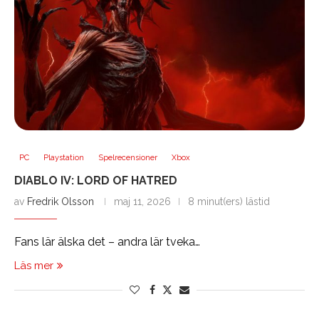
PC
Playstation
Spelrecensioner
Xbox
DIABLO IV: LORD OF HATRED
av
Fredrik Olsson
maj 11, 2026
8 minut(ers) lästid
Fans lär älska det – andra lär tveka…
Läs mer