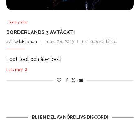
Spelnyheter
BORDERLANDS 3 AVTÄCKT!
av
Redaktionen
mars 28, 2019
1 minut(ers) lästid
Loot, loot och åter loot!
Läs mer
BLI EN DEL AV NÖRDLIVS DISCORD!