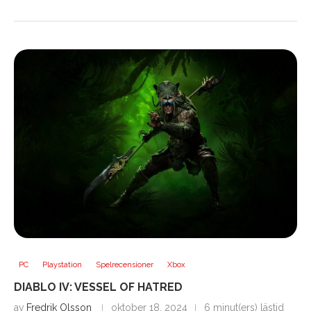
PC
Playstation
Spelrecensioner
Xbox
DIABLO IV: VESSEL OF HATRED
av
Fredrik Olsson
oktober 18, 2024
6 minut(ers) lästid