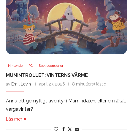
Nintendo
PC
Spelrecensioner
MUMINTROLLET: VINTERNS VÄRME
av
Emil Levin
april 27, 2026
8 minut(ers) lästid
Ännu ett gemytligt äventyr i Mumindalen, eller en råkall
vargavinter?
Läs mer