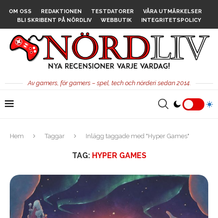
OM OSS
REDAKTIONEN
TESTDATORER
VÅRA UTMÄRKELSER
BLI SKRIBENT PÅ NÖRDLIV
WEBBUTIK
INTEGRITETSPOLICY
Av gamers, för gamers – spel, tech och nörderi sedan 2014.
Hem
Taggar
Inlägg taggade med "Hyper Games"
TAG:
HYPER GAMES