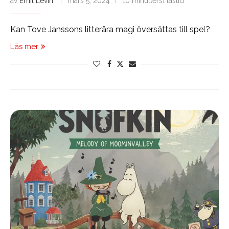
av
Emil Levin
mars 5, 2024
10 minut(ers) lästid
Kan Tove Janssons litterära magi översättas till spel?
Läs mer