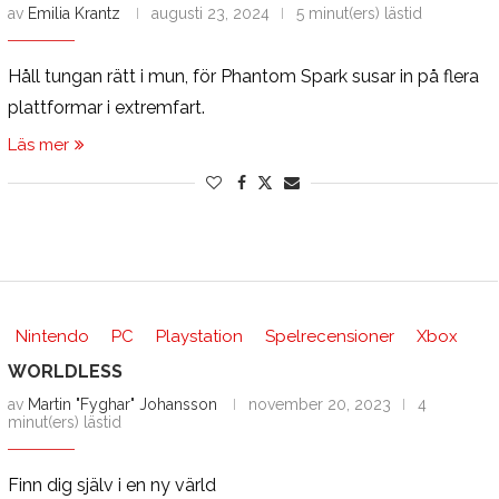
av
Emilia Krantz
augusti 23, 2024
5 minut(ers) lästid
Håll tungan rätt i mun, för Phantom Spark susar in på flera
plattformar i extremfart.
Läs mer
Nintendo
PC
Playstation
Spelrecensioner
Xbox
WORLDLESS
av
Martin "Fyghar" Johansson
november 20, 2023
4
minut(ers) lästid
Finn dig själv i en ny värld