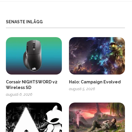
SENASTE INLÄGG
Corsair NIGHTSWORD v2
Halo: Campaign Evolved
Wireless SD
augusti 5, 2026
augusti 6, 2026
2
Soundcore Liberty 5 Pro