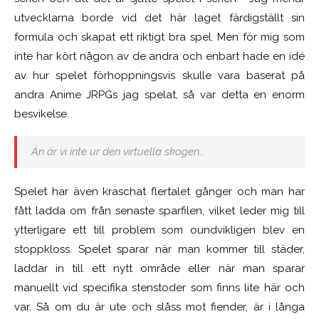
utvecklarna borde vid det här laget färdigställt sin
formula och skapat ett riktigt bra spel. Men för mig som
inte har kört någon av de andra och enbart hade en idé
av hur spelet förhoppningsvis skulle vara baserat på
andra Anime JRPGs jag spelat, så var detta en enorm
besvikelse.
Än är vi inte ur den virtuella skogen…
Spelet har även kraschat flertalet gånger och man har
fått ladda om från senaste sparfilen, vilket leder mig till
ytterligare ett till problem som oundvikligen blev en
stoppkloss. Spelet sparar när man kommer till städer,
laddar in till ett nytt område eller när man sparar
manuellt vid specifika stenstoder som finns lite här och
var. Så om du är ute och slåss mot fiender, är i långa