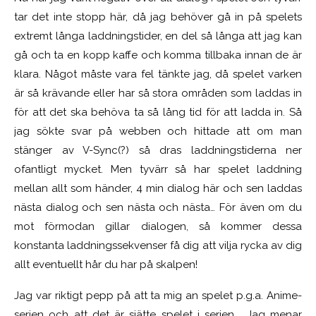
tar det inte stopp här, då jag behöver gå in på spelets
extremt långa laddningstider, en del så långa att jag kan
gå och ta en kopp kaffe och komma tillbaka innan de är
klara. Något måste vara fel tänkte jag, då spelet varken
är så krävande eller har så stora områden som laddas in
för att det ska behöva ta så lång tid för att ladda in. Så
jag sökte svar på webben och hittade att om man
stänger av V-Sync(?) så dras laddningstiderna ner
ofantligt mycket. Men tyvärr så har spelet laddning
mellan allt som händer, 4 min dialog här och sen laddas
nästa dialog och sen nästa och nästa… För även om du
mot förmodan gillar dialogen, så kommer dessa
konstanta laddningssekvenser få dig att vilja rycka av dig
allt eventuellt hår du har på skalpen!
Jag var riktigt pepp på att ta mig an spelet p.g.a. Anime-
serien och att det är sjätte spelet i serien. Jag menar