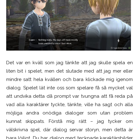
Det var en kväll som jag tänkte att jag skulle spela en
liten bit i spelet, men det slutade med att jag mer eller
mindre satt hela kvällen och bara klickade mig igenom
dialog. Spelet lät inte oss som spelare få så mycket val
att undvika detta då prompt var tvungna att få reda på
vad alla karaktärer tyckte, tänkte, ville ha sagt och alla
möjliga andra onödiga dialoger som utan problem
kunnat skippats. Förstå mig rätt – jag tycker om
välskrivna spel, där dialog servar storyn, men detta är
bara löjligt. Du har dialog med tecknade karaktärsbilder