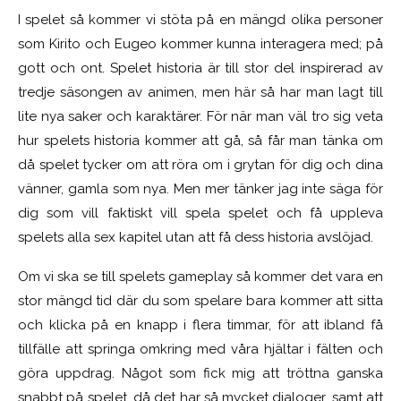
I spelet så kommer vi stöta på en mängd olika personer
som Kirito och Eugeo kommer kunna interagera med; på
gott och ont. Spelet historia är till stor del inspirerad av
tredje säsongen av animen, men här så har man lagt till
lite nya saker och karaktärer. För när man väl tro sig veta
hur spelets historia kommer att gå, så får man tänka om
då spelet tycker om att röra om i grytan för dig och dina
vänner, gamla som nya. Men mer tänker jag inte säga för
dig som vill faktiskt vill spela spelet och få uppleva
spelets alla sex kapitel utan att få dess historia avslöjad.
Om vi ska se till spelets gameplay så kommer det vara en
stor mängd tid där du som spelare bara kommer att sitta
och klicka på en knapp i flera timmar, för att ibland få
tillfälle att springa omkring med våra hjältar i fälten och
göra uppdrag. Något som fick mig att tröttna ganska
snabbt på spelet, då det har så mycket dialoger, samt att