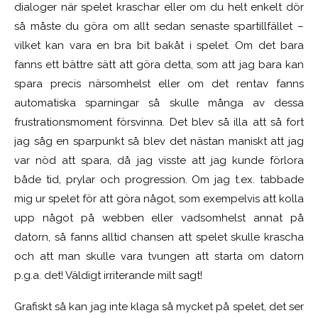
dialoger när spelet kraschar eller om du helt enkelt dör
så måste du göra om allt sedan senaste spartillfället –
vilket kan vara en bra bit bakåt i spelet. Om det bara
fanns ett bättre sätt att göra detta, som att jag bara kan
spara precis närsomhelst eller om det rentav fanns
automatiska sparningar så skulle många av dessa
frustrationsmoment försvinna. Det blev så illa att så fort
jag såg en sparpunkt så blev det nästan maniskt att jag
var nöd att spara, då jag visste att jag kunde förlora
både tid, prylar och progression. Om jag t.ex. tabbade
mig ur spelet för att göra något, som exempelvis att kolla
upp något på webben eller vadsomhelst annat på
datorn, så fanns alltid chansen att spelet skulle krascha
och att man skulle vara tvungen att starta om datorn
p.g.a. det! Väldigt irriterande milt sagt!
Grafiskt så kan jag inte klaga så mycket på spelet, det ser