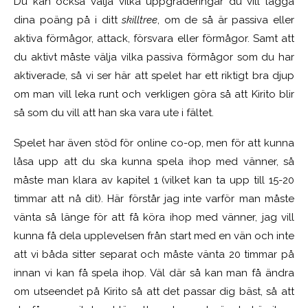
Du kan också välja vilka uppgraderingar du vill lägga
dina poäng på i ditt
skilltree
, om de så är passiva eller
aktiva förmågor, attack, försvara eller förmågor. Samt att
du aktivt måste välja vilka passiva förmågor som du har
aktiverade, så vi ser här att spelet har ett riktigt bra djup
om man vill leka runt och verkligen göra så att Kirito blir
så som du vill att han ska vara ute i fältet.
Spelet har även stöd för online co-op, men för att kunna
låsa upp att du ska kunna spela ihop med vänner, så
måste man klara av kapitel 1 (vilket kan ta upp till 15-20
timmar att nå dit). Här förstår jag inte varför man måste
vänta så länge för att få köra ihop med vänner, jag vill
kunna få dela upplevelsen från start med en vän och inte
att vi båda sitter separat och måste vänta 20 timmar på
innan vi kan få spela ihop. Väl där så kan man få ändra
om utseendet på Kirito så att det passar dig bäst, så att