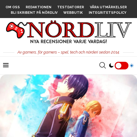
OM OSS
REDAKTIONEN
TESTDATORER
VÅRA UTMÄRKELSER
BLI SKRIBENT PÅ NÖRDLIV
WEBBUTIK
INTEGRITETSPOLICY
Av gamers, för gamers – spel, tech och nörderi sedan 2014.