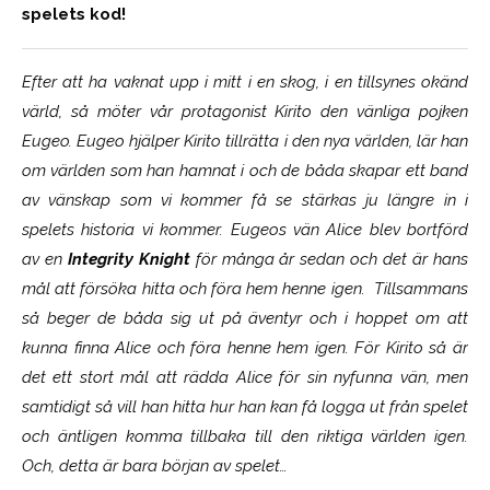
spelets kod!
Efter att ha vaknat upp i mitt i en skog, i en tillsynes okänd
värld, så möter vår protagonist Kirito den vänliga pojken
Eugeo. Eugeo hjälper Kirito tillrätta i den nya världen, lär han
om världen som han hamnat i och de båda skapar ett band
av vänskap som vi kommer få se stärkas ju längre in i
spelets historia vi kommer. Eugeos vän Alice blev bortförd
av en
Integrity Knight
för många år sedan och det är hans
mål att försöka hitta och föra hem henne igen. Tillsammans
så beger de båda sig ut på äventyr och i hoppet om att
kunna finna Alice och föra henne hem igen. För Kirito så är
det ett stort mål att rädda Alice för sin nyfunna vän, men
samtidigt så vill han hitta hur han kan få logga ut från spelet
och äntligen komma tillbaka till den riktiga världen igen.
Och, detta är bara början av spelet…