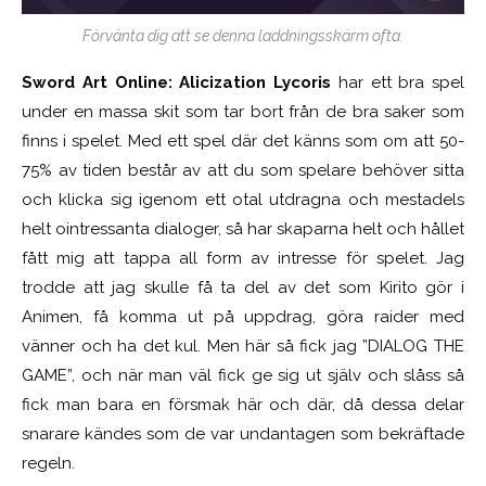
Förvänta dig att se denna laddningsskärm ofta.
Sword Art Online: Alicization Lycoris
har ett bra spel
under en massa skit som tar bort från de bra saker som
finns i spelet. Med ett spel där det känns som om att 50-
75% av tiden består av att du som spelare behöver sitta
och klicka sig igenom ett otal utdragna och mestadels
helt ointressanta dialoger, så har skaparna helt och hållet
fått mig att tappa all form av intresse för spelet. Jag
trodde att jag skulle få ta del av det som Kirito gör i
Animen, få komma ut på uppdrag, göra raider med
vänner och ha det kul. Men här så fick jag ”DIALOG THE
GAME”, och när man väl fick ge sig ut själv och slåss så
fick man bara en försmak här och där, då dessa delar
snarare kändes som de var undantagen som bekräftade
regeln.