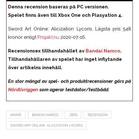
Denna recension baseras på PC versionen.
Spelet finns även till Xbox One och Plasyation 4.
Sword Art Online: Alicization Lycoris. Lägsta pris 548
kronor enligt
Prisjakt.nu
2020-07-16.
Recensionsex tillhandahållet av
Bandai Namco
.
Tillhandahållaren av spelet har inget inflytande
över artikelns innehåll.
En stor mängd av spel- och produktrecensioner görs på
Nördlivriggen
som agerar testdator/testbädd.
ANIME
BANDAI NAMCO
JRPG
RECENSION
SWORD ART ONLINE: ALICIZATION LYCORIS