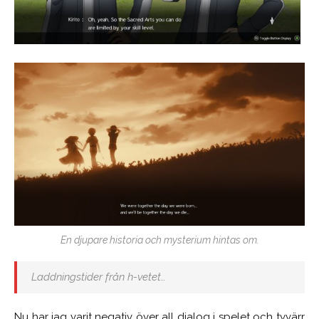
En djupare historia och mysterium hintas om.
Laddningstider från h-vetet…
Nu har jag varit negativ över all dialog i spelet och tyvärr