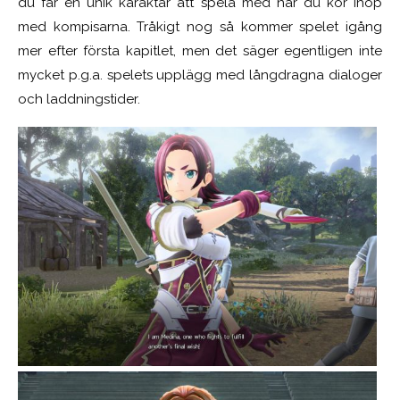
du får en unik karaktär att spela med när du kör ihop
med kompisarna. Tråkigt nog så kommer spelet igång
mer efter första kapitlet, men det säger egentligen inte
mycket p.g.a. spelets upplägg med långdragna dialoger
och laddningstider.