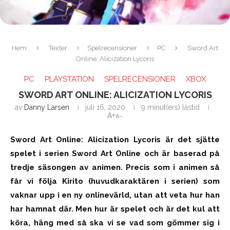
Hem
Texter
Spelrecensioner
PC
Sword Art
Online: Alicization Lycoris
PC
PLAYSTATION
SPELRECENSIONER
XBOX
SWORD ART ONLINE: ALICIZATION LYCORIS
av
Danny Larsen
juli 16, 2020
9 minut(ers) lästid
A+
A-
Sword Art Online: Alicization Lycoris är det sjätte
spelet i serien Sword Art Online och är baserad på
tredje säsongen av animen. Precis som i animen så
får vi följa Kirito (huvudkaraktären i serien) som
vaknar upp i en ny onlinevärld, utan att veta hur han
har hamnat där. Men hur är spelet och är det kul att
köra, häng med så ska vi se vad som gömmer sig i