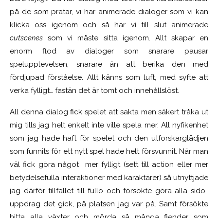
på de som pratar, vi har animerade dialoger som vi kan
klicka oss igenom och så har vi till slut animerade
cutscenes
som vi måste sitta igenom. Allt skapar en
enorm flod av dialoger som snarare pausar
spelupplevelsen, snarare än att berika den med
fördjupad förståelse. Allt känns som luft, med syfte att
verka fylligt… fastän det är tomt och innehållslöst.
All denna dialog fick spelet att sakta men säkert tråka ut
mig tills jag helt enkelt inte ville spela mer. All nyfikenhet
som jag hade haft för spelet och den utforskarglädjen
som funnits för ett nytt spel hade helt försvunnit. När man
väl fick göra något mer fylligt (sett till action eller mer
betydelsefulla interaktioner med karaktärer) så utnyttjade
jag därför tillfället till fullo och försökte göra alla sido-
uppdrag det gick, på platsen jag var på. Samt försökte
hitta alla växter och mörda så många fiender som