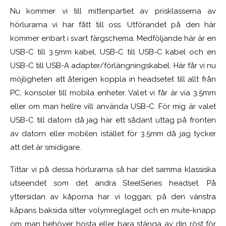
Nu kommer vi till mittenpartiet av prisklasserna av
hörlurarna vi har fått till oss. Utförandet på den här
kommer enbart i svart färgschema. Medföljande här är en
USB-C till 3.5mm kabel, USB-C till USB-C kabel och en
USB-C till USB-A adapter/förlängningskabel. Här får vi nu
möjligheten att återigen koppla in headsetet till allt från
PC, konsoler till mobila enheter. Valet vi får är via 3.5mm
eller om man hellre vill använda USB-C. För mig är valet
USB-C till datorn då jag har ett sådant uttag på fronten
av datorn eller mobilen istället för 3.5mm då jag tycker
att det är smidigare.
Tittar vi på dessa hörlurarna så har det samma klassiska
utseendet som det andra SteelSeries headset. På
yttersidan av kåporna har vi loggan, på den vänstra
kåpans baksida sitter volymreglaget och en mute-knapp
om man behöver hosta eller bara stänga av din röst för