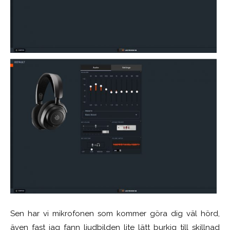
Sen har vi mikrofonen som kommer göra dig väl hörd,
även fast jag fann ljudbilden lite lätt burkig till skillnad