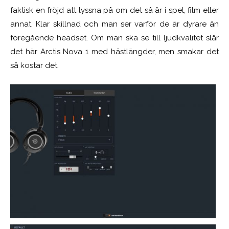
faktisk en fröjd att lyssna på om det så är i spel, film eller
annat. Klar skillnad och man ser varför de är dyrare än
föregående headset. Om man ska se till ljudkvalitet slår
det här Arctis Nova 1 med hästlängder, men smakar det
så kostar det.