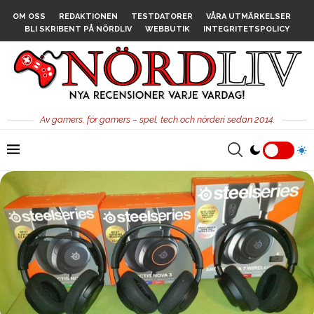
OM OSS
REDAKTIONEN
TESTDATORER
VÅRA UTMÄRKELSER
BLI SKRIBENT PÅ NÖRDLIV
WEBBUTIK
INTEGRITETSPOLICY
Av gamers, för gamers – spel, tech och nörderi sedan 2014.