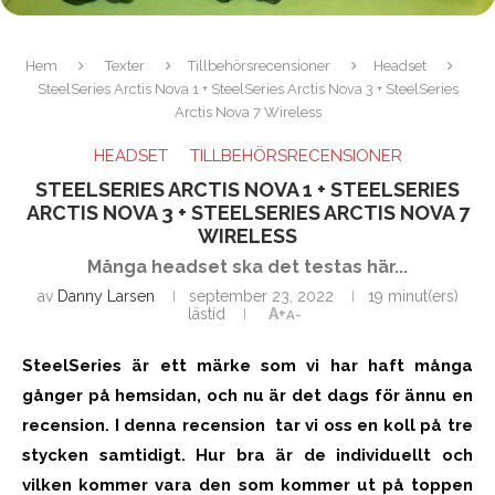
Hem
Texter
Tillbehörsrecensioner
Headset
SteelSeries Arctis Nova 1 + SteelSeries Arctis Nova 3 + SteelSeries
Arctis Nova 7 Wireless
HEADSET
TILLBEHÖRSRECENSIONER
STEELSERIES ARCTIS NOVA 1 + STEELSERIES
ARCTIS NOVA 3 + STEELSERIES ARCTIS NOVA 7
WIRELESS
Många headset ska det testas här...
av
Danny Larsen
september 23, 2022
19 minut(ers)
lästid
A+
A-
SteelSeries är ett märke som vi har haft många
gånger på hemsidan, och nu är det dags för ännu en
recension. I denna recension tar vi oss en koll på tre
stycken samtidigt. Hur bra är de individuellt och
vilken kommer vara den som kommer ut på toppen