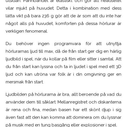
utsidan. Pannbandet är elastiskt och gör att headsetet
vilar mjukt på huvudet. Detta i kombination med dess
lätta vikt på bara 236 g gör att de är som att du inte har
något alls på huvudet, komforten på dessa hörlurar är
verkligen fenomenal.
Du behöver ingen programvara för att utnyttja
hörlurarnas ljud till max, då de från start ger dig en härlig
ljudbild i spel, när du kollar på film eller sitter i samtal. Att
du från start kan lyssna och ta in ljudet i spel med ett 3D
ljud och kan utröna var folk är i din omgivning ger en
mersmak från start.
Ljudbilden på hörlurarna är bra, allt beroende på vad du
använder dem till såklart. Mellanregistret och diskanterna
är rena och fina, medan basen har ett skönt djup i sig
även fast att den kan komma att dominera om du lyssnar
på musik med en tung basgång eller explosioner i spel.