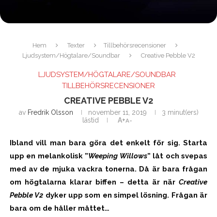
Hem
Texter
Tillbehörsrecensioner
Ljudsystem/Högtalare/Soundbar
Creative Pebble V2
LJUDSYSTEM/HÖGTALARE/SOUNDBAR
TILLBEHÖRSRECENSIONER
CREATIVE PEBBLE V2
av
Fredrik Olsson
november 11, 2019
3 minut(ers)
lästid
A+
A-
Ibland vill man bara göra det enkelt för sig. Starta
upp en melankolisk ”
Weeping Willows
” låt och svepas
med av de mjuka vackra tonerna. Då är bara frågan
om högtalarna klarar biffen – detta är när
Creative
Pebble V2
dyker upp som en simpel lösning. Frågan är
bara om de håller måttet…