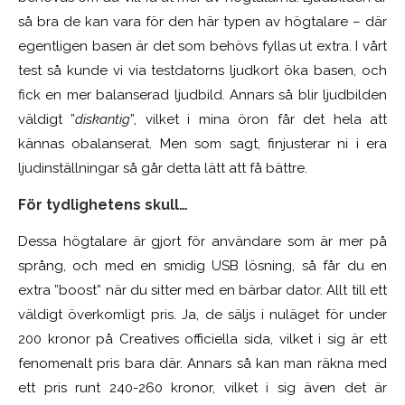
så bra de kan vara för den här typen av högtalare – där
egentligen basen är det som behövs fyllas ut extra. I vårt
test så kunde vi via testdatorns ljudkort öka basen, och
fick en mer balanserad ljudbild. Annars så blir ljudbilden
väldigt ”
diskantig
”, vilket i mina öron får det hela att
kännas obalanserat. Men som sagt, finjusterar ni i era
ljudinställningar så går detta lätt att få bättre.
För tydlighetens skull…
Dessa högtalare är gjort för användare som är mer på
språng, och med en smidig USB lösning, så får du en
extra ”boost” när du sitter med en bärbar dator. Allt till ett
väldigt överkomligt pris. Ja, de säljs i nuläget för under
200 kronor på Creatives officiella sida, vilket i sig är ett
fenomenalt pris bara där. Annars så kan man räkna med
ett pris runt 240-260 kronor, vilket i sig även det är