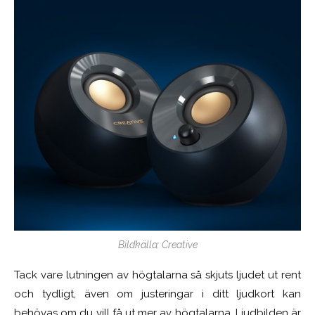
Bildkälla: Creative
Tack vare lutningen av högtalarna så skjuts ljudet ut rent
och tydligt, även om justeringar i ditt ljudkort kan
behövas om du vill få ut mer av högtalarna. Ljudbilden är