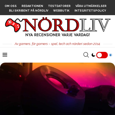
OM OSS
REDAKTIONEN
TESTDATORER
VÅRA UTMÄRKELSER
BLI SKRIBENT PÅ NÖRDLIV
WEBBUTIK
INTEGRITETSPOLICY
Av gamers, för gamers – spel, tech och nörderi sedan 2014.