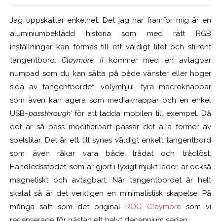
Jag uppskattar enkelhet. Det jag har framför mig är en
aluminiumbeklädd historia som med rätt RGB
inställningar kan formas till ett väldigt litet och stilrent
tangentbord.
Claymore II
kommer med en avtagbar
numpad som du kan sätta på både vänster eller höger
sida av tangentbordet, volymhjul, fyra macroknappar
som även kan agera som mediaknappar och en enkel
USB-
’passthrough’
för att ladda mobilen till exempel. Då
det är så pass modifierbart passar det alla former av
spelstilar. Det är ett till synes väldigt enkelt tangentbord
som även råkar vara både trådat och trådlöst.
Handledsstödet, som är gjort i lyxigt mjukt läder, är också
magnetiskt och avtagbart. När tangentbordet är helt
skalat så är det verkligen en minimalistisk skapelse! På
många sätt som det original
ROG Claymore
som vi
recenserade för nästan ett halvt decennium sedan…