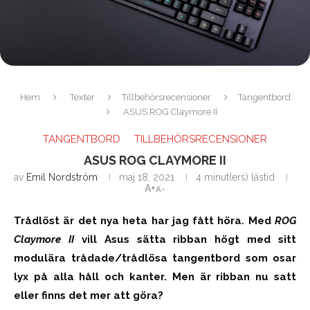
Hem
Texter
Tillbehörsrecensioner
Tangentbord
ASUS ROG Claymore II
TANGENTBORD
TILLBEHÖRSRECENSIONER
ASUS ROG CLAYMORE II
av
Emil Nordström
maj 18, 2021
4 minut(ers) lästid
A+
A-
Trådlöst är det nya heta har jag fått höra. Med
ROG
Claymore II
vill Asus sätta ribban högt med sitt
modulära trådade/trådlösa tangentbord som osar
lyx på alla håll och kanter. Men är ribban nu satt
eller finns det mer att göra?