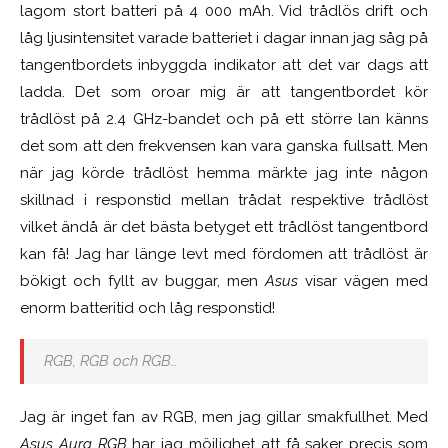
lagom stort batteri på 4 000 mAh. Vid trådlös drift och
låg ljusintensitet varade batteriet i dagar innan jag såg på
tangentbordets inbyggda indikator att det var dags att
ladda. Det som oroar mig är att tangentbordet kör
trådlöst på 2.4 GHz-bandet och på ett större lan känns
det som att den frekvensen kan vara ganska fullsatt. Men
när jag körde trådlöst hemma märkte jag inte någon
skillnad i responstid mellan trådat respektive trådlöst
vilket ändå är det bästa betyget ett trådlöst tangentbord
kan få! Jag har länge levt med fördomen att trådlöst är
bökigt och fyllt av buggar, men
Asus
visar vägen med
enorm batteritid och låg responstid!
RGB, RGB och RGB…
Jag är inget fan av RGB, men jag gillar smakfullhet. Med
Asus Aura
RGB
har jag möjlighet att få saker precis som