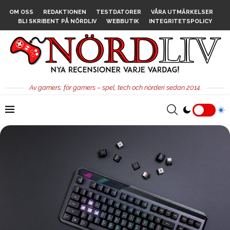
OM OSS
REDAKTIONEN
TESTDATORER
VÅRA UTMÄRKELSER
BLI SKRIBENT PÅ NÖRDLIV
WEBBUTIK
INTEGRITETSPOLICY
Av gamers, för gamers – spel, tech och nörderi sedan 2014.