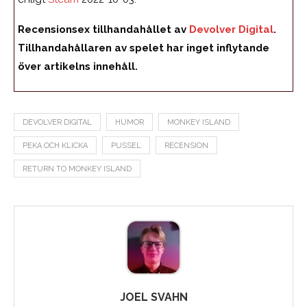
Recensionsex tillhandahållet av
Devolver Digital
.
Tillhandahållaren av spelet har inget inflytande
över artikelns innehåll.
DEVOLVER DIGITAL
HUMOR
MONKEY ISLAND
PEKA OCH KLICKA
PUSSEL
RECENSION
RETURN TO MONKEY ISLAND
JOEL SVAHN