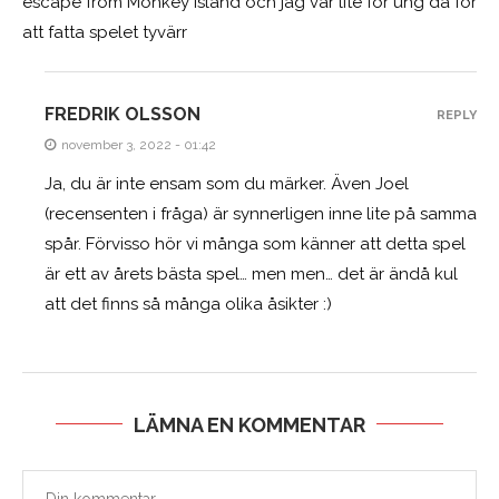
escape from Monkey Island och jag var lite för ung då för
att fatta spelet tyvärr
FREDRIK OLSSON
REPLY
november 3, 2022 - 01:42
Ja, du är inte ensam som du märker. Även Joel
(recensenten i fråga) är synnerligen inne lite på samma
spår. Förvisso hör vi många som känner att detta spel
är ett av årets bästa spel… men men… det är ändå kul
att det finns så många olika åsikter :)
LÄMNA EN KOMMENTAR