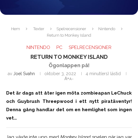
Hem
Texter
Spelrecensioner
Nintendo
Return to Monkey Island
NINTENDO
PC
SPELRECENSIONER
RETURN TO MONKEY ISLAND
Ögonlappen på!
av
Joel Svahn
oktober 3, 2022
4 minut(ers) lästid
A+
A-
Det är dags att åter igen möta zombieapan LeChuck
och Guybrush Threepwood i ett nytt piratäventyr!
Denna gång handlar det om en hemlighet som ingen
vet…
Jag växte inte upp med
Monkey Island
spelen när jag var