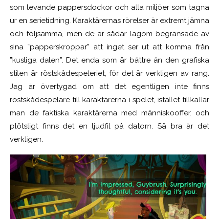
som levande pappersdockor och alla miljöer som tagna
ur en serietidning. Karaktärernas rörelser är extremt jämna
och följsamma, men de är sådär lagom begränsade av
sina ”papperskroppar” att inget ser ut att komma från
”kusliga dalen”. Det enda som är bättre än den grafiska
stilen är röstskådespeleriet, för det är verkligen av rang.
Jag är övertygad om att det egentligen inte finns
röstskådespelare till karaktärerna i spelet, istället tillkallar
man de faktiska karaktärerna med människooffer, och
plötsligt finns det en ljudfil på datorn. Så bra är det
verkligen.