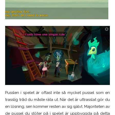
Pusslen i spelet är oftast inte så mycket pussel som en
trasslig tråd du måste räta ut. När det är uttrasslat gör du
en lösning, sen kommer resten av sig självt. Majoriteten av
de pussel du stöter på i spelet är uppbyggda på detta