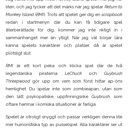
liten, och jag tycker att det märks när jag spelar
Return to
Monkey Island
(
RMI
). Trots att spelet ger dig en
scrapbook
redan i startmenyn där du kan få tidigare spel
återberättade för dig, kommer jag inte riktigt in i
sammanhanget mer än ytligt. När jag väl börjar lära
känna spelets karaktärer och platser, då är spelet
plötsligt slut.
RMI
är ett kort peka och klicka spel där de två
legendariska piraterna
LeChuck
och
Guybrush
Threepwood
gör upp om vem som först hittar ap-öns
hemlighet. Du spelar inte som zombieapan, utan som
den lätt psykopatiske, uppfinningsrike
Guybrush
, som
oftare hamnar i komiska situationer är farliga.
Spelet är otroligt snyggt och passar verkligen denna lite
mer humoristiska typ av pusselspel. Alla karaktärer ser ut