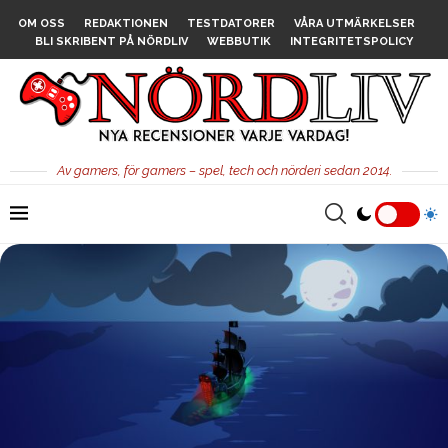
OM OSS
REDAKTIONEN
TESTDATORER
VÅRA UTMÄRKELSER
BLI SKRIBENT PÅ NÖRDLIV
WEBBUTIK
INTEGRITETSPOLICY
Av gamers, för gamers – spel, tech och nörderi sedan 2014.