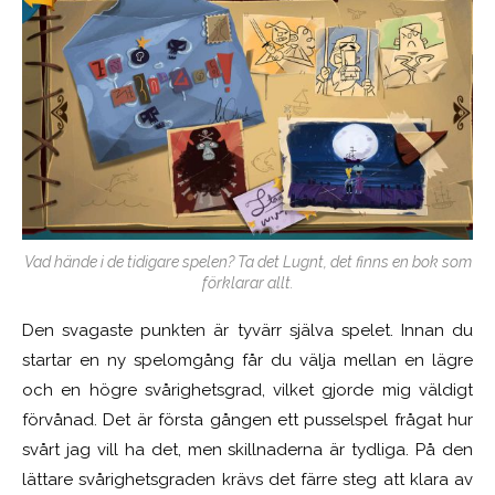
Vad hände i de tidigare spelen? Ta det Lugnt, det finns en bok som
förklarar allt.
Den svagaste punkten är tyvärr själva spelet. Innan du
startar en ny spelomgång får du välja mellan en lägre
och en högre svårighetsgrad, vilket gjorde mig väldigt
förvånad. Det är första gången ett pusselspel frågat hur
svårt jag vill ha det, men skillnaderna är tydliga. På den
lättare svårighetsgraden krävs det färre steg att klara av