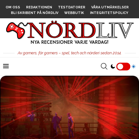
OM OSS
REDAKTIONEN
TESTDATORER
VÅRA UTMÄRKELSER
BLI SKRIBENT PÅ NÖRDLIV
WEBBUTIK
INTEGRITETSPOLICY
Av gamers, för gamers – spel, tech och nörderi sedan 2014.