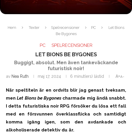
Hem
Texter
Spelrecensioner
PC
Let Bions
Be Bygones
PC
SPELRECENSIONER
LET BIONS BE BYGONES
Buggigt, absolut. Men även tankeväckande
futuristisk noir!
av
Nea Ruth
maj 17, 2024
6 minut(ers) lästid
A+
A-
När speltiteln är en ordvits blir jag genast tveksam,
men
Let Bions be Bygones
charmade mig ändå snabbt.
I detta futuristiska noir RPG försöker du lösa ett fall
med en försvunnen överklassflicka och samtidigt
komma igång igen, som den avdankade och
alkoholiserade detektiv du är.