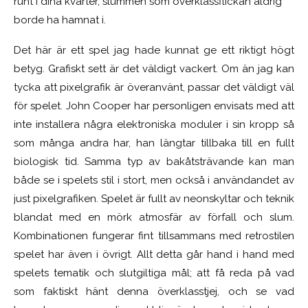
runt i dina kvarter, slummen som överklassflickan aldrig
borde ha hamnat i.
Det här är ett spel jag hade kunnat ge ett riktigt högt
betyg. Grafiskt sett är det väldigt vackert. Om än jag kan
tycka att pixelgrafik är överanvänt, passar det väldigt väl
för spelet. John Cooper har personligen envisats med att
inte installera några elektroniska moduler i sin kropp så
som många andra har, han längtar tillbaka till en fullt
biologisk tid. Samma typ av bakåtsträvande kan man
både se i spelets stil i stort, men också i användandet av
just pixelgrafiken. Spelet är fullt av neonskyltar och teknik
blandat med en mörk atmosfär av förfall och slum.
Kombinationen fungerar fint tillsammans med retrostilen
spelet har även i övrigt. Allt detta går hand i hand med
spelets tematik och slutgiltiga mål; att få reda på vad
som faktiskt hänt denna överklasstjej, och se vad