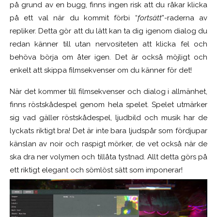
på grund av en bugg, finns ingen risk att du råkar klicka
på ett val när du kommit förbi “
fortsätt
”-raderna av
repliker. Detta gör att du lätt kan ta dig igenom dialog du
redan känner till utan nervositeten att klicka fel och
behöva börja om åter igen. Det är också möjligt och
enkelt att skippa filmsekvenser om du känner för det!
När det kommer till filmsekvenser och dialog i allmänhet,
finns röstskådespel genom hela spelet. Spelet utmärker
sig vad gäller röstskådespel, ljudbild och musik har de
lyckats riktigt bra! Det är inte bara ljudspår som fördjupar
känslan av noir och raspigt mörker, de vet också när de
ska dra ner volymen och tillåta tystnad. Allt detta görs på
ett riktigt elegant och sömlöst sätt som imponerar!