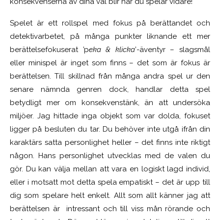
konsekvenserna av dina val blir när du spelar vidare!
Spelet är ett rollspel med fokus på berättandet och
detektivarbetet, på många punkter liknande ett mer
berättelsefokuserat ’p
eka & klicka
’-äventyr – slagsmål
eller minispel är inget som finns – det som är fokus är
berättelsen. Till skillnad från många andra spel ur den
senare nämnda genren dock, handlar detta spel
betydligt mer om konsekvenstänk, än att undersöka
miljöer. Jag hittade inga objekt som var dolda, fokuset
ligger på besluten du tar. Du behöver inte utgå ifrån din
karaktärs satta personlighet heller – det finns inte riktigt
någon. Hans personlighet utvecklas med de valen du
gör. Du kan välja mellan att vara en logiskt lagd individ,
eller i motsatt mot detta spela empatiskt – det är upp till
dig som spelare helt enkelt. Allt som allt känner jag att
b
erättelsen är intressant och till viss mån rörande och