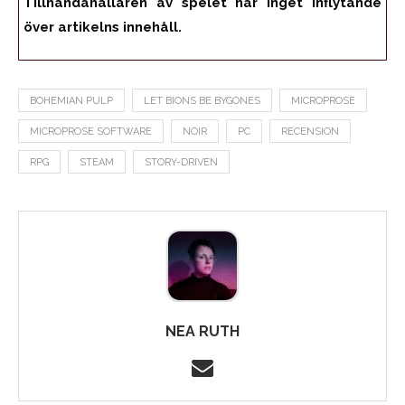
Tillhandahållaren av spelet har inget inflytande
över artikelns innehåll.
BOHEMIAN PULP
LET BIONS BE BYGONES
MICROPROSE
MICROPROSE SOFTWARE
NOIR
PC
RECENSION
RPG
STEAM
STORY-DRIVEN
NEA RUTH