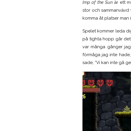
Imp of the Sun
är ett me
stor och sammanvävd vä
komma åt platser man i
Spelet kommer leda dig
på tighta hopp går det 
var många gånger jag 
förmåga jag inte hade, 
sade, “Vi kan inte gå g