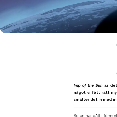
H
Imp of the Sun
är det
något vi fått rätt m
smälter det in med m
Solen har gått i förmör