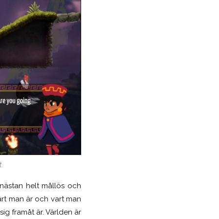
t.
 nästan helt mållös och
vart man är och vart man
sig framåt är. Världen är