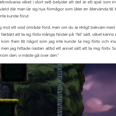
troidvania vilket i stort sett betyder att det är ett spel som i
rld där man lär sig nya förmågor som låter en återvända till t
nte kunde förut.
 mot ett visst område först, men om du är riktigt bekväm med 
faktiskt att ta sig förbi många hinder på “fel” sätt, vilket känn
kom fram till något som jag inte kunde ta mig förbi och in
men jag hittade nästan alltid ett annat sätt att ta mig förbi.
S
enom den, vi måste gå över den.”