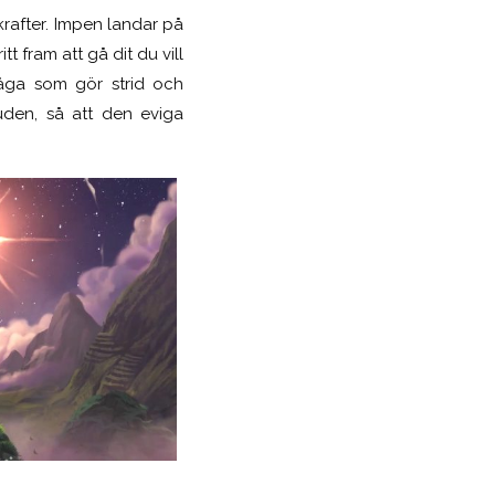
krafter. Impen landar på
itt fram att gå dit du vill
åga som gör strid och
guden, så att den eviga