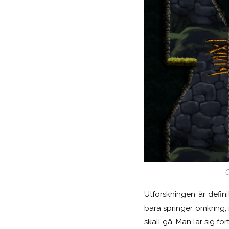
O
Utforskningen är defin
bara springer omkring, 
skall gå. Man lär sig fo