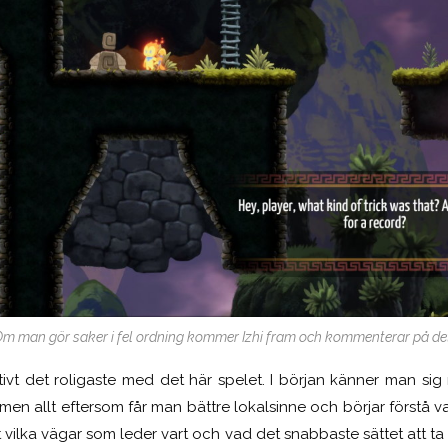
m man gör saker i fel ordning kommer Izhi fram och kommenterar på de
itivt det roligaste med det här spelet. I början känner man sig
men allt eftersom får man bättre lokalsinne och börjar förstå 
rt vilka vägar som leder vart och vad det snabbaste sättet att ta 