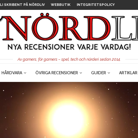
LI SKRIBENT PÅ NÖRDLIV
WEBBUTIK
INTEGRITETSPOLICY
Av gamers, för gamers – spel, tech och nörderi sedan 2014.
HÅRDVARA
ÖVRIGA RECENSIONER
GUIDER
ARTIKLAR