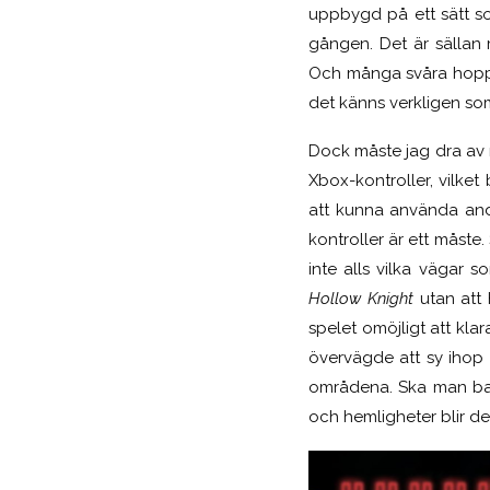
uppbygd på ett sätt so
gången. Det är sällan
Och många svåra hopp ä
det känns verkligen som 
Dock måste jag dra av 
Xbox-kontroller, vilk
att kunna använda andr
kontroller är ett måste.
inte alls vilka vägar s
Hollow Knight
utan att 
spelet omöjligt att klar
övervägde att sy ihop 
områdena. Ska man bara
och hemligheter blir de