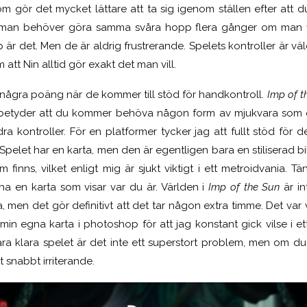
m gör det mycket lättare att ta sig igenom ställen efter att du
 man behöver göra samma svåra hopp flera gånger om man v
r det. Men de är aldrig frustrerande. Spelets kontroller är väl
att Nin alltid gör exakt det man vill.
några poäng när de kommer till stöd för handkontroll.
Imp of t
et betyder att du kommer behöva någon form av mjukvara som 
a kontroller. För en platformer tycker jag att fullt stöd för d
 Spelet har en karta, men den är egentligen bara en stiliserad b
om finns, vilket enligt mig är sjukt viktigt i ett metroidvania. 
ha en karta som visar var du är. Världen i
Imp of the Sun
är in
a, men det gör definitivt att det tar någon extra timme. Det var vi
min egna karta i photoshop för att jag konstant gick vilse i et
 klara spelet är det inte ett superstort problem, men om du vi
t snabbt irriterande.