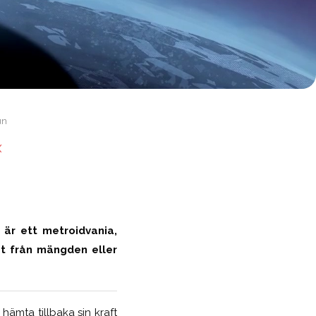
un
X
 är ett metroidvania,
ut från mängden eller
hämta tillbaka sin kraft