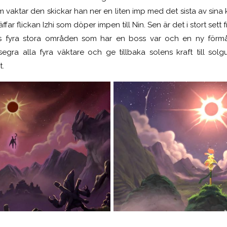
m vaktar den skickar han ner en liten imp med det sista av sina 
ffar flickan Izhi
som döper impen till Nin. Sen är det i stort sett fr
nns fyra stora områden som har en boss var och en ny förm
esegra alla fyra väktare och ge tillbaka solens kraft till sol
t.