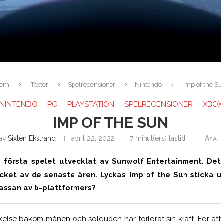
em
Texter
Spelrecensioner
Nintendo
Imp of the S
NINTENDO
PC
PLAYSTATION
SPELRECENSIONER
XBO
IMP OF THE SUN
av
Sixten Ekstrand
april 22, 2022
7 minut(ers) lästid
A+
A-
 första spelet utvecklat av Sunwolf Entertainment. Det
ycket av de senaste åren. Lyckas Imp of the Sun sticka 
assan av b-plattformers?
kelse bakom månen och solguden har förlorat sin kraft. För att 