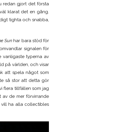
 redan gjort det första
äl klarat det en gång.
digt tighta och snabba,
he Sun
har bara stöd för
omvandlar signalen för
e vanligaste typerna av
ild på världen, och visar
Tänk att spela något som
te så stor att detta gör
 flera tillfällen som jag
t av de mer förvirrande
ll ha alla collectibles