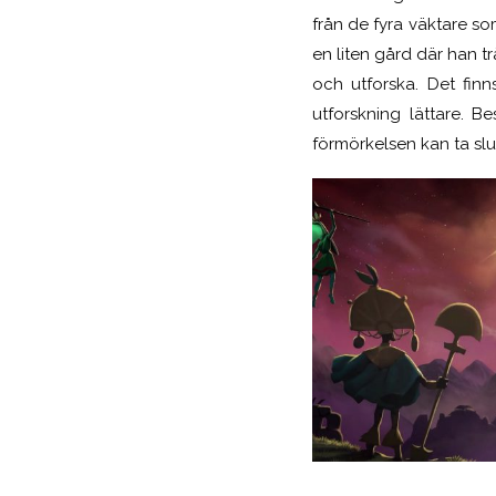
från de fyra väktare so
en liten gård där han trä
och utforska. Det fi
utforskning lättare. B
förmörkelsen kan ta slu