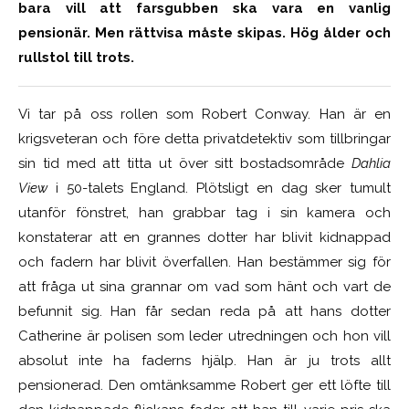
bara vill att farsgubben ska vara en vanlig
pensionär. Men rättvisa måste skipas. Hög ålder och
rullstol till trots.
Vi tar på oss rollen som Robert Conway. Han är en
krigsveteran och före detta privatdetektiv som tillbringar
sin tid med att titta ut över sitt bostadsområde
Dahlia
View
i 50-talets England. Plötsligt en dag sker tumult
utanför fönstret, han grabbar tag i sin kamera och
konstaterar att en grannes dotter har blivit kidnappad
och fadern har blivit överfallen. Han bestämmer sig för
att fråga ut sina grannar om vad som hänt och vart de
befunnit sig. Han får sedan reda på att hans dotter
Catherine är polisen som leder utredningen och hon vill
absolut inte ha faderns hjälp. Han är ju trots allt
pensionerad. Den omtänksamme Robert ger ett löfte till