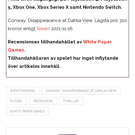
5, Xbox One, Xbox Series X samt Nintendo Switch.
Conway: Disappearance at Dahlia View. Lägsta pris 300
kronor enligt
Steam
2021-11-16.
Recensionsex tillhandahållet av
White Paper
Games
.
Tillhandahållaren av spelet har inget inflytande
över artikelns innehåll.
ÄVENTYRSSPEL
CONWAY: DISSAPEARANCE AT DAHLIA VIEW
PUSSEL
RECENSION
THRILLER
WHITE PAPER GAMES