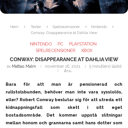
Hem
Texter
Spelrecensioner
Nintendo
Conway: Disappearance at Dahlia View
NINTENDO
PC
PLAYSTATION
SPELRECENSIONER
XBOX
CONWAY: DISAPPEARANCE AT DAHLIA VIEW
av
Mattias Malm
november 16, 2021
5 minut(ers) lästid
A+
A-
Bara för att man är pensionerad och
rullstolsbunden, behöver man inte vara sysslolös,
eller? Robert Conway beslutar sig för att utreda ett
kidnappningsfall som skett i sitt eget
bostadsområde. Det kommer uppstå slitningar
mellan honom och grannarna samt hans dotter som