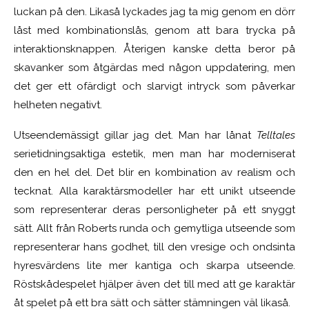
luckan på den. Likaså lyckades jag ta mig genom en dörr
låst med kombinationslås, genom att bara trycka på
interaktionsknappen. Återigen kanske detta beror på
skavanker som åtgärdas med någon uppdatering, men
det ger ett ofärdigt och slarvigt intryck som påverkar
helheten negativt.
Utseendemässigt gillar jag det. Man har lånat
Telltales
serietidningsaktiga estetik, men man har moderniserat
den en hel del. Det blir en kombination av realism och
tecknat. Alla karaktärsmodeller har ett unikt utseende
som representerar deras personligheter på ett snyggt
sätt. Allt från Roberts runda och gemytliga utseende som
representerar hans godhet, till den vresige och ondsinta
hyresvärdens lite mer kantiga och skarpa utseende.
Röstskådespelet hjälper även det till med att ge karaktär
åt spelet på ett bra sätt och sätter stämningen väl likaså.