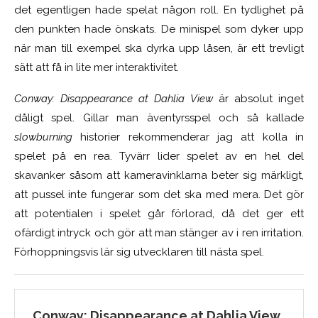
det egentligen hade spelat någon roll. En tydlighet på
den punkten hade önskats. De minispel som dyker upp
när man till exempel ska dyrka upp låsen, är ett trevligt
sätt att få in lite mer interaktivitet.
Conway: Disappearance at Dahlia View
är absolut inget
dåligt spel. Gillar man äventyrsspel och så kallade
slowburning
historier rekommenderar jag att kolla in
spelet på en rea. Tyvärr lider spelet av en hel del
skavanker såsom att kameravinklarna beter sig märkligt,
att pussel inte fungerar som det ska med mera. Det gör
att potentialen i spelet går förlorad, då det ger ett
ofärdigt intryck och gör att man stänger av i ren irritation.
Förhoppningsvis lär sig utvecklaren till nästa spel.
Conway: Disappearance at Dahlia View