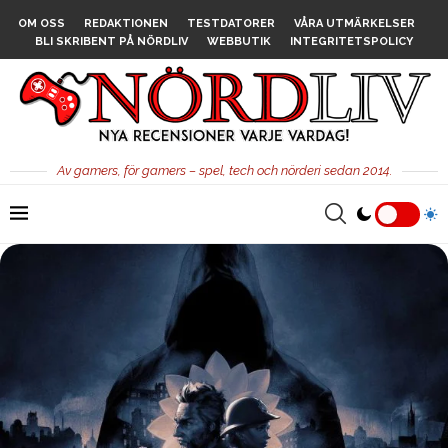
OM OSS
REDAKTIONEN
TESTDATORER
VÅRA UTMÄRKELSER
BLI SKRIBENT PÅ NÖRDLIV
WEBBUTIK
INTEGRITETSPOLICY
Av gamers, för gamers – spel, tech och nörderi sedan 2014.