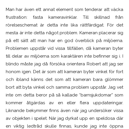
Man har även ett annat element som tenderar att väcka
frustration: fasta kameravinklar. Till skillnad från
rörelseschemat är detta inte lika rättfärdigat. För det
mesta är inte detta något problem. Kameran placerar sig
på ett sätt att man har en god överblick på miljöerna.
Problemen uppstår vid vissa tillfällen, då kameran byter
till delar av miljöerna som karaktären inte befinner sig i. I
blindo måste jag då försöka orientera Robert att jag ser
honom igen. Det är som att kameran byter vinkel för fort
och ibland känns det som att kameran bara glömmer
bort att byta vinkel och samma problem uppstår. Jag vet
inte om detta beror på så kallade “barnsjukdomar” som
kommer åtgärdas av en eller flera uppdateringar.
Liknande bekymmer finns även när jag undersöker vissa
av objekten i spelet. När jag dyrkat upp en speldosa där
en viktig ledtråd skulle finnas, kunde jag inte öppna