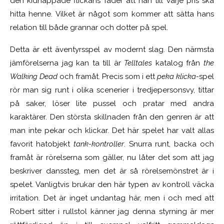
den kidnappade flickans fader att han till varje pris ska
hitta henne. Vilket är något som kommer att sätta hans
relation till både grannar och dotter på spel.
Detta är ett äventyrsspel av modernt slag. Den närmsta
jämförelserna jag kan ta till är
Telltales
katalog från
the
Walking Dead
och framåt. Precis som i ett
peka klicka-
spel
rör man sig runt i olika scenerier i tredjepersonsvy, tittar
på saker, löser lite pussel och pratar med andra
karaktärer. Den största skillnaden från den genren är att
man inte pekar och klickar. Det här spelet har valt allas
favorit hatobjekt
t
ank-kontroller
. Snurra runt, backa och
framåt är rörelserna som gäller, nu låter det som att jag
beskriver danssteg, men det är så rörelsemönstret är i
spelet. Vanligtvis brukar den här typen av kontroll väcka
irritation. Det är inget undantag här, men i och med att
Robert sitter i rullstol känner jag denna styrning är mer