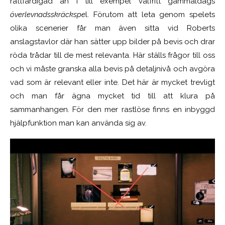
rättfärdigad än i till exempel valfritt gammaldags
överlevnadsskräckspe
l. Förutom att leta genom spelets
olika scenerier får man även sitta vid Roberts
anslagstavlor där han sätter upp bilder på bevis och drar
röda trådar till de mest relevanta. Här ställs frågor till oss
och vi måste granska alla bevis på detaljnivå och avgöra
vad som är relevant eller inte. Det här är mycket trevligt
och man får ägna mycket tid till att klura på
sammanhangen. För den mer rastlöse finns en inbyggd
hjälpfunktion man kan använda sig av.