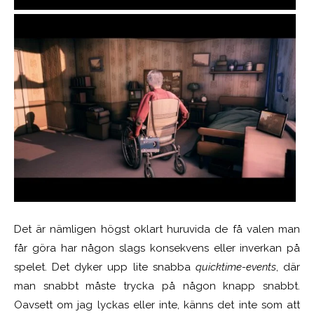
Det är nämligen högst oklart huruvida de få valen man
får göra har någon slags konsekvens eller inverkan på
spelet. Det dyker upp lite snabba
quicktime-events
, där
man snabbt måste trycka på någon knapp snabbt.
Oavsett om jag lyckas eller inte, känns det inte som att