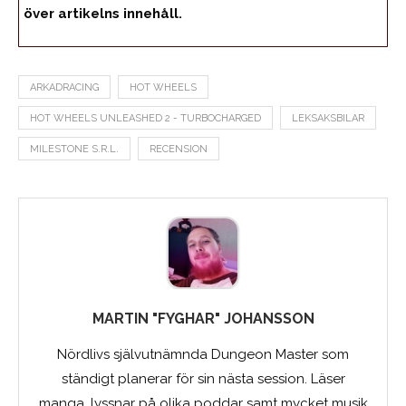
över artikelns innehåll.
ARKADRACING
HOT WHEELS
HOT WHEELS UNLEASHED 2 - TURBOCHARGED
LEKSAKSBILAR
MILESTONE S.R.L.
RECENSION
MARTIN "FYGHAR" JOHANSSON
Nördlivs självutnämnda Dungeon Master som
ständigt planerar för sin nästa session. Läser
manga, lyssnar på olika poddar samt mycket musik