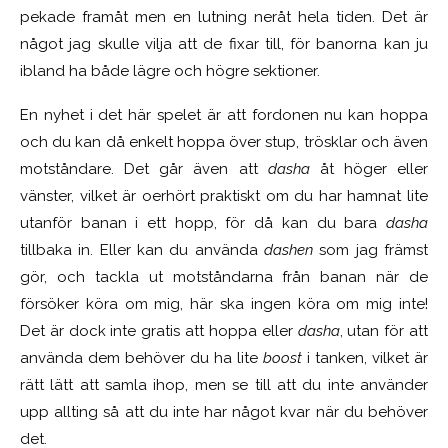
pekade framåt men en lutning neråt hela tiden. Det är
något jag skulle vilja att de fixar till, för banorna kan ju
ibland ha både lägre och högre sektioner.
En nyhet i det här spelet är att fordonen nu kan hoppa
och du kan då enkelt hoppa över stup, trösklar och även
motståndare. Det går även att
dasha
åt höger eller
vänster, vilket är oerhört praktiskt om du har hamnat lite
utanför banan i ett hopp, för då kan du bara
dasha
tillbaka in. Eller kan du använda
dashen
som jag främst
gör, och tackla ut motståndarna från banan när de
försöker köra om mig, här ska ingen köra om mig inte!
Det är dock inte gratis att hoppa eller
dasha
, utan för att
använda dem behöver du ha lite
boost
i tanken, vilket är
rätt lätt att samla ihop, men se till att du inte använder
upp allting så att du inte har något kvar när du behöver
det.