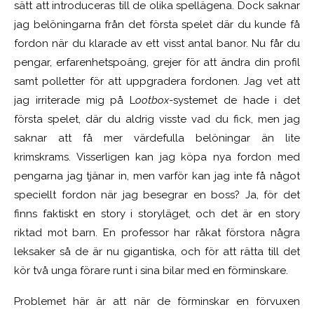
sätt att introduceras till de olika spellägena. Dock saknar
jag belöningarna från det första spelet där du kunde få
fordon när du klarade av ett visst antal banor. Nu får du
pengar, erfarenhetspoäng, grejer för att ändra din profil
samt polletter för att uppgradera fordonen. Jag vet att
jag irriterade mig på L
ootbox
-systemet de hade i det
första spelet, där du aldrig visste vad du fick, men jag
saknar att få mer värdefulla belöningar än lite
krimskrams. Visserligen kan jag köpa nya fordon med
pengarna jag tjänar in, men varför kan jag inte få något
speciellt fordon när jag besegrar en boss? Ja, för det
finns faktiskt en story i storyläget, och det är en story
riktad mot barn. En professor har råkat förstora några
leksaker så de är nu gigantiska, och för att rätta till det
kör två unga förare runt i sina bilar med en förminskare.
Problemet här är att när de förminskar en förvuxen