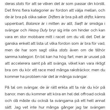
deras
stats
för att se vilken det är som passar din körstil.
Det finns flera kategorier av fordon att välja mellan, och
de är bra på olika saker.
Drifters
är bra på att
drifta
, känns
uppenbart,
Balance
är i mitten av allt,
Swift
är smidiga i
svängar och
Heavy Duty
bryr sig inte om hinder och kan
vara en stor mobbare mitt i racet om du vill det. Det är
ganska enkelt att lista ut vilka fordon som är bra för vad,
men de har som sagt olika
stats
även om de tillhör
samma kategori. En bil kan ha hög fart, men är urusel på
att accelerera samt på att svänga, vilket kan vara riktigt
bra om du kör ett race med många raksträckor, men du
kommer ha problem när det är många svängar.
På tal om svängar, de är rätt enkla att ta när du kör på
banor, men du kommer att köra en hel del offroad också
och då måste du också ta svängarna på ett helt annat
sätt. Jag vet inte hur många gånger jag tar svängen