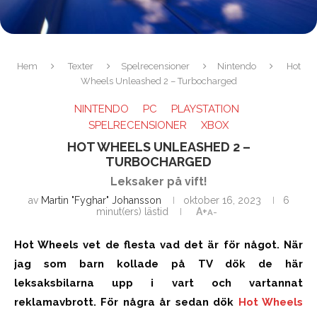
Hem
Texter
Spelrecensioner
Nintendo
Hot
Wheels Unleashed 2 – Turbocharged
NINTENDO
PC
PLAYSTATION
SPELRECENSIONER
XBOX
HOT WHEELS UNLEASHED 2 –
TURBOCHARGED
Leksaker på vift!
av
Martin "Fyghar" Johansson
oktober 16, 2023
6
minut(ers) lästid
A+
A-
Hot Wheels vet de flesta vad det är för något. När
jag som barn kollade på TV dök de här
leksaksbilarna upp i vart och vartannat
reklamavbrott. För några år sedan dök
Hot Wheels