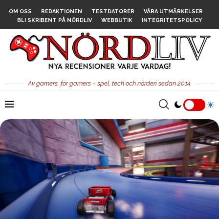
OM OSS
REDAKTIONEN
TESTDATORER
VÅRA UTMÄRKELSER
BLI SKRIBENT PÅ NÖRDLIV
WEBBUTIK
INTEGRITETSPOLICY
Av gamers, för gamers – spel, tech och nörderi sedan 2014.