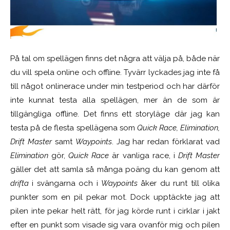
På tal om spellägen finns det några att välja på, både när
du vill spela online och offline. Tyvärr lyckades jag inte få
till något onlinerace under min testperiod och har därför
inte kunnat testa alla spellägen, mer än de som är
tillgängliga offline. Det finns ett storyläge där jag kan
testa på de flesta spellägena som
Quick Race, Elimination,
Drift Master
samt
Waypoints
. Jag har redan förklarat vad
Elimination
gör,
Quick Race
är vanliga race, i
Drift Master
gäller det att samla så många poäng du kan genom att
drifta
i svängarna och i
Waypoints
åker du runt till olika
punkter som en pil pekar mot. Dock upptäckte jag att
pilen inte pekar helt rätt, för jag körde runt i cirklar i jakt
efter en punkt som visade sig vara ovanför mig och pilen