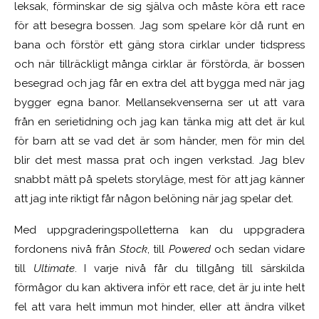
leksak, förminskar de sig själva och måste köra ett race
för att besegra bossen. Jag som spelare kör då runt en
bana och förstör ett gäng stora cirklar under tidspress
och när tillräckligt många cirklar är förstörda, är bossen
besegrad och jag får en extra del att bygga med när jag
bygger egna banor. Mellansekvenserna ser ut att vara
från en serietidning och jag kan tänka mig att det är kul
för barn att se vad det är som händer, men för min del
blir det mest massa prat och ingen verkstad. Jag blev
snabbt mätt på spelets storyläge, mest för att jag känner
att jag inte riktigt får någon belöning när jag spelar det.
Med uppgraderingspolletterna kan du uppgradera
fordonens nivå från
Stock
, till
Powered
och sedan vidare
till
Ultimate
. I varje nivå får du tillgång till särskilda
förmågor du kan aktivera inför ett race, det är ju inte helt
fel att vara helt immun mot hinder, eller att ändra vilket