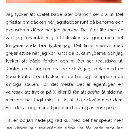
Jag tycker att spelet både låter bra och ser bra ut. Det
gnisslar om däcken när jag sladdar runt på banorna och
avgasrören dånar när jag
boostar
. De låter lite mer än
vad jag förväntar mig att leksaker ska göra, men det
fungerar ändå bra tycker jag. Det finns massvis med
grejer att se när jag kör runt i de olika miljöerna och jag
tycker att både fordon och miljöer ser realistiska ut.
Kontrollerna fungerar bra de också, jag spelar med en
Xbox-kontroll och tycker att de har lagt knapparna på
smidiga ställen. För det mesta. Det är egentligen en
vanesak att trycka på X eller B för att
dasha
åt sidorna,
men det har tagit mig lite tid att bli bekväm med dem.
Fast det är nog mer ett problem hos mig än hos spelet.
Till en början hade jag rätt kul med det här spelet, men
jag kände hur spelglädjen sjönk lite för varje race jag