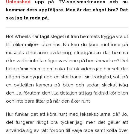
Unleashed
upp på TV-spelsmarknaden och nu
kommer dess uppföljare. Men är det något bra? Det
ska jag ta reda på.
Hot Wheels har tagit steget ut från hemmets trygga vrå ut
till olika miljöer utomhus. Nu kan du köra runt inne på
muséets dinosaurie-avdelning, i trädgården där hemma
eller varför inte ta några varv inne på bensinmacken? Det
hela påminner mig om olika TikTok-videos jag har sett där
någon har byggt upp en stor bana i sin trädgård, satt på
en pytteliten kamera på bilen och sedan skickat iväg
den. Ja, förutom den lilla detaljen att jag faktiskt kör bilen
och inte bara tittar på när den åker runt.
Hur funkar det att köra runt med leksaksbilarna då? Jo,
det fungerar riktigt bra tycker jag, men det gäller att
använda sig av rätt fordon till varje race samt kolla över