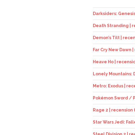
Darksiders: Genesis 
Death Stranding | r
Demon’s Tilt | recen
Far Cry New Dawn | 
Heave Ho | recensio
Lonely Mountains: D
Metro: Exodus | rece
Pokémon Sword / Po
Rage 2 | recension (
Star Wars Jedi: Fall
Steel Division 2 | r