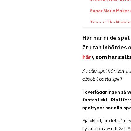
Super Mario Maker 2
Trine 4: The Nightm
Void Bastards | rece
Här har ni de spe
Wargroove | recensi
är
utan inbördes 
här
), som har satt
Av alla spel från 2019,
absolut bästa spel!
I överläggningen så va
fantastiskt. Plattfo
speltyper har alla spe
Självklart, är det så 
Lyssna på avsnitt 241. 