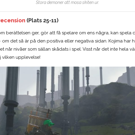
Stora demoner att mosa skiten ur.
recension
(Plats 25-11)
m berättelsen ger, gör att få spelare om ens några, kan spela 
 om det så är på den positiva eller negativa sidan. Kojima har hä
et når nivåer som sällan skådats i spel. Visst når det inte hela 
j vilken upplevelse!