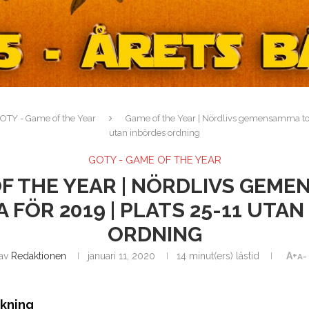
OTY - Game of the Year
Game of the Year | Nördlivs gemensamma topp
utan inbördes ordning
GOTY - GAME OF THE YEAR
F THE YEAR | NÖRDLIVS GEM
 FÖR 2019 | PLATS 25-11 UTA
ORDNING
av
Redaktionen
januari 11, 2020
14 minut(ers) lästid
A+
A-
ckning