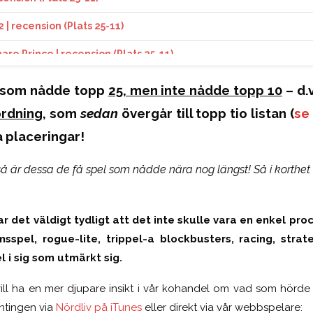
 | recension (Plats 25-11)
are Prince | recension (Plats 25-11)
nsion (Plats 25-11)
l som nådde topp
25, men inte nådde topp 10
– d.
on (Plats 25-11)
ordning
, som
sedan
övergår till topp tio listan (
se
a placeringar!
 så är dessa de få spel som nådde nära nog längst! Så i korthet
r det väldigt tydligt att det inte skulle vara en enkel proc
rmsspel, rogue-lite, trippel-a blockbusters, racing, str
l i sig som utmärkt sig.
ni vill ha en mer djupare insikt i vår kohandel om vad som hörd
Antingen via
Nördliv på iTunes
eller direkt via vår webbspelare: