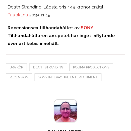
Death Stranding. Lägsta pris 449 kronor enligt
Prisjakt.nu
2019-11-19.
Recensionsex tillhandahållet av
SONY
.
Tillhandahållaren av spelet har inget inflytande
över artikelns innehåll.
BRA KÖP
DEATH STRANDING
KOJIMA PRODUCTIONS
RECENSION
SONY INTERACTIVE ENTERTAINMENT