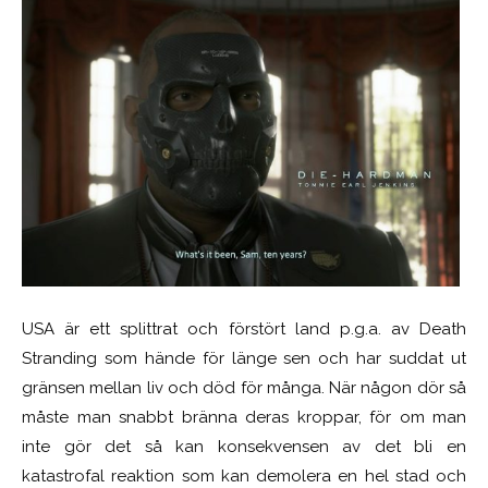
USA är ett splittrat och förstört land p.g.a. av Death
Stranding som hände för länge sen och har suddat ut
gränsen mellan liv och död för många. När någon dör så
måste man snabbt bränna deras kroppar, för om man
inte gör det så kan konsekvensen av det bli en
katastrofal reaktion som kan demolera en hel stad och