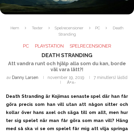
Hem
Texter
Spelrecensioner
PC
Death
Stranding
PC
PLAYSTATION
SPELRECENSIONER
DEATH STRANDING
Att vandra runt och hjälp alla som du kan, borde
väl vara lätt?!
av
Danny Larsen
november 19, 2019
7 minut(ers) lästid
A+
A-
Death Stranding är Kojimas senaste spel där han får
göra precis som han vill utan att någon sitter och
kollar över hans axel och säga till om allt, men hur
ter sig spelet när man får göra som man vill? Häng
med så ska vi se om spelet får mig att vilja springa