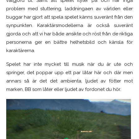
välgjord ut. Samt att spelet flyter på och har inga
problem med stuttering, laddningaen av världen eller
buggar har gjort att spela spelet känns suveränt från den
synpunkten. Karaktärsmodellerna är också suveränt
gjorda och att vi har både ansikte och röst från de riktiga
personerna ger en bättre helhetsbild och känsla för
karaktärerna.
Spelet har inte mycket till musik när du är ute och
springer, det poppar upp ett par låtar här och där men
annars så är det det ambienta, ljudet av fötter mot
marken, BB som låter eller ljudet av fordonet du hör.