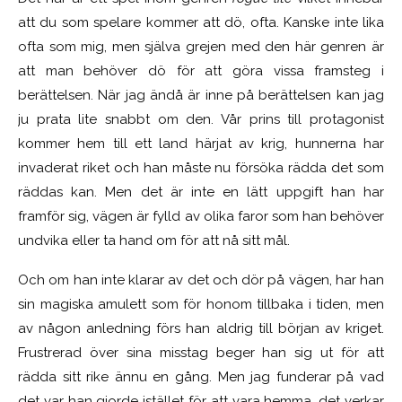
att du som spelare kommer att dö, ofta. Kanske inte lika
ofta som mig, men själva grejen med den här genren är
att man behöver dö för att göra vissa framsteg i
berättelsen. När jag ändå är inne på berättelsen kan jag
ju prata lite snabbt om den. Vår prins till protagonist
kommer hem till ett land härjat av krig, hunnerna har
invaderat riket och han måste nu försöka rädda det som
räddas kan. Men det är inte en lätt uppgift han har
framför sig, vägen är fylld av olika faror som han behöver
undvika eller ta hand om för att nå sitt mål.
Och om han inte klarar av det och dör på vägen, har han
sin magiska amulett som för honom tillbaka i tiden, men
av någon anledning förs han aldrig till början av kriget.
Frustrerad över sina misstag beger han sig ut för att
rädda sitt rike ännu en gång. Men jag funderar på vad
det var han gjorde istället för att vara hemma, det verkar