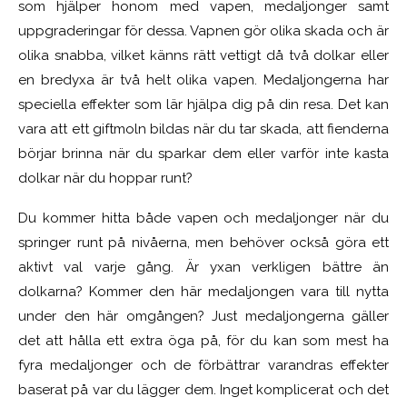
som hjälper honom med vapen, medaljonger samt
uppgraderingar för dessa. Vapnen gör olika skada och är
olika snabba, vilket känns rätt vettigt då två dolkar eller
en bredyxa är två helt olika vapen. Medaljongerna har
speciella effekter som lär hjälpa dig på din resa. Det kan
vara att ett giftmoln bildas när du tar skada, att fienderna
börjar brinna när du sparkar dem eller varför inte kasta
dolkar när du hoppar runt?
Du kommer hitta både vapen och medaljonger när du
springer runt på nivåerna, men behöver också göra ett
aktivt val varje gång. Är yxan verkligen bättre än
dolkarna? Kommer den här medaljongen vara till nytta
under den här omgången? Just medaljongerna gäller
det att hålla ett extra öga på, för du kan som mest ha
fyra medaljonger och de förbättrar varandras effekter
baserat på var du lägger dem. Inget komplicerat och det