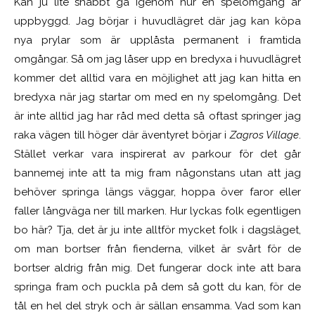
Kan ju lite snabbt gå igenom hur en spelomgång är
uppbyggd. Jag börjar i huvudlägret där jag kan köpa
nya prylar som är upplåsta permanent i framtida
omgångar. Så om jag låser upp en bredyxa i huvudlägret
kommer det alltid vara en möjlighet att jag kan hitta en
bredyxa när jag startar om med en ny spelomgång. Det
är inte alltid jag har råd med detta så oftast springer jag
raka vägen till höger där äventyret börjar i
Zagros Village
.
Stället verkar vara inspirerat av parkour för det går
bannemej inte att ta mig fram någonstans utan att jag
behöver springa längs väggar, hoppa över faror eller
faller långväga ner till marken. Hur lyckas folk egentligen
bo här? Tja, det är ju inte alltför mycket folk i dagsläget,
om man bortser från fienderna, vilket är svårt för de
bortser aldrig från mig. Det fungerar dock inte att bara
springa fram och puckla på dem så gott du kan, för de
tål en hel del stryk och är sällan ensamma. Vad som kan