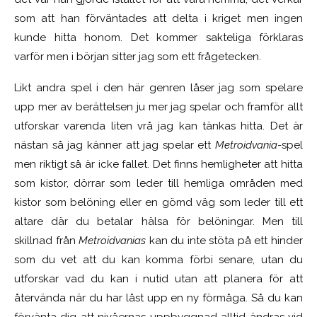
som att han förväntades att delta i kriget men ingen
kunde hitta honom. Det kommer sakteliga förklaras
varför men i början sitter jag som ett frågetecken.
Likt andra spel i den här genren låser jag som spelare
upp mer av berättelsen ju mer jag spelar och framför allt
utforskar varenda liten vrå jag kan tänkas hitta. Det är
nästan så jag känner att jag spelar ett
Metroidvania
-spel
men riktigt så är icke fallet. Det finns hemligheter att hitta
som kistor, dörrar som leder till hemliga områden med
kistor som belöning eller en gömd väg som leder till ett
altare där du betalar hälsa för belöningar. Men till
skillnad från
Metroidvanias
kan du inte stöta på ett hinder
som du vet att du kan komma förbi senare, utan du
utforskar vad du kan i nutid utan att planera för att
återvända när du har låst upp en ny förmåga. Så du kan