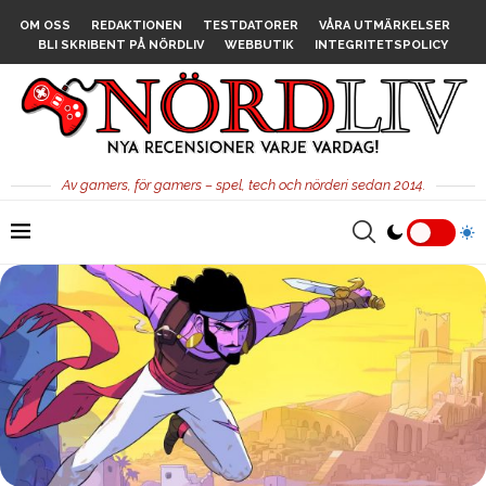
OM OSS
REDAKTIONEN
TESTDATORER
VÅRA UTMÄRKELSER
BLI SKRIBENT PÅ NÖRDLIV
WEBBUTIK
INTEGRITETSPOLICY
Av gamers, för gamers – spel, tech och nörderi sedan 2014.