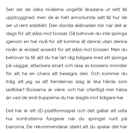
Sen ser de olika nivåerna ungefär likadana ut sett till
uppbyggnad, men de är helt annorlunda sett till hur de
ser ut rent estetiskt. Den största skillnaden blir när det är
dags för att slåss mot bossar. Då behöver du inte springa
igenom en hel nivå för att komma åt denne utan denna
nivån är endast avsedd för att slåss mot bossen. Men du
behöver ta till allt du har lärt dig tidigare med att springa
på väggar, attackera smart och läsa av bossens mönster
för att ha en chans att besegra den. Och kommer du
ihåg att jag sa att fiendernas slag är lika hårda som
lastbilar? Bossarna är värre, och har ofantligt mer hälsa
än vad de små trupperna du har slagits mot tidigare har.
Det här är ett 2D-plattformsspel och det gäller att veta
hur kontrollerna fungerar när du springer runt på
banorna. De rekommenderar starkt att du spelar det här