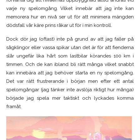
förvänta dig att nivåernas uppbyggnad alltid ändras vid
varje ny spelomgång. Vilket innebär att jag inte kan
memorera hur en nivå ser ut för att minimera mängden
dödsfall vår käre prins råkar ut för i min kontroll.
Dock dör jag (oftast) inte på grund av att jag faller på
sågklingor eller vassa spikar utan det är för att fienderna
slår ungefär lika hårt som lastbilar körandes 100 km i
timmen. Och de kan ibland bli rätt många vilket snabbt
kan innebära att jag behöver starta en ny spelomgång.
Det var rätt frustrerande i början men efter ett antal
spelomgångar (jag tänker inte avslöja riktigt hur många)
började jag spela mer taktiskt och lyckades komma
framåt.