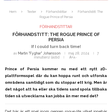
Hem
Texter
Förhandstittar
Förhandstitt: The
Rogue Prince of Persia
FÖRHANDSTITTAR
FÖRHANDSTITT: THE ROGUE PRINCE OF
PERSIA
If I could turn back time!
av
Martin "Fyghar" Johansson
maj 28, 2024
7
minut(ers) lästid
A+
A-
Prince of Persia kommer nu med ett nytt 2D-
plattformsspel där du kan hoppa runt och utforska
områdena samtidigt som du stoppar ett krig. Men är
det något att ha eller ska tidens sand spola tillbaka
tiden så utvecklarna kan jobba än mer med det?
Det här är ett spel inom genren
rogue-lite
vilket innebär