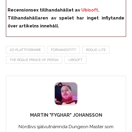
Recensionsex tillhandahållet av
Ubisoft
.
Tillhandahållaren av spelet har inget inflytande
över artikelns innehåll.
2D-PLATTFORMARE
FÖRHANDSTITT
ROGUE-LITE
THE ROGUE PRINCE OF PERSIA
UBISOFT
MARTIN "FYGHAR" JOHANSSON
Nördlivs självutnämnda Dungeon Master som