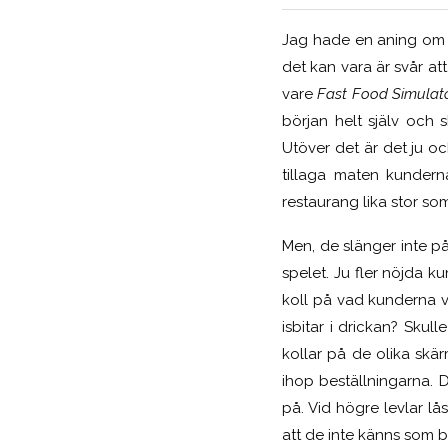
Jag hade en aning om at
det kan vara är svår att
vare
Fast Food Simulat
början helt själv och s
Utöver det är det ju ock
tillaga maten kunderna
restaurang lika stor so
Men, de slänger inte på
spelet. Ju fler nöjda ku
koll på vad kunderna vi
isbitar i drickan? Sku
kollar på de olika skär
ihop beställningarna. D
på. Vid högre levlar l
att de inte känns som be