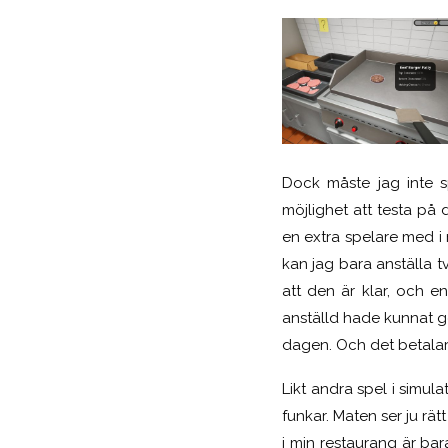
Dock måste jag inte sp
möjlighet att testa på 
en extra spelare med i
kan jag bara anställa t
att den är klar, och 
anställd hade kunnat gö
dagen. Och det betalar
Likt andra spel i simul
funkar. Maten ser ju rät
i min restaurang är ba