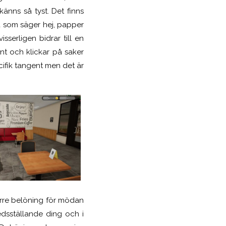
känns så tyst. Det finns
a som säger hej, papper
serligen bidrar till en
unt och klickar på saker
ifik tangent men det är
törre belöning för mödan
redsställande ding och i