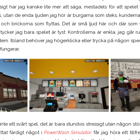
sigt har jag kanske lite mer att säga, mestadels för att spelet 
, utan de enda ljuden jag hör är burgarna som steks, kundern
och brickorna som flyttas. Det är små ljud här och där som vis
ycker jag bara spelet är tyst. Kontrollerna är enkla, jag går r
 dem. Ibland behöver jag högerklicka eller trycka på någon spec
 fungerar.
inte ett svårt spel, det är bara stundvis stressigt utan någon s
ttat färdigt något i
PowerWash Simulator
får jag höra ett tillf