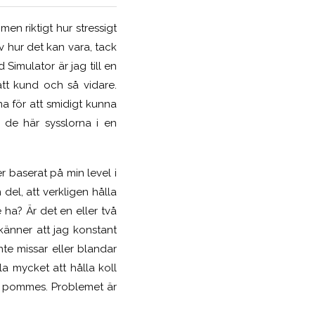
en riktigt hur stressigt
av hur det kan vara, tack
 Simulator är jag till en
rätt kund och så vidare.
mma för att smidigt kunna
a de här sysslorna i en
r baserat på min level i
 del, att verkligen hålla
 ha? Är det en eller två
känner att jag konstant
nte missar eller blandar
la mycket att hålla koll
t pommes. Problemet är