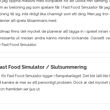
 jag öppna massvis med kortpaket för att utöka min samling. De
m av belöning jag som spelare får. I Fast Food Simulator får ja
ning till sig, inte riktigt lika charmigt som ett ding. Men jag tro
 vänner att spela tillsammans med.
dmap finns det mycket de planerar att lägga in i spelet innan d
intressanta ut medan andra känns mindre lockande. Oavsett va
 Fast Food Simulator.
 Fast Food Simulator / Slutsummering
för Fast Food Simulator ligger i flerspelarläget. Det blir lätt lite 
et kanske är mer av ett personligt problem. Dock är det mycket 
och framtiden ser ljus ut.