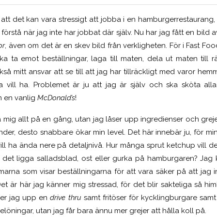
t det kan vara stressigt att jobba i en hamburgerrestaurang, m
 förstå när jag inte har jobbat där själv. Nu har jag fått en bild 
or
, även om det är en skev bild från verkligheten. För i Fast Food
ka ta emot beställningar, laga till maten, dela ut maten till 
så mitt ansvar att se till att jag har tillräckligt med varor he
 vill ha. Problemet är ju att jag är själv och ska sköta all
m en vanlig
McDonald’s
!
 mig allt på en gång, utan jag låser upp ingredienser och greje
nder, desto snabbare ökar min level. Det här innebär ju, för min
ll ha ända nere på detaljnivå. Hur många sprut ketchup vill de
lle det ligga salladsblad, ost eller gurka på hamburgaren? Jag 
marna som visar beställningarna för att vara säker på att jag i
et är här jag känner mig stressad, för det blir sakteliga så him
åser jag upp en
drive thru
samt fritöser för kycklingburgare sam
löningar, utan jag får bara ännu mer grejer att hålla koll på.