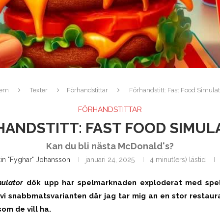
em
Texter
Förhandstittar
Förhandstitt: Fast Food Simulat
FÖRHANDSTITTAR
HANDSTITT: FAST FOOD SIMUL
Kan du bli nästa McDonald's?
tin "Fyghar" Johansson
januari 24, 2025
4 minut(ers) lästid
ulator
dök upp har spelmarknaden exploderat med spel i 
r vi snabbmatsvarianten där jag tar mig an en stor restaura
om de vill ha.