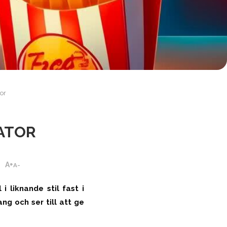
or
ATOR
A+
A-
liknande stil fast i
ng och ser till att ge