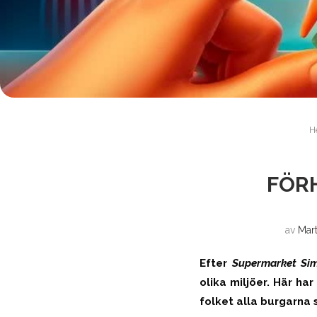
H
FÖR
av
Mar
Efter
Supermarket Sim
olika miljöer. Här ha
folket alla burgarna s