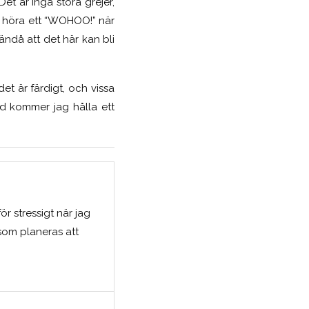
t är inga stora grejer,
g höra ett “WOHOO!” när
r ändå att det här kan bli
et är färdigt, och vissa
d kommer jag hålla ett
för stressigt när jag
som planeras att