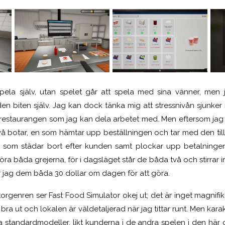
ela själv, utan spelet går att spela med sina vänner, men j
den biten själv. Jag kan dock tänka mig att stressnivån sjunker
 restaurangen som jag kan dela arbetet med. Men eftersom jag s
vå botar, en som hämtar upp beställningen och tar med den till
en som städar bort efter kunden samt plockar upp betalningen
ra båda grejerna, för i dagsläget står de båda två och stirrar in
 jag dem båda 30 dollar om dagen för att göra.
atorgenren ser Fast Food Simulator okej ut; det är inget magnifik
t bra ut och lokalen är väldetaljerad när jag tittar runt. Men k
ra standardmodeller, likt kunderna i de andra spelen i den här 