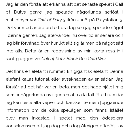
Jag är den första att erkänna att det senaste spelet i Call
of Dutys genre jag spelade någorlunda seriöst i
multiplayer var
Call of Duty 3
ifrån 2006 på Playstation 3.
Det var med andra ord ett bra tag sen jag spelade något
i denna genren. Jag återvänder nu över tio år senare och
jag blir förvånad över hur likt allt sig är men på något sätt
inte alls. Detta är en redovisning av min korta resa in i
skottgluggen via
Call of Duty: Black Ops Cold War.
Det finns en elefant i rummet. En gigantisk elefant. Denna
elefant kallas tutorial, eller avsaknaden av en sådan. Jag
förstår att det här var en beta, men det hade hjälpt mig
som är någorlunda ny i genren att i alla fall få ett rum där
jag kan testa alla vapen och kanske lite mer djupgående
information om de olika spellägen som fanns. Istället
blev man inkastad i spelet med den ödesdigra
konsekvensen att jag dog och dog återigen efterföljt av