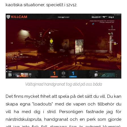
kaotiska situationer, speciellt i 12v12.
Vältajmad handgranat tog död på oss båda
Det finns mycket frihet att spela på det sätt du vill. Du kan
skapa egna ”loadouts” med de vapen och tillbehör du
vill ha med dig i strid. Personligen fastnade jag för
närstridskulspruta, handgranat och en perk som gjorde