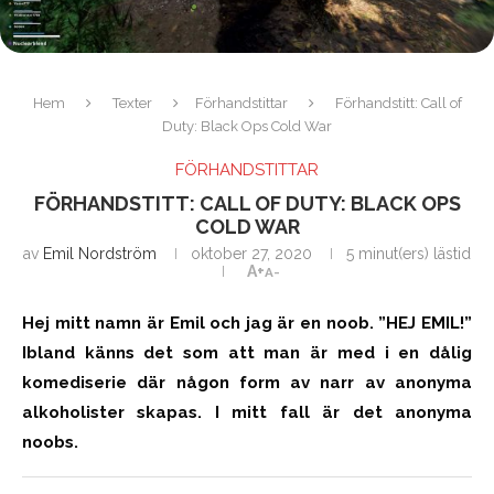
Hem
Texter
Förhandstittar
Förhandstitt: Call of
Duty: Black Ops Cold War
FÖRHANDSTITTAR
FÖRHANDSTITT: CALL OF DUTY: BLACK OPS
COLD WAR
av
Emil Nordström
oktober 27, 2020
5 minut(ers) lästid
A+
A-
Hej mitt namn är Emil och jag är en noob. ”HEJ EMIL!”
Ibland känns det som att man är med i en dålig
komediserie där någon form av narr av anonyma
alkoholister skapas. I mitt fall är det anonyma
noobs.