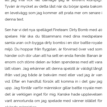
att jag inte fick fall damage (jag är extremt klumpig).
Tyvärr är mycket av detta låst när du börjar spela bakom
en levelvägg som jag kommer att prata mer om senare i
denna text.
Sen har vi det nya spelläget Fireteam: Dirty Bomb med 40
spelare. Här ska du tillsammans med dina medspelare
samla uran och bygga dirty bombs i en stor battle royale
miljö. Du hoppar från flygplan, är förvirrad över vad som
händer och dör utan att ha sett en enda fiende. Banan är
enorm och större delen av tiden spenderas med att vara
lätt vilsen. Jag erkänner att denna spelstil är väldigt långt
ifrån vad jag både är bekväm med eller vad jag är van
vid. Efter en handfull försök att komma in i det gav jag
upp. Jag förstår varför människor gillar battle royale men
det är verkligen inget för mig. Kanske hade upplevelsen
varit annorlunda om jag spelade med vänner istället för