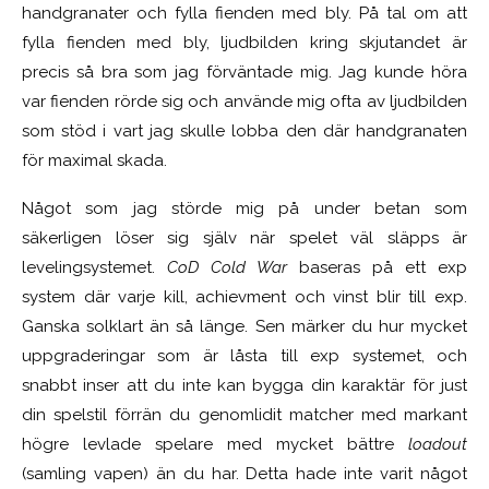
handgranater och fylla fienden med bly. På tal om att
fylla fienden med bly, ljudbilden kring skjutandet är
precis så bra som jag förväntade mig. Jag kunde höra
var fienden rörde sig och använde mig ofta av ljudbilden
som stöd i vart jag skulle lobba den där handgranaten
för maximal skada.
Något som jag störde mig på under betan som
säkerligen löser sig själv när spelet väl släpps är
levelingsystemet.
CoD Cold War
baseras på ett exp
system där varje kill, achievment och vinst blir till exp.
Ganska solklart än så länge. Sen märker du hur mycket
uppgraderingar som är låsta till exp systemet, och
snabbt inser att du inte kan bygga din karaktär för just
din spelstil förrän du genomlidit matcher med markant
högre levlade spelare med mycket bättre
loadout
(samling vapen) än du har. Detta hade inte varit något