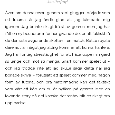
Into the fray!
Även om denna resan genom skottgluggen började som
ett trauma, är jag ändå glad att jag kämpade mig
igenom. Jag är inte riktigt frälst av genren, men jag har
fått en ny beundran inför hur givande det är att faktiskt få
de där sista avgörande skotten i en match. Battle royale
däremot är något jag aldrig kommer att kunna hantera.
Jag har för låg stresstålighet för att hålla uppe min gard
så
länge och mot
så
många. Snart kommer spelet ut –
och jag trodde inte att jag skulle säga detta när jag
började skriva – förutsatt att spelet kommer med någon
form av tutorial och bra matchmaking kan det faktiskt
vara värt ett köp om du är nyfiken på genren. Med en
lovande story på det kanske det rentav blir en riktigt bra
upplevelse.