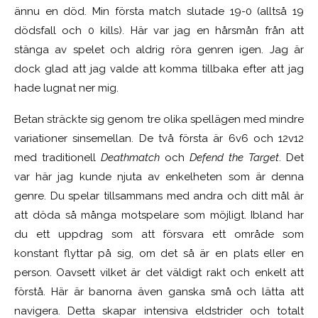
ännu en död. Min första match slutade 19-0 (alltså 19
dödsfall och 0 kills). Här var jag en hårsmån från att
stänga av spelet och aldrig röra genren igen. Jag är
dock glad att jag valde att komma tillbaka efter att jag
hade lugnat ner mig.
Betan sträckte sig genom tre olika spellägen med mindre
variationer sinsemellan. De två första är 6v6 och 12v12
med traditionell
Deathmatch
och
Defend the Target
. Det
var här jag kunde njuta av enkelheten som är denna
genre. Du spelar tillsammans med andra och ditt mål är
att döda så många motspelare som möjligt. Ibland har
du ett uppdrag som att försvara ett område som
konstant flyttar på sig, om det så är en plats eller en
person. Oavsett vilket är det väldigt rakt och enkelt att
förstå. Här är banorna även ganska små och lätta att
navigera. Detta skapar intensiva eldstrider och totalt