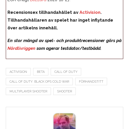
Recensionsex tillhandahållet av
Activision
.
Tillhandahållaren av spelet har inget inflytande
över artikelns innehåll.
En stor mängd av spel- och produktrecensioner görs på
Nördlivriggen
som agerar testdator/testbädd.
ACTIVISION
BETA
CALL OF DUTY
CALL OF DUTY: BLACK OPS COLD WAR
FÖRHANDSTITT
MULTIPLAYER SHOOTER
SHOOTER