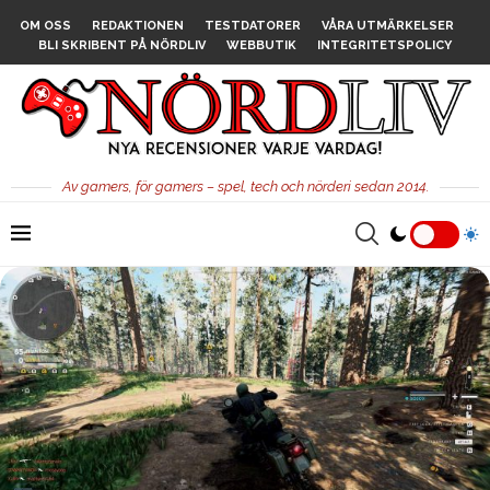
OM OSS
REDAKTIONEN
TESTDATORER
VÅRA UTMÄRKELSER
BLI SKRIBENT PÅ NÖRDLIV
WEBBUTIK
INTEGRITETSPOLICY
Av gamers, för gamers – spel, tech och nörderi sedan 2014.