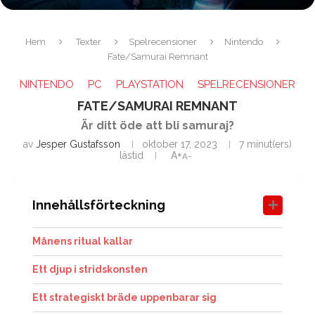
Hem
Texter
Spelrecensioner
Nintendo
Fate/Samurai Remnant
NINTENDO
PC
PLAYSTATION
SPELRECENSIONER
FATE/SAMURAI REMNANT
Är ditt öde att bli samuraj?
av
Jesper Gustafsson
oktober 17, 2023
7 minut(ers)
lästid
A+
A-
Innehållsförteckning
Månens ritual kallar
Ett djup i stridskonsten
Ett strategiskt bräde uppenbarar sig