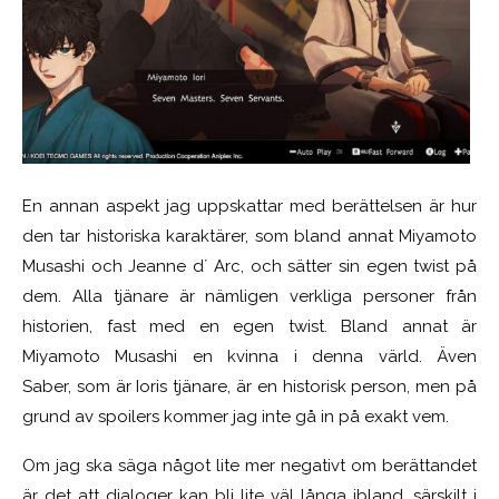
En annan aspekt jag uppskattar med berättelsen är hur
den tar historiska karaktärer
,
som bland annat Miyamoto
Musashi och Jeanne d´ Arc
,
och sätter sin
egen
twist på
dem. Alla tjänare är nämligen verkliga personer från
historien, fast med en egen twist. Bland annat är
Miyamoto Musashi en kvinna i denna värld. Även
Saber
,
som är Ioris tjänare
,
är en historisk person, men på
grund av spoilers kommer jag inte gå in på exakt vem.
Om jag ska säga något lite mer negativt om berättandet
är
det
att dialoger kan bli lite väl långa ibland, särskilt i