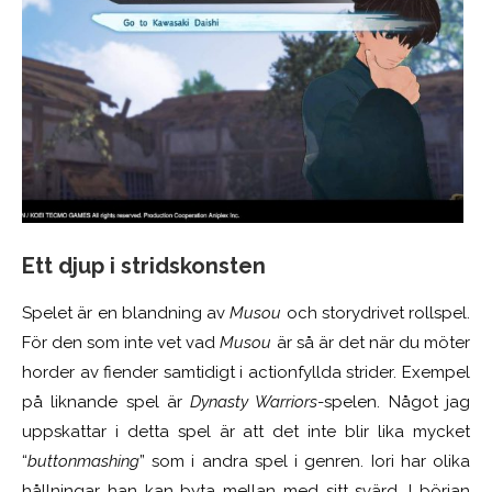
Ett djup i stridskonsten
Spelet är en blandning av
Musou
och storydrivet rollspel.
För den som inte vet vad
Musou
är så är det när du möter
horder av fiender samtidigt i actionfyllda strider
. E
xempel
på liknande spel är
Dynasty Warriors
-spelen. Något jag
uppskattar i detta spel är att det inte blir lika mycket
“
buttonmashing
” som i andra spel i genren. Iori har olika
hållningar han kan byta mellan med sitt svärd. I början