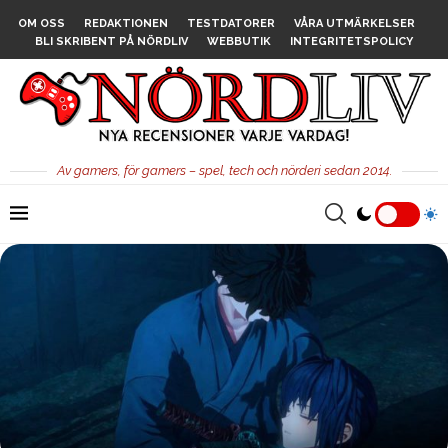
OM OSS
REDAKTIONEN
TESTDATORER
VÅRA UTMÄRKELSER
BLI SKRIBENT PÅ NÖRDLIV
WEBBUTIK
INTEGRITETSPOLICY
Av gamers, för gamers – spel, tech och nörderi sedan 2014.