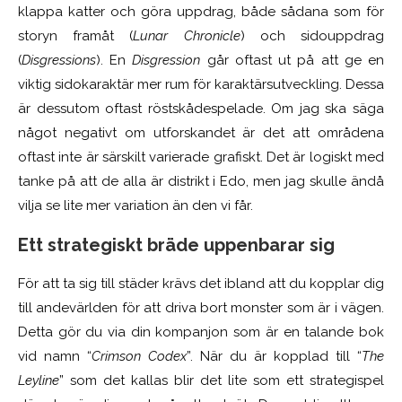
klappa katter och göra uppdrag, både sådana som för
storyn framåt (
Lunar Chronicle
) och sidouppdrag
(
Disgressions
). En
D
isgression
går oftast ut på att ge en
viktig sidokaraktär mer rum för karaktärsutveckling. Dessa
är dessutom oftast röstskådespelade. Om jag ska säga
något negativt om utforskandet är det att områdena
oftast inte är särskilt varierade grafiskt. Det är logiskt med
tanke på att de alla är distrikt i Edo, men jag skulle ändå
vilja se lite mer variation än den vi får.
Ett strategiskt bräde uppenbarar sig
För att ta sig till städer krävs det ibland att du kopplar dig
till andevärlden för att driva bort monster som är i vägen.
Detta gör du via din kompanjon som är en talande bok
vid namn “
Crimson Codex
”. När du är kopplad till “
The
Leyline
” som det kallas blir det lite som ett strategispel