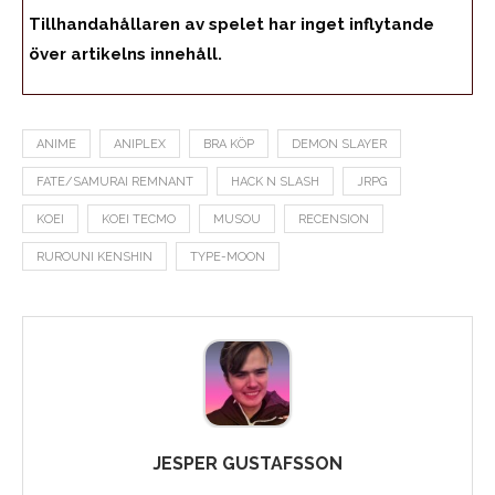
Tillhandahållaren av spelet har inget inflytande
över artikelns innehåll.
ANIME
ANIPLEX
BRA KÖP
DEMON SLAYER
FATE/SAMURAI REMNANT
HACK N SLASH
JRPG
KOEI
KOEI TECMO
MUSOU
RECENSION
RUROUNI KENSHIN
TYPE-MOON
JESPER GUSTAFSSON