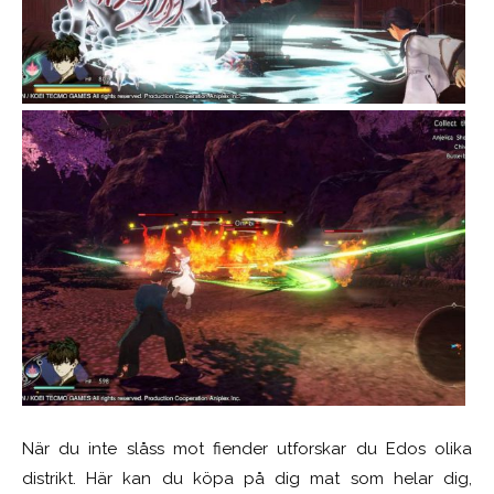
När du inte slåss mot fiender utforskar du Edos olika
distrikt. Här kan du köpa på dig mat som helar dig,