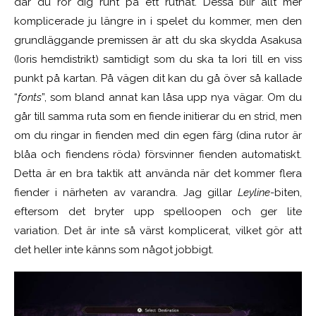
där du rör dig runt på ett rutnät. Dessa blir allt mer
komplicerade ju längre in i spelet du kommer, men den
grundläggande premissen är att du ska skydda Asakusa
(Ioris hemdistrikt) samtidigt som du ska ta Iori till en viss
punkt på kartan. På vägen dit kan du gå över så kallade
“
fonts
”, som bland annat kan låsa upp nya vägar. Om du
går till samma ruta
som
en fiende initierar du en strid, men
om du ringar in fienden med din egen färg (dina rutor är
blåa och fiendens röda) försvinner fienden automatiskt.
Detta är en bra taktik att använda när det kommer flera
fiender i närheten av varandra. Jag gillar
Leyline
-biten,
eftersom det bryter upp spelloopen och ger lite
variation. Det är inte så värst komplicerat, vilket gör att
det
heller
inte känns som något jobbigt.