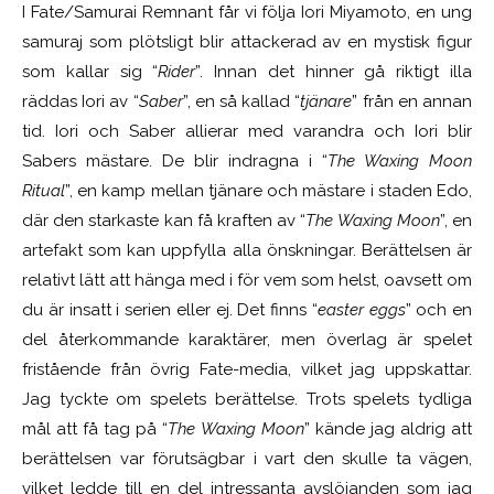
I Fate/Samurai Remnant får vi följa Iori Miyamoto, en ung
samuraj som plötsligt blir attackerad av en mystisk figur
som kallar sig “
Rider
”. Innan det hinner gå riktigt illa
räddas Iori av “
Saber
”, en så kallad “
tjänare
” från en annan
tid. Iori och Saber allierar med varandra och Iori blir
Sabers mästare.
De blir
indragna i “
The Waxing Moon
Ritual
”, en kamp mellan tjänare och mästare i staden Edo,
där den starkaste
kan få kraften av “
The Waxing Moon
”, en
artefakt som kan uppfylla alla önskningar. Berättelsen är
relativt lätt att
hänga
med i för vem som helst, oavsett om
du är insatt i serien eller ej. Det finns “
easter eggs
” och en
del återkommande karaktärer, men överlag är spelet
fristående från övrig Fate-media, vilket jag uppskattar.
Jag tyckte om spelets berättelse. Trots spelets tydliga
mål att få tag på “
The Waxing Moon
” kände jag aldrig att
berättelsen var förutsägbar i vart den skulle ta vägen,
vilket ledde till en del intressanta avslöjanden som jag