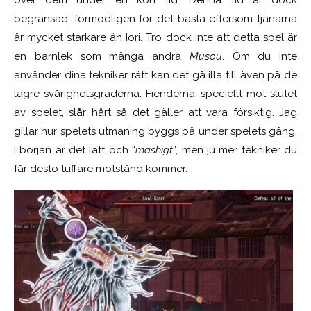
över dem under en kort tid. Denna tid är dock
begränsad, förmodligen för det bästa eftersom tjänarna
är mycket starkare än Iori. Tro dock inte att detta spel är
en barnlek som många andra
M
usou
. Om du inte
använder dina tekniker rätt kan det gå illa till även på de
lägre svårighetsgraderna. Fienderna, speciellt mot slutet
av spelet, slår hårt så det gäller att vara försiktig. Jag
gillar hur spelets utmaning byggs på under spelets gång.
I början är det lätt och “
mashigt
”, men ju mer tekniker du
får desto tuffare motstånd kommer.