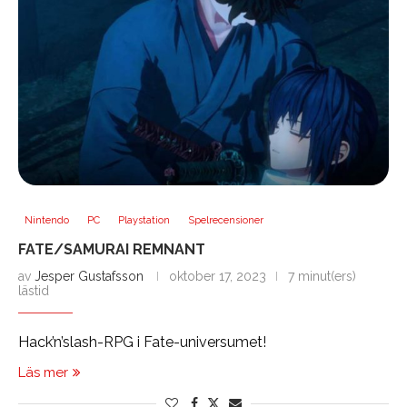
Nintendo
PC
Playstation
Spelrecensioner
FATE/SAMURAI REMNANT
av
Jesper Gustafsson
oktober 17, 2023
7 minut(ers)
lästid
Hack’n’slash-RPG i Fate-universumet!
Läs mer