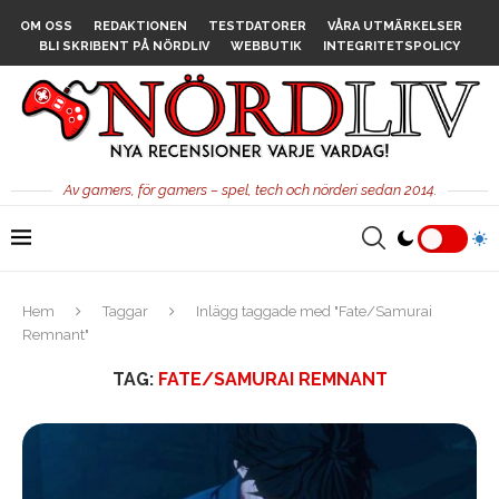
OM OSS
REDAKTIONEN
TESTDATORER
VÅRA UTMÄRKELSER
BLI SKRIBENT PÅ NÖRDLIV
WEBBUTIK
INTEGRITETSPOLICY
Av gamers, för gamers – spel, tech och nörderi sedan 2014.
Hem
Taggar
Inlägg taggade med "Fate/Samurai
Remnant"
TAG:
FATE/SAMURAI REMNANT