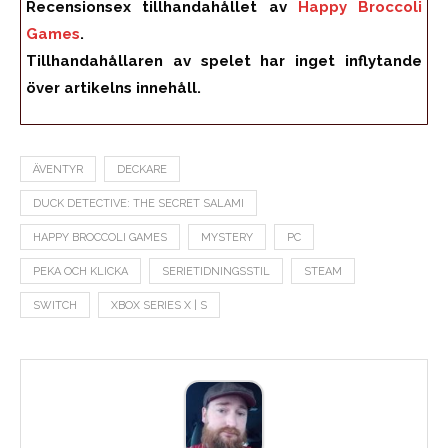
Recensionsex tillhandahållet av
Happy Broccoli
Games
.
Tillhandahållaren av spelet har inget inflytande
över artikelns innehåll.
ÄVENTYR
DECKARE
DUCK DETECTIVE: THE SECRET SALAMI
HAPPY BROCCOLI GAMES
MYSTERY
PC
PEKA OCH KLICKA
SERIETIDNINGSSTIL
STEAM
SWITCH
XBOX SERIES X | S