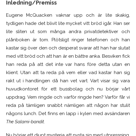
Inledning/Premiss
Eugene McQuacken vaknar upp och är lite skakig,
tydligen hade det blivit lite mycket vitt bröd igår. Han ser
lite sliten ut som många andra privatdetektiver och
plånboken är tom. Plötsligt ringer telefonen och han
kastar sig över den och desperat svarar att han har slutat
med vitt bröd och att han är en bättre anka. Besviken fick
han reda på att det inte var hans före detta utan en
klient. Utan att ta reda på vem eller vad kastar han sig
rakt ut i handlingen då han vet vart. Vart visar sig vara
huvudkontoret för ett bussbolag och nu börjar vårt
uppdrag. Vem ringde och varför ringde hen? Varför får vi
reda på tämligen snabbt nämligen att någon har stulit
någons lunch. Det finns en lapp i kylen med avsändaren
The Salami-bandit
.
Nu börjar ett djupt mysteria att nysta sig med utpressning,