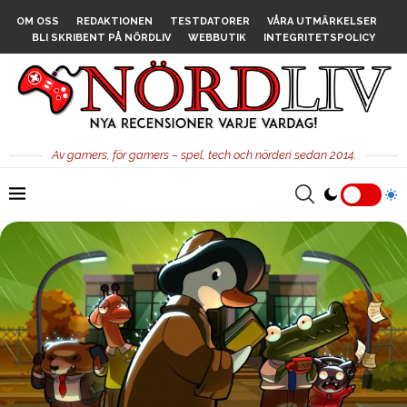
OM OSS
REDAKTIONEN
TESTDATORER
VÅRA UTMÄRKELSER
BLI SKRIBENT PÅ NÖRDLIV
WEBBUTIK
INTEGRITETSPOLICY
Av gamers, för gamers – spel, tech och nörderi sedan 2014.