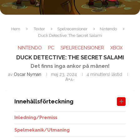
Hem
Texter
Spelrecensioner
Nintendo
Duck Detective: The Secret Salami
NINTENDO
PC
SPELRECENSIONER
XBOX
DUCK DETECTIVE: THE SECRET SALAMI
Det finns inga ankor på månen!
av
Oscar Nyman
maj 23, 2024
4 minut(ers) lästid
A+
A-
Innehållsförteckning
Inledning/Premiss
Spelmekanik/Utmaning