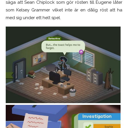
säga att Sean Chiplock som gör rösten till Eugene låter
som Kelsey Grammer vilket inte är en dålig röst att ha
med sig under ett helt spel.