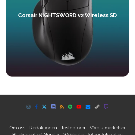
Corsair NIGHTSWORD v2 Wireless SD
Om oss
Redaktionen
Testdatorer
Våra utmärkelser
Bli skribent på Nördliv
Webbutik
Integritetspolicy