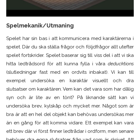
Spelmekanik/Utmaning
Spelet har sin bas i att kommunicera med karaktärerna i
spelet. Där du ska ställa frågor och följdfrågor allt utefter
spelet fortskrider. Spelet baserar sig till viss del i att vi ska
hitta ledtrådsord för att kunna fylla i våra
deducktions
(slutledningar fast med en ordvits inbakat). Vi kan till
exempel undersöka en karaktär visuellt och dra
slutsatser om karaktären. Vem kan det vara som har dålig
syn och är lite av en tönt? På liknande sätt kan vi
undersöka brev, kylskåp och mycket mer. Något som är
bra är att en hel del objekt kan behövas undersökas mer
än en gång för att komma vidare. Ett exempel kan vara
ett brev där vi först finner ledtrådar i ordform, men senare
behöver dra egna slutsatser från vad som är skrivet. Att