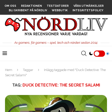
OM OSS
REDAKTIONEN
TESTDATORER
VÅRA UTMÄRKELSER
BLI SKRIBENT PÅ NÖRDLIV
WEBBUTIK
INTEGRITETSPOLICY
Av gamers, för gamers – spel, tech och nörderi sedan 2014.
Hem
Taggar
Inlägg taggade med "Duck Detective: The
Secret Salami"
TAG:
DUCK DETECTIVE: THE SECRET SALAMI