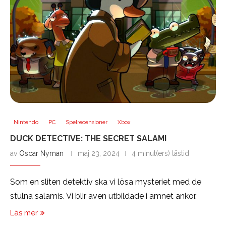
Nintendo
PC
Spelrecensioner
Xbox
DUCK DETECTIVE: THE SECRET SALAMI
av
Oscar Nyman
maj 23, 2024
4 minut(ers) lästid
Som en sliten detektiv ska vi lösa mysteriet med de
stulna salamis. Vi blir även utbildade i ämnet ankor.
Läs mer