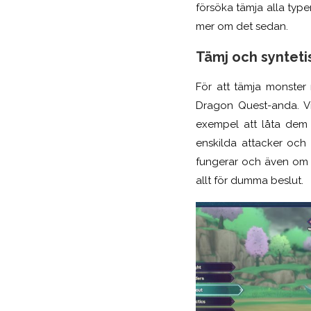
försöka tämja alla typ
mer om det sedan.
Tämj och syntetis
För att tämja monster m
Dragon Quest-anda. Vi 
exempel att låta dem 
enskilda attacker och
fungerar och även om du
all
t
för dumma beslut.