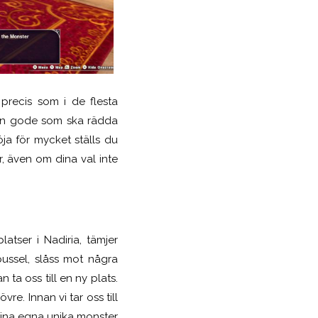
 precis som i de flesta
den gode som ska rädda
ja för mycket ställs du
ar, även om dina val inte
latser i Nadiria, tämjer
 pussel, slåss mot
några
n ta oss till en ny plats.
re. Innan vi tar oss till
r sina egna unika monster