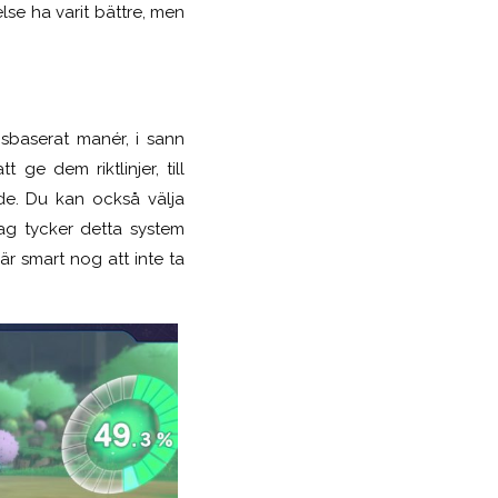
se ha varit bättre, men
ngsbaserat manér, i sann
ge dem riktlinjer, till
de. Du kan också välja
ag tycker detta system
är smart nog att inte ta