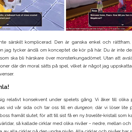
inte särskilt komplicerad. Den är ganska enkel och rättfram,
n jag tycker ändå om konceptet de kör på här. Du är inte 
 som ska bli härskare över monsterkungadömet. Utan att avslö
tioner där din moral sätts på spel, vilket är något jag uppskatt
venser.
la!
g relativt konsekvent under spelets gång. Vi åker till olika p
s vid vår sida och tar oss till en
dungeon
, där vi löser lite
oss framåt slutet, för att
till sist
få en ny
travelite
-kristall som ka
världar, så kallade cirklar med olika nivåer
–
nedre, mellan och öv
a av alla cirklar på den undre nivån. Alla cirklar och nivåer ha