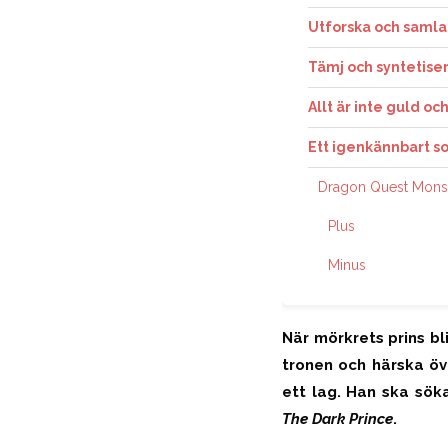
Utforska och samla
Tämj och syntetiser
Allt är inte guld o
Ett igenkännbart so
Dragon Quest Monst
Plus
Minus
När mörkrets prins bl
tronen och härska öv
ett lag.
Han ska sök
The Dark Prince
.