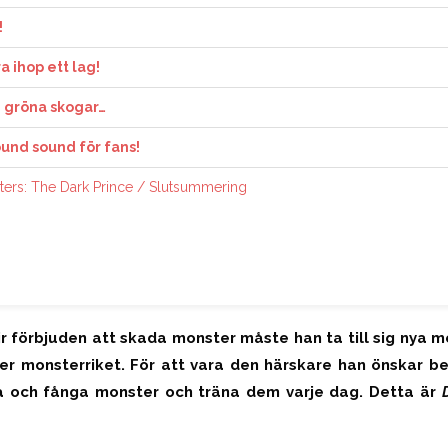
!
a ihop ett lag!
ch gröna skogar…
und sound för fans!
ers: The Dark Prince / Slutsummering
ir förbjuden att skada monster måste han ta till sig nya m
er monsterriket.
För att vara den härskare han önskar b
a och fånga monster och träna dem var
je
dag. Detta är