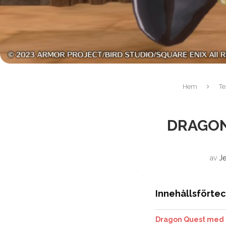
Hem
Te
DRAGON
av
J
Innehållsförte
Dragon Quest med e