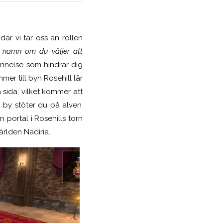
där vi tar oss an rollen
itt namn om du väljer att
nnelse som hindrar dig
er till byn Rosehill lär
n sida, vilket kommer
att
na by stöter du på alven
portal i Rosehills torn
världen Nadiria.