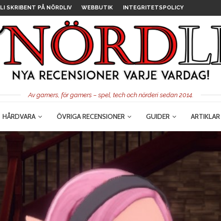
LI SKRIBENT PÅ NÖRDLIV
WEBBUTIK
INTEGRITETSPOLICY
Av gamers, för gamers – spel, tech och nörderi sedan 2014.
HÅRDVARA
ÖVRIGA RECENSIONER
GUIDER
ARTIKLAR