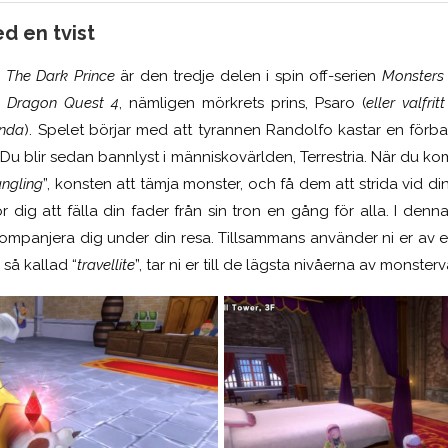
d en tvist
 The Dark Prince
är den tredje delen i spin off-serien
Monsters
i
Dragon Quest 4
, nämligen mörk
r
ets prins, Psaro (
eller valfr
nda
). Spelet börjar med
att
tyrannen Randolfo kastar en förba
 Du blir sedan bannlyst
i
människovärlden, Terrestria. När du komm
ngling
”, konsten att tämja monster
,
och få dem att strida vid di
r dig att fälla din fader från sin tron en gång för alla. I den
anjera dig under din resa. Tillsammans använder ni er av en 
så kallad “
travellite
”, tar ni er till de lägsta nivåerna av monster