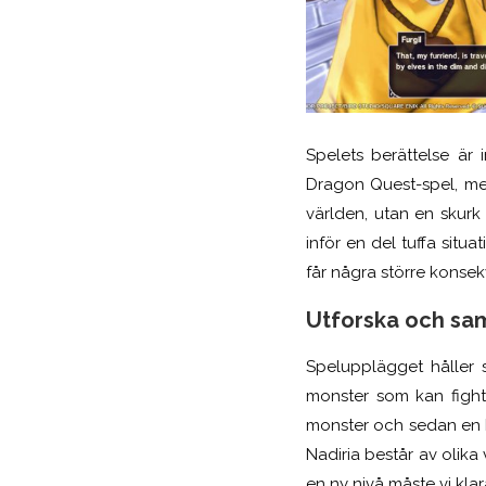
Spelets berättelse är 
Dragon Quest-spel, me
världen, utan en skurk
inför en del tuffa situa
får
några större konsek
Utforska och sam
Spelupplägget håller si
monster som kan fighta
monster och sedan en b
Nadiria består av olika 
en ny nivå måste vi klar