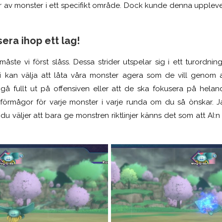
er av monster i ett specifikt område. Dock kunde denna upplevel
era ihop ett lag!
åste vi först slåss. Dessa strider utspelar sig i ett turordni
kan välja att låta våra monster agera som de vill genom att 
gå fullt ut på offensiven eller att de ska fokusera på helan
 förmågor för varje monster
i
varje runda om du så önskar. J
 väljer att bara ge monstren riktlinjer känns det som att AI:n 