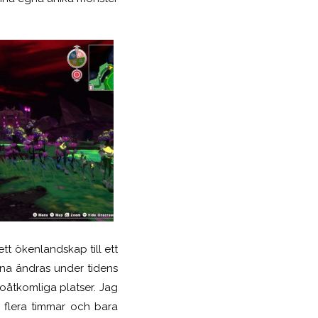
ett ökenlandskap till ett
erna ändras under tidens
re oåtkomliga platser. Jag
 i flera timmar och bara