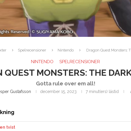
xter
Spelrecensioner
Nintendo
Dragon Quest Monsters: T
NINTENDO
SPELRECENSIONER
 QUEST MONSTERS: THE DARK
Gotta rule over em all!
esper Gustafsson
december 15, 2023
7 minut(ers) lästid
ckning
n tvist