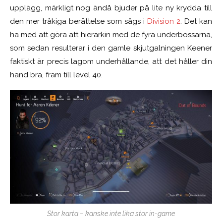
upplägg, märkligt nog ändå bjuder på lite ny krydda till
den mer tråkiga berättelse som sågs i
Division 2
. Det kan
ha med att göra att hierarkin med de fyra underbossarna,
som sedan resulterar i den gamle skjutgalningen Keener
faktiskt är precis lagom underhållande, att det håller din
hand bra, fram till level 40.
Stor karta – kanske inte lika stor in-game