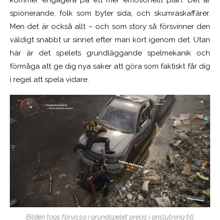
spionerande, folk som byter sida, och skumraskaffärer.
Men det är också allt – och som story så försvinner den
väldigt snabbt ur sinnet efter man kört igenom det. Utan
här är det spelets grundläggande spelmek
anik och
förmåga att ge dig nya saker att göra som faktiskt får dig
i regel att spela vidare.
Bilden togs förvisso i grundspelet precis i anslutning till