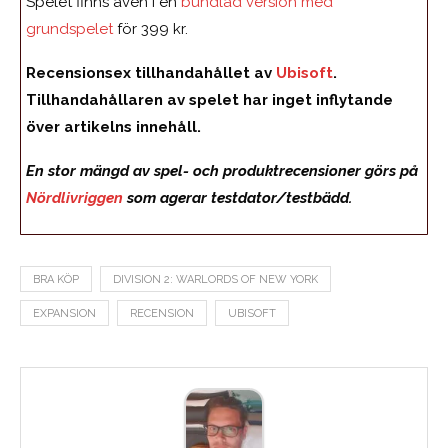
Spelet finns även i en
bundlad version med
grundspelet
för 399 kr.
Recensionsex tillhandahållet av
Ubisoft
.
Tillhandahållaren av spelet har inget inflytande
över artikelns innehåll.
En stor mängd av spel- och produktrecensioner görs på
Nördlivriggen
som agerar testdator/testbädd.
BRA KÖP
DIVISION 2: WARLORDS OF NEW YORK
EXPANSION
RECENSION
UBISOFT