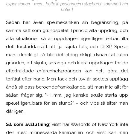
expansionen – men…. kolla in poseringen i stackaren som mött hin
håle! :)
Sedan har även spelmekaniken sin begränsning, på
samma sätt som grundspelet. I princip alla uppdrag, och
alla situationer, så är uppdragen egentligen enbart illa
dolt förklädda sätt att… ja skjuta folk, och få XP. Spelar
man tillräckligt så blir det aldrig riktigt dynamiskt, utan
grunden, att skjuta, spränga och klara uppdragen för de
eftertraktade erfarenhetspoängen kan helt göra det
torftigt efter hand. Men tack och lov är spelets upplägg
ändå så pass beroendeframkallande, att man inte allt för
sällan frågar sig, ”- Hmm, jag kanske skulle starta upp
spelet igen…bara för en stund?” – och vips så sitter man
där igen.
Så som avslutning
; visst har Warlords of New York inte
den mest minnesvärda kampanjen, och visst kan man