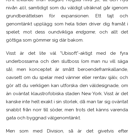
nivån 40), samtidigt som du väldigt uträknat går igenom
grundberättelsen för expansionen. Ett tajt och
genomtänkt upplägg som hela tiden driver dig framåt i
spelet; mot dess oundvikliga
endgame
, och allt det
göttiga som gömmer sig där bakom.
Visst är det lite väl ”Ubisoft”-aktigt med de fyra
underbossarna och den slutboss (om man nu vill säga
så), men konceptet är smått beroendeframkallande,
oavsett om du spelar med vänner eller rentav själv, och
gör att du verkligen kan utforska den väldesignade, om
än oväntat klaustrofobiska staden New York. Visst är det
kanske inte helt exakt i sin storlek, då man tar sig oväntat
snabbt från norr till söder, men trots det känns varenda
gata och byggnad välgenomtänkt.
Men som med Division, så är det givetvis efter