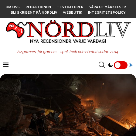
OM OSS
REDAKTIONEN
TESTDATORER
VÅRA UTMÄRKELSER
BLI SKRIBENT PÅ NÖRDLIV
WEBBUTIK
INTEGRITETSPOLICY
Av gamers, för gamers – spel, tech och nörderi sedan 2014.