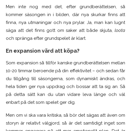
Men inte nog med det, efter grundberättelsen, så
kommer säsongen in i bilden, där nya skurkar finns att
finna, nya utmaningar och nya prylar. Ja, man kan lugnt
säga att det finns gott om saker att både skjuta,
loota
och spränga efter grundspelet är klart.
En expansion värd att köpa?
Som expansion så tillför kanske grundberättelsen mellan
10-20 timmar beroende på din effektivitet – och sedan får
du tillgång till säsongerna, som dynamiskt ändras, och
hela tiden ger nya uppdrag och bossar att ta sig an. Så
på detta sätt kan du utan vidare leva länge och väl
enbart på det som spelet ger dig.
Men om vi ska vara kritiska, så bör det sägas att även om
storyn är relativt välgjord, så är det samtidigt inget som
kommer engagera på ett mer emotionellt plan. Det är