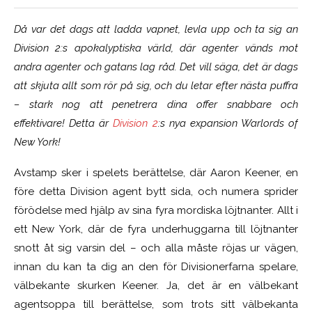
Då var det dags att ladda vapnet, levla upp och ta sig an
Division 2:s apokalyptiska värld, där agenter vänds mot
andra agenter och gatans lag råd. Det vill säga, det är dags
att skjuta allt som rör på sig, och du letar efter nästa puffra
– stark nog att penetrera dina offer snabbare och
effektivare! Detta är
Division 2
:s nya expansion Warlords of
New York!
Avstamp sker i spelets berättelse, där Aaron Keener, en
före detta Division agent bytt sida, och numera sprider
förödelse med hjälp av sina fyra mordiska löjtnanter. Allt i
ett New York, där de fyra underhuggarna till löjtnanter
snott åt sig varsin del – och alla måste röjas ur vägen,
innan du kan ta dig an den för Divisionerfarna spelare,
välbekante skurken Keener. Ja, det är en välbekant
agentsoppa till berättelse, som trots sitt välbekanta