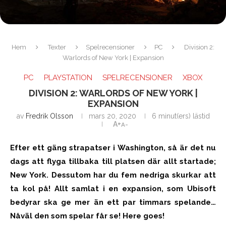
Hem
Texter
Spelrecensioner
PC
Division 2:
Warlords of New York | Expansion
PC
PLAYSTATION
SPELRECENSIONER
XBOX
DIVISION 2: WARLORDS OF NEW YORK |
EXPANSION
av
Fredrik Olsson
mars 20, 2020
6 minut(ers) lästid
A+
A-
Efter ett gäng strapatser i Washington, så är det nu
dags att flyga tillbaka till platsen där allt startade;
New York. Dessutom har du fem nedriga skurkar att
ta kol på! Allt samlat i en expansion, som Ubisoft
bedyrar ska ge mer än ett par timmars spelande…
Nåväl den som spelar får se! Here goes!