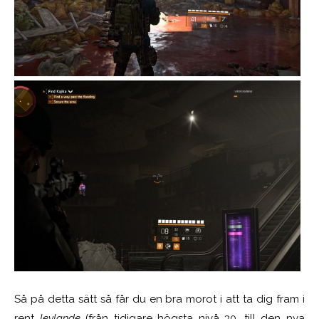
Så på detta sätt så får du en bra morot i att ta dig fram i
rent
levlande
(från tidigare högsta nivå 30, till den nya