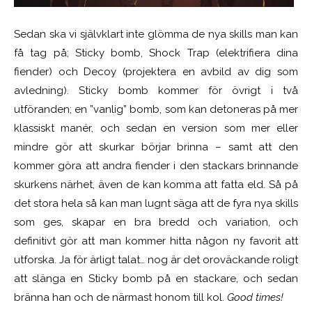
Sedan ska vi självklart inte glömma de nya skills man kan
få tag på; Sticky bomb, Shock Trap (elektrifiera dina
fiender) och Decoy (projektera en avbild av dig som
avledning).
Sticky bomb kommer för övrigt i två
utföranden; en ”vanlig” bomb, som kan detoneras på mer
klassiskt manér, och sedan en version som mer eller
mindre gör att skurkar börjar brinna – samt att den
kommer göra att andra fiender i den stackars brinnande
skurkens närhet, även de kan komma att fatta eld. Så på
det stora hela så kan man lugnt säga att de fyra nya skills
som ges, skapar en bra bredd och variation, och
definitivt gör att man kommer hitta någon ny favorit att
utforska. Ja för ärligt talat… nog är det oroväckande roligt
att slänga en Sticky bomb på en stackare, och sedan
bränna han och de närmast honom till kol.
Good times!