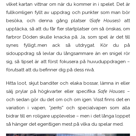
vilket kartan vittnar om när du kommer in i spelet. Det är
fullkomligen fyllt av uppdrag och punkter som man bör
besöka, och denna gång platser (
Safe Houses
) att
upptäcka, så att du får fler startplatser om så önskas, om
farbror Döden skulle knacka på. Ja, som spel är det till
synes fylligt…men ack så utdrygat. Kör du på
sidouppdrag så levlar du långsammare än en snigel rör
sig, så tipset är att först fokusera på huvuduppdragen –
förutsatt att du befinner dig på dess nivå.
Hitta loot, skjut banditer och elaka bossar, lämna in eller
sälj prylar på högkvarter eller specifika
Safe Houses
–
och sedan gör du det om och om igen. Visst finns det en
variation i vapen, ”
perks
” och specialvapen som alla
bidrar till en roligare upplevelse – men i det långa loppet
så hänger det egentligen mest på vilka du spelar med.