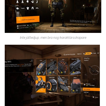
Inte jättedjup, men bra nog karaktärsskapare