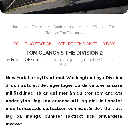
Hem
Texter
Spelrecensioner
PC
Tom
Clancy’s The Division 2
PC
PLAYSTATION
SPELRECENSIONER
XBOX
TOM CLANCY’S THE DIVISION 2
av
Fredrik Olsson
mars 21, 2019
5 minut(ers) lästid
A+
A-
New York har bytts ut mot Washington i nya Division
2, och trots att det egentligen borde vara en smärre
miljöskillnad, så är det mer än du tror som ändrats
under ytan. Jag kan erkänna att jag gick in i spelet
med förhastade slutsatser, och nu står det klart att
jag på många punkter faktiskt fick omvärdera
mycket…