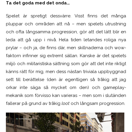
Ta det goda med det onda…
Spelet är spretigt dessvärre. Visst finns det många
pluppar och områden att nå – men spelets utrustning
och ofta långsamma progression, gör att det lätt blir en
leda att gå upp i nivå. Hela tiden letandes roliga nya
prylar – och ja, de finns där, men skillnaderna och wow-
faktorn infinner sig extremt sällan. Kanske är det spelets
miljö och militaristiska sättning som gör att det inte riktigt
känns rätt för mig, men dess nästan triviala uppbyggnad
sett till berättelse (den är egentligen så tråkig att jag
orkar inte säga så mycket om den) och gameplay-
mekanik som förvisso kan varieras – men som i slutänden
fallerar på grund av tråkig
loot
och långsam progression.