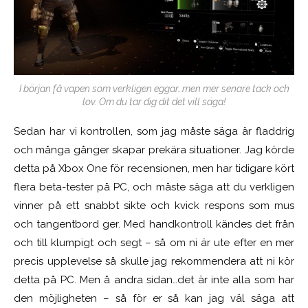
I början få vapen som verkligen eggar…men mer senare tack och
lov. Om du tar dig dit det vill säga!
Sedan har vi kontrollen, som jag måste säga är fladdrig
och många gånger skapar prekära situationer. Jag körde
detta på Xbox One för recensionen, men har tidigare kört
flera beta-tester på PC, och måste säga att du verkligen
vinner på ett snabbt sikte och kvick respons som mus
och tangentbord ger. Med handkontroll kändes det från
och till klumpigt och segt – så om ni är ute efter en mer
precis upplevelse så skulle jag rekommendera att ni kör
detta på PC. Men å andra sidan…det är inte alla som har
den möjligheten – så för er så kan jag väl säga att