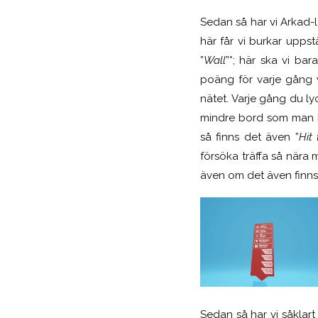
Sedan så har vi Arkad-lä
här får vi burkar upps
”
Wall
”*; här ska vi ba
poäng för varje gång v
nätet. Varje gång du l
mindre bord som man ka
så finns det även ”
Hit 
försöka träffa så nära 
även om det även finns 
Sedan så har vi såklart 