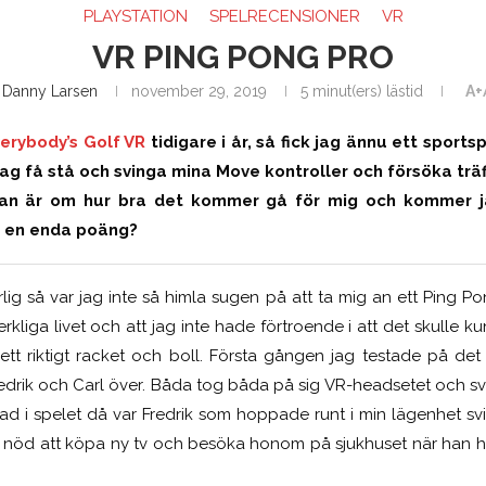
PLAYSTATION
SPELRECENSIONER
VR
VR PING PONG PRO
v
Danny Larsen
november 29, 2019
5 minut(ers) lästid
A+
erybody’s Golf VR
tidigare i år, så fick jag ännu ett sport
ag få stå och svinga mina Move kontroller och försöka träffa
an är om hur bra det kommer gå för mig och kommer j
få en enda poäng?
lig så var jag inte så himla sugen på att ta mig an ett Ping Pon
verkliga livet och att jag inte hade förtroende i att det skulle
tt riktigt racket och boll. Första gången jag testade på de
edrik och Carl över. Båda tog båda på sig VR-headsetet och svi
ad i spelet då var Fredrik som hoppade runt i min lägenhet svin
a nöd att köpa ny tv och besöka honom på sjukhuset när han höll