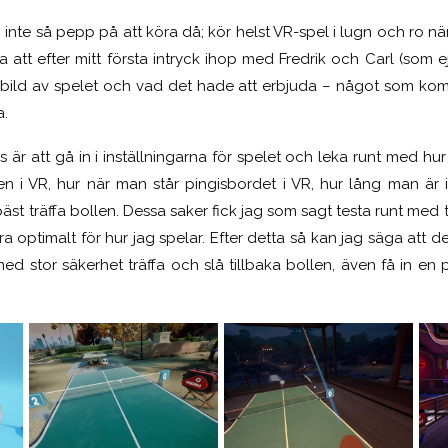
 inte så pepp på att köra då; kör helst VR-spel i lugn och ro nä
att efter mitt första intryck ihop med Fredrik och Carl (som ej v
e bild av spelet och vad det hade att erbjuda – något som kom 
a.
r att gå in i inställningarna för spelet och leka runt med hur
en i VR, hur när man står pingisbordet i VR, hur lång man är i
bäst träffa bollen. Dessa saker fick jag som sagt testa runt med t
ra optimalt för hur jag spelar. Efter detta så kan jag säga att d
ed stor säkerhet träffa och slå tillbaka bollen, även få in en 