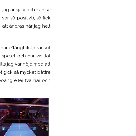
r jag är själv och kan se
ar så positivt), så fick
att ändras när jag helt
 nära/långt ifrån racket
 spelet och hur vinklat
ills jag var nöjd med att
et gick så mycket bättre
poäng eller två här och