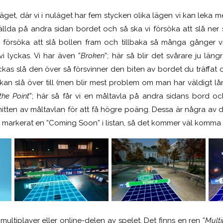
get, där vi i nuläget har fem stycken olika lägen vi kan leka med
tällda på andra sidan bordet och så ska vi försöka att slå ner 
ra försöka att slå bollen fram och tillbaka så många gånger 
i lyckas. Vi har även ”
Broken
”; här så blir det svårare ju län
yckas slå den över så försvinner den biten av bordet du träffat
n slå över till (men blir mest problem om man har väldigt lå
the Point
”; här så får vi en måltavla på andra sidans bord och
mitten av måltavlan för att få högre poäng. Dessa är några av d
markerat en ”Coming Soon” i listan, så det kommer väl komma fl
multiplayer eller online-delen av spelet. Det finns en ren ”
Multi