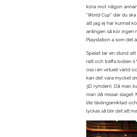
köra mot någon annan 
”
World Cup
” där du sk
att jag ej har kunnat 
antingen så kör ingen 
Playstation 4 som det ä
Spelet tar en stund att
rätt och träffa bollen (
oss i en virtuell värl
kan det vara mycket sm
3D rymden). Då man bar
man då missar slaget. M
lite tävlingsinriktad och
lyckas så blir det att 