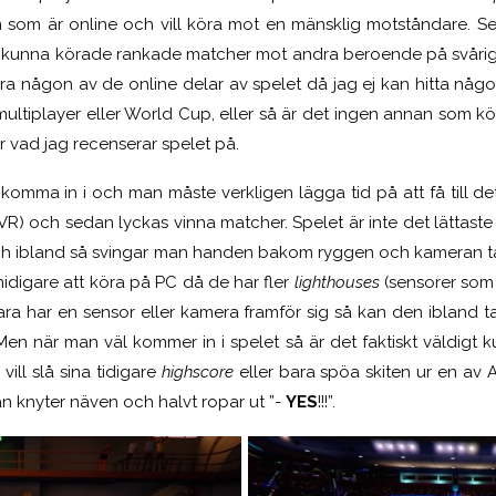
som är online och vill köra mot en mänsklig motståndare. Se
a kunna körade rankade matcher mot andra beroende på svårig
köra någon av de online delar av spelet då jag ej kan hitta någ
multiplayer eller World Cup, eller så är det ingen annan som 
r vad jag recenserar spelet på.
 komma in i och man måste verkligen lägga tid på att få till d
i VR) och sedan lyckas vinna matcher. Spelet är inte det lättaste
d och ibland så svingar man handen bakom ryggen och kameran t
idigare att köra på PC då de har fler
lighthouses
(sensorer som s
a har en sensor eller kamera framför sig så kan den ibland 
en när man väl kommer in i spelet så är det faktiskt väldigt k
 vill slå sina tidigare
highscore
eller bara spöa skiten ur en av 
man knyter näven och halvt ropar ut ”-
YES
!!!”.