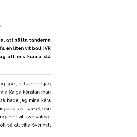
A-
spel att sätta tänderna
 en liten vit boll i VR
ag att ens kunna slå
g spel, dels för att jag
 kunna fånga känslan man
t så hade jag mina kära
ngade lös i spelet, den
gande vilt (var väldigt
 på att trilla över mitt