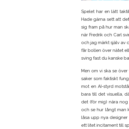
Spelet har en lätt takti
Hade gärna sett att det
sig fram på hur man sk
när Fredrik och Carl sv
och jag märkt själv av 
får bollen över nätet el
sving fast du kanske ba
Men om vi ska se över v
saker som faktiskt funge
mot en AI-styrd motstå
bara till det visuella
det (för mig) nära no
och se hur långt man k
låsa upp nya designer 
ett litet incitament till s