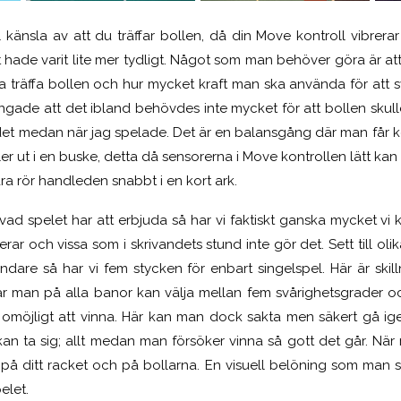
l känsla av att du träffar bollen, då din Move kontroll vibrerar 
 hade varit lite mer tydligt. Något som man behöver göra är at
a träffa bollen och hur mycket kraft man ska använda för att s
ingade att det ibland behövdes inte mycket för att bollen skull
det medan när jag spelade. Det är en balansgång där man får kö
ler ut i en buske, detta då sensorerna i Move kontrollen lätt ka
ra rör handleden snabbt i en kort ark.
ad spelet har att erbjuda så har vi faktiskt ganska mycket vi 
rar och vissa som i skrivandets stund inte gör det. Sett till ol
ndare så har vi fem stycken för enbart singelspel. Här är ski
, där man på alla banor kan välja mellan fem svårighetsgrader 
g omöjligt att vinna. Här kan man dock sakta men säkert gå i
an ta sig; allt medan man försöker vinna så gott det går. Nä
på ditt racket och på bollarna. En visuell belöning som man ser
pelet.