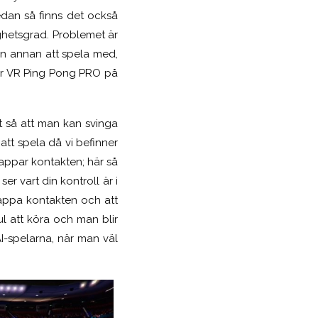
dan så finns det också
hetsgrad. Problemet är
on annan att spela med,
kör VR Ping Pong PRO på
et så att man kan svinga
 att spela då vi befinner
appar kontakten; här så
er vart din kontroll är i
tappa kontakten och att
ul att köra och man blir
AI-spelarna, när man väl