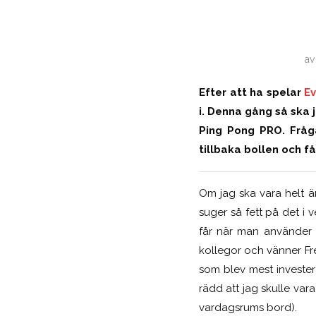
a
Efter att ha spelar
Ev
i. Denna gång så ska j
Ping Pong PRO. Fråg
tillbaka bollen och 
Om jag ska vara helt är
suger så fett på det i 
får när man använder e
kollegor och vänner Fr
som blev mest invester
rädd att jag skulle var
vardagsrums bord).