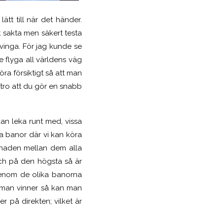
lätt till när det händer.
t sakta men säkert testa
vinga. För jag kunde se
e flyga all världens väg
ra försiktigt så att man
n tro att du gör en snabb
kan leka runt med, vissa
ika banor där vi kan köra
llnaden mellan dem alla
och på den högsta så är
genom de olika banorna
r man vinner så kan man
 på direkten; vilket är