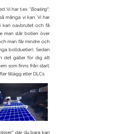
. Vi har t.ex. ”
Bowling
”;
så många vi kan. Vi har
vi kan oavbrutet och få
gre man slår bollen över
 och man får mindre och
nga bolldueller). Sedan
 det gäller för dig att
em som finns från start;
er tillägg eller DLCs.
player
” där du bara kan