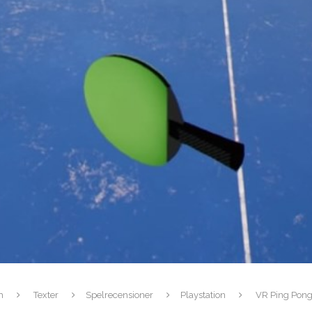
m
Texter
Spelrecensioner
Playstation
VR Ping Pong