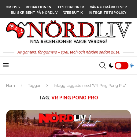
OM OSS
REDAKTIONEN
TESTDATORER
VÅRA UTMÄRKELSER
BLI SKRIBENT PÅ NÖRDLIV
WEBBUTIK
INTEGRITETSPOLICY
Av gamers, för gamers – spel, tech och nörderi sedan 2014.
Hem
Taggar
Inlägg taggade med "VR Ping Pong Pro"
TAG:
VR PING PONG PRO