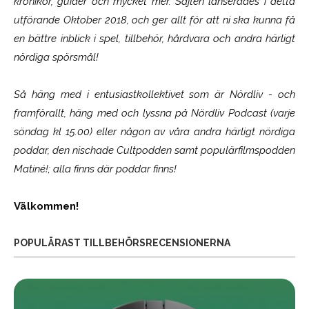
krönikor, guider och mycket mer. Sajten lanserades i detta
utförande Oktober 2018, och ger allt för att ni ska kunna få
en bättre inblick i spel, tillbehör, hårdvara och andra härligt
nördiga spörsmål!
Så häng med i entusiastkollektivet som är
Nördliv
- och
framförallt, häng med och lyssna på Nördliv Podcast (varje
söndag kl 15.00) eller någon av våra andra härligt nördiga
poddar, den nischade Cultpodden samt populärfilmspodden
Matiné!; alla finns där poddar finns!
Välkommen!
POPULÄRAST TILLBEHÖRSRECENSIONERNA