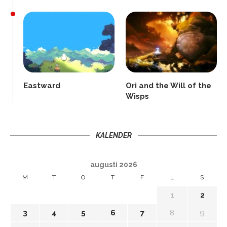
Eastward
Ori and the Will of the
Wisps
KALENDER
augusti 2026
M
T
O
T
F
L
S
1
2
3
4
5
6
7
8
9