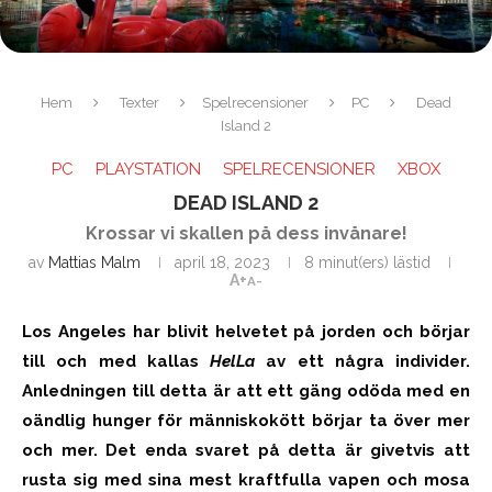
Hem
Texter
Spelrecensioner
PC
Dead
Island 2
PC
PLAYSTATION
SPELRECENSIONER
XBOX
DEAD ISLAND 2
Krossar vi skallen på dess invånare!
av
Mattias Malm
april 18, 2023
8 minut(ers) lästid
A+
A-
Los Angeles har blivit helvetet på jorden och börjar
till och med kallas
HelLa
av ett några individer.
Anledningen till detta är att ett gäng odöda med en
oändlig hunger för människokött börjar ta över mer
och mer. Det enda svaret på detta är givetvis att
rusta sig med sina mest kraftfulla vapen och mosa