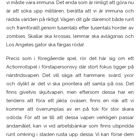
vi måste vara immuna. Det enda som är rimligt att göra nu
är att söka upp militären, berätta att vi är immuna och
rädda världen på riktigt. Vägen dit går däremot både runt
och framförallt
genom
tusentals efter tusentals horder av
zombies. Skallar ska krossas, lemmar ska avlägsnas och
Los Angeles gator ska färgas röda!
Precis som i föregående spel, rör det här sig om ett
Actionrollspel i förstapersonsvy där stort fokus ligger på
närstridsvapen. Det vill säga att hammare, svärd, yxor
och dylikt är det vi ska prioritera att samla på oss. Det
finns givetvis skjutvapen, men eftersom dessa har en
tendens att föra ett jäkla oväsen, finns en risk att vi
kommer att överrumplas av en på tok för stor skara
odöda. För att se till att dessa vapen verkligen passar
ändamålet, kan vi vid arbetsbänkar som finns utspridda
runt omkring i staden rusta upp dessa. Vi kan förse dem