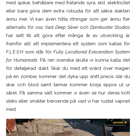
med spikar, behållare med frätande syra, eld, elektricitet
eller bara göra dem extra robusta för att säkra slakten
ännu mer. Vi kan även hitta ritningar som ger ännu fler
alternativ för oss. Vad
Deep Silver
och
Dambuster Studios
har sett till att göra efter många år av utveckling är
framför allt att implementera ett system som kallas för
F.L.E.S.H
som står för
Fully Locational Evisceration System
for Humanoids.
På ren svenska skulle vi kunna kalla det
för detaljerad slakt. Skär du med ett svärd över magen
på en zombie, kommer det dyka upp snitt precis där du
skar och blod samt tarmar kommer börja sippra ut ur
såret. På samma sätt kommer vi även se hur deras kött
steks eller smälter beroende på vad vi har rustat vapnet
med.