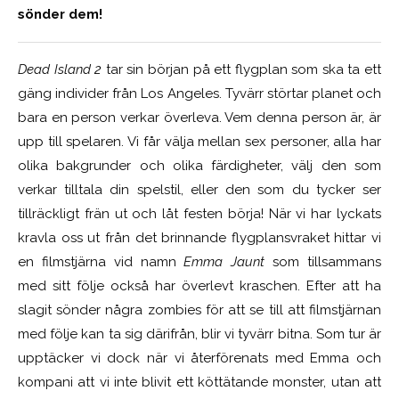
sönder dem!
Dead Island 2
tar sin början på ett flygplan som ska ta ett
gäng individer från Los Angeles. Tyvärr störtar planet och
bara en person verkar överleva. Vem denna person är, är
upp till spelaren. Vi får välja mellan sex personer, alla har
olika bakgrunder och olika färdigheter, välj den som
verkar tilltala din spelstil, eller den som du tycker ser
tillräckligt frän ut och låt festen börja! När vi har lyckats
kravla oss ut från det brinnande flygplansvraket hittar vi
en filmstjärna vid namn
Emma Jaunt
som tillsammans
med sitt följe också har överlevt kraschen. Efter att ha
slagit sönder några zombies för att se till att filmstjärnan
med följe kan ta sig därifrån, blir vi tyvärr bitna. Som tur är
upptäcker vi dock när vi återförenats med Emma och
kompani att vi inte blivit ett köttätande monster, utan att