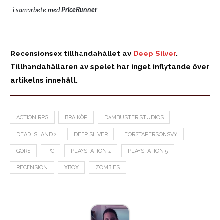
i samarbete med
PriceRunner
Recensionsex tillhandahållet av
Deep Silver
.
Tillhandahållaren av spelet har inget inflytande över
artikelns innehåll.
ACTION RPG
BRA KÖP
DAMBUSTER STUDIOS
DEAD ISLAND 2
DEEP SILVER
FÖRSTAPERSONSVY
GORE
PC
PLAYSTATION 4
PLAYSTATION 5
RECENSION
XBOX
ZOMBIES