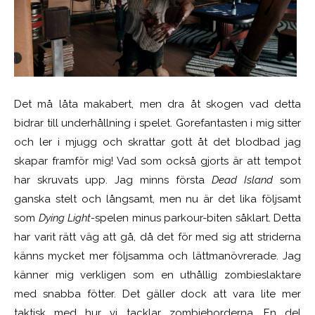
Det må låta makabert, men dra åt skogen vad detta
bidrar till underhållning i spelet. Gorefantasten i mig sitter
och ler i mjugg och skrattar gott åt det blodbad jag
skapar framför mig! Vad som också gjorts är att tempot
har skruvats upp. Jag minns första
Dead Island
som
ganska stelt och långsamt, men nu är det lika följsamt
som
Dying Light-
spelen minus parkour-biten såklart. Detta
har varit rätt väg att gå, då det för med sig att striderna
känns mycket mer följsamma och lättmanövrerade. Jag
känner mig verkligen som en uthållig zombieslaktare
med snabba fötter. Det gäller dock att vara lite mer
taktisk med hur vi tacklar zombiehorderna. En del