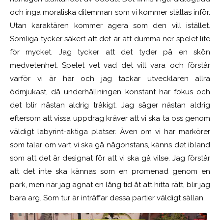
och inga moraliska dilemman som vi kommer ställas inför.
Utan karaktären kommer agera som den vill istället.
Somliga tycker säkert att det är att dumma ner spelet lite
för mycket. Jag tycker att det tyder på en skön
medvetenhet. Spelet vet vad det vill vara och förstår
varför vi är här och jag tackar utvecklaren allra
ödmjukast, då underhållningen konstant har fokus och
det blir nästan aldrig tråkigt. Jag säger nästan aldrig
eftersom att vissa uppdrag kräver att vi ska ta oss genom
väldigt labyrint-aktiga platser. Även om vi har markörer
som talar om vart vi ska gå någonstans, känns det ibland
som att det är designat för att vi ska gå vilse. Jag förstår
att det inte ska kännas som en promenad genom en
park, men när jag ägnat en lång tid åt att hitta rätt, blir jag
bara arg. Som tur är inträffar dessa partier väldigt sällan.