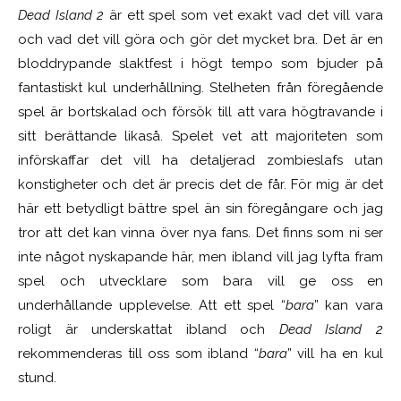
Dead Island 2
är ett spel som vet exakt vad det vill vara
och vad det vill göra och gör det mycket bra. Det är en
bloddrypande slaktfest i högt tempo som bjuder på
fantastiskt kul underhållning. Stelheten från föregående
spel är bortskalad och försök till att vara högtravande i
sitt berättande likaså. Spelet vet att majoriteten som
införskaffar det vill ha detaljerad zombieslafs utan
konstigheter och det är precis det de får. För mig är det
här ett betydligt bättre spel än sin föregångare och jag
tror att det kan vinna över nya fans. Det finns som ni ser
inte något nyskapande här, men ibland vill jag lyfta fram
spel och utvecklare som bara vill ge oss en
underhållande upplevelse. Att ett spel “
bara
” kan vara
roligt är underskattat ibland och
Dead Island 2
rekommenderas till oss som ibland “
bara
” vill ha en kul
stund.