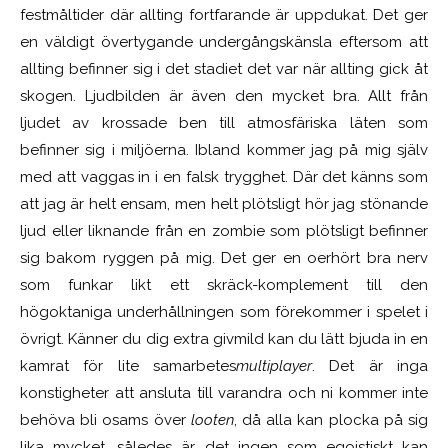
festmåltider där allting fortfarande är uppdukat. Det ger
en väldigt övertygande undergångskänsla eftersom att
allting befinner sig i det stadiet det var när allting gick åt
skogen. Ljudbilden är även den mycket bra. Allt från
ljudet av krossade ben till atmosfäriska läten som
befinner sig i miljöerna. Ibland kommer jag på mig själv
med att vaggas in i en falsk trygghet. Där det känns som
att jag är helt ensam, men helt plötsligt hör jag stönande
ljud eller liknande från en zombie som plötsligt befinner
sig bakom ryggen på mig. Det ger en oerhört bra nerv
som funkar likt ett skräck-komplement till den
högoktaniga underhållningen som förekommer i spelet i
övrigt. Känner du dig extra givmild kan du lätt bjuda in en
kamrat för lite samarbetes
multiplayer
. Det är inga
konstigheter att ansluta till varandra och ni kommer inte
behöva bli osams över
looten
, då alla kan plocka på sig
lika mycket, således är det ingen som egoistiskt kan