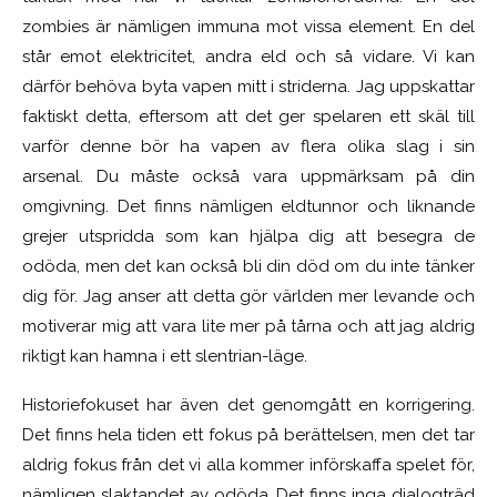
zombies är nämligen immuna mot vissa element. En del
står emot elektricitet, andra eld och så vidare. Vi kan
därför behöva byta vapen mitt i striderna. Jag uppskattar
faktiskt detta, eftersom att det ger spelaren ett skäl till
varför denne bör ha vapen av flera olika slag i sin
arsenal. Du måste också vara uppmärksam på din
omgivning. Det finns nämligen eldtunnor och liknande
grejer utspridda som kan hjälpa dig att besegra de
odöda, men det kan också bli din död om du inte tänker
dig för. Jag anser att detta gör världen mer levande och
motiverar mig att vara lite mer på tårna och att jag aldrig
riktigt kan hamna i ett slentrian-läge.
Historiefokuset har även det genomgått en korrigering.
Det finns hela tiden ett fokus på berättelsen, men det tar
aldrig fokus från det vi alla kommer införskaffa spelet för,
nämligen slaktandet av odöda. Det finns inga dialogträd