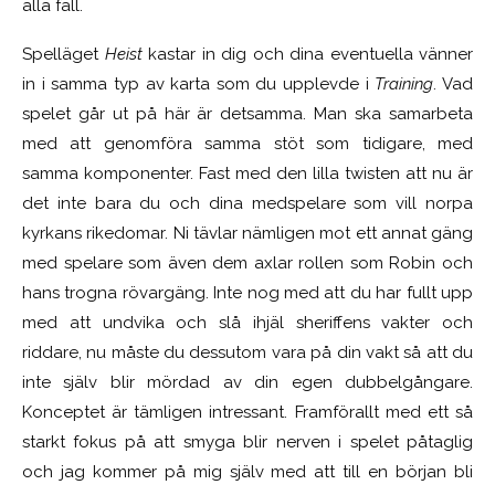
alla fall.
Spelläget
Heist
kastar in dig och dina eventuella vänner
in i samma typ av karta som du upplevde i
Training
. Vad
spelet går ut på här är detsamma. Man ska samarbeta
med att genomföra samma stöt som tidigare, med
samma komponenter. Fast med den lilla twisten att nu är
det inte bara du och dina medspelare som vill norpa
kyrkans rikedomar. Ni tävlar nämligen mot ett annat gäng
med spelare som även dem axlar rollen som Robin och
hans trogna rövargäng. Inte nog med att du har fullt upp
med att undvika och slå ihjäl sheriffens vakter och
riddare, nu måste du dessutom vara på din vakt så att du
inte själv blir mördad av din egen dubbelgångare.
Konceptet är tämligen intressant. Framförallt med ett så
starkt fokus på att smyga blir nerven i spelet påtaglig
och jag kommer på mig själv med att till en början bli