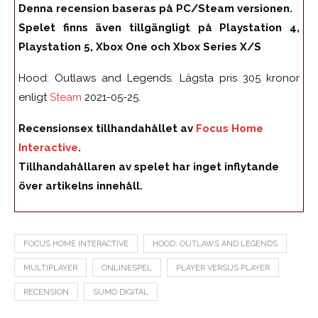
Denna recension baseras på PC/Steam versionen.
Spelet finns även tillgängligt på Playstation 4,
Playstation 5, Xbox One och Xbox Series X/S
Hood: Outlaws and Legends. Lägsta pris 305 kronor
enligt
Steam
2021-05-25.
Recensionsex tillhandahållet av
Focus Home
Interactive
.
Tillhandahållaren av spelet har inget inflytande
över artikelns innehåll.
FOCUS HOME INTERACTIVE
HOOD: OUTLAWS AND LEGENDS
MULTIPLAYER
ONLINESPEL
PLAYER VERSUS PLAYER
RECENSION
SUMO DIGITAL