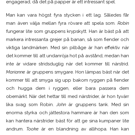
engagerad, då det på papper är ett intressant spel.
Man kan vara högst fyra stycken i ett lag. Således får
man även välja mellan fyra rövare att spela som.
Robin
fungerar lite som gruppens krypskytt. Han är bäst på att
markera intressanta grejer på banan, så som fiender och
viktiga landmärken. Med sin pilbåge är han effektiv när
det kommer till att undanröja hot på avstånd, medan han
inte är vidare stridsduglig när det kommer till närstrid.
Marianne
är gruppens smygare. Hon lämpas bäst när det
kommer till att smyga sig upp bakom ryggen på fiender
och hugga dem i ryggen, eller bara passera dem
obemärkt. När det hettar till med närstrider, är hon tyvärr
lika svag som Robin.
John
är gruppens tank. Med sin
enorma styrka och jättestora hammare är han den som
kan hantera närstrider bäst för att ge sina kumpaner lite
andrum.
Tooke
är en blandning av allihopa. Han kan