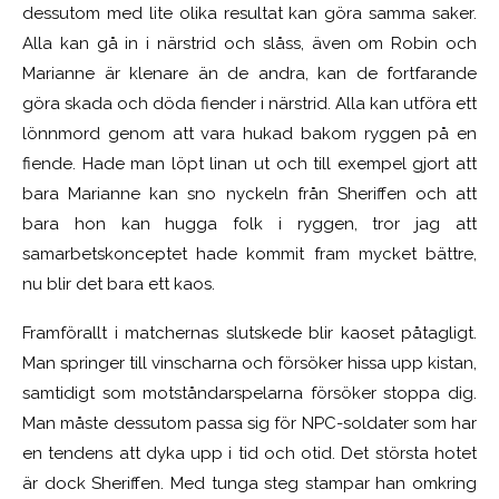
dessutom med lite olika resultat kan göra samma saker.
Alla kan gå in i närstrid och slåss, även om Robin och
Marianne är klenare än de andra, kan de fortfarande
göra skada och döda fiender i närstrid. Alla kan utföra ett
lönnmord genom att vara hukad bakom ryggen på en
fiende. Hade man löpt linan ut och till exempel gjort att
bara Marianne kan sno nyckeln från Sheriffen och att
bara hon kan hugga folk i ryggen, tror jag att
samarbetskonceptet hade kommit fram mycket bättre,
nu blir det bara ett kaos.
Framförallt i matchernas slutskede blir kaoset påtagligt.
Man springer till vinscharna och försöker hissa upp kistan,
samtidigt som motståndarspelarna försöker stoppa dig.
Man måste dessutom passa sig för NPC-soldater som har
en tendens att dyka upp i tid och otid. Det största hotet
är dock Sheriffen. Med tunga steg stampar han omkring