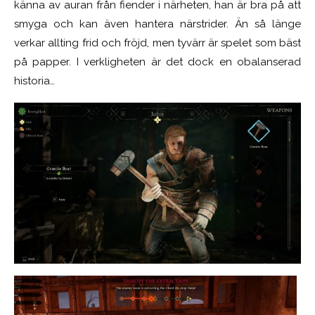
känna av auran från fiender i närheten, han är bra på att
smyga och kan även hantera närstrider. Än så länge
verkar allting frid och fröjd, men tyvärr är spelet som bäst
på papper. I verkligheten är det dock en obalanserad
historia…