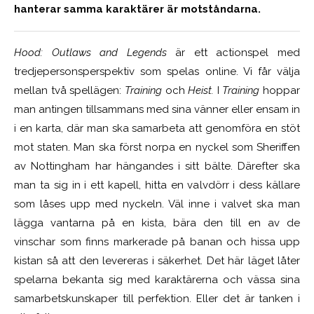
hanterar samma karaktärer är motståndarna.
Hood: Outlaws
and Legends
är ett actionspel med
tredjepersonsperspektiv som spelas online. Vi får välja
mellan två spellägen:
Training
och
Heist.
I
Training
hoppar
man antingen tillsammans med sina vänner eller ensam in
i en karta, där man ska samarbeta att genomföra en stöt
mot staten. Man ska först norpa en nyckel som Sheriffen
av Nottingham har hängandes i sitt bälte. Därefter ska
man ta sig in i ett kapell, hitta en valvdörr i dess källare
som låses upp med nyckeln. Väl inne i valvet ska man
lägga vantarna på en kista, bära den till en av de
vinschar som finns markerade på banan och hissa upp
kistan så att den levereras i säkerhet. Det här läget låter
spelarna bekanta sig med karaktärerna och vässa sina
samarbetskunskaper till perfektion. Eller det är tanken i