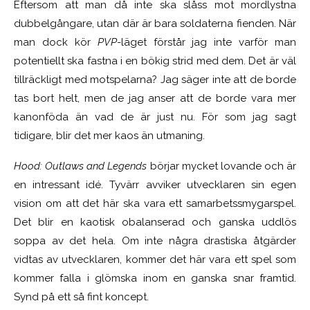
Eftersom att man då inte ska slåss mot mordlystna
dubbelgångare, utan där är bara soldaterna fienden. När
man dock kör
PVP
-läget förstår jag inte varför man
potentiellt ska fastna i en bökig strid med dem. Det är väl
tillräckligt med motspelarna? Jag säger inte att de borde
tas bort helt, men de jag anser att de borde vara mer
kanonföda än vad de är just nu. För som jag sagt
tidigare, blir det mer kaos än utmaning.
Hood: Outlaws and Legends
börjar mycket lovande och är
en intressant idé. Tyvärr avviker utvecklaren sin egen
vision om att det här ska vara ett samarbetssmygarspel.
Det blir en kaotisk obalanserad och ganska uddlös
soppa av det hela. Om inte några drastiska åtgärder
vidtas av utvecklaren, kommer det här vara ett spel som
kommer falla i glömska inom en ganska snar framtid.
Synd på ett så fint koncept.