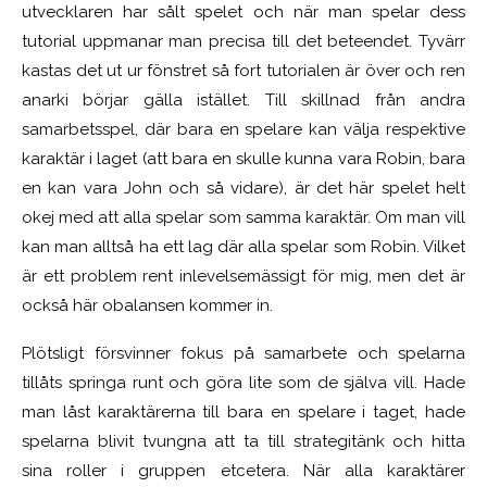
utvecklaren har sålt spelet och när man spelar dess
tutorial uppmanar man precisa till det beteendet. Tyvärr
kastas det ut ur fönstret så fort tutorialen är över och ren
anarki börjar gälla istället. Till skillnad från andra
samarbetsspel, där bara en spelare kan välja respektive
karaktär i laget (att bara en skulle kunna vara Robin, bara
en kan vara John och så vidare), är det här spelet helt
okej med att alla spelar som samma karaktär. Om man vill
kan man alltså ha ett lag där alla spelar som Robin. Vilket
är ett problem rent inlevelsemässigt för mig, men det är
också här obalansen kommer in.
Plötsligt försvinner fokus på samarbete och spelarna
tillåts springa runt och göra lite som de själva vill. Hade
man låst karaktärerna till bara en spelare i taget, hade
spelarna blivit tvungna att ta till strategitänk och hitta
sina roller i gruppen etcetera. När alla karaktärer