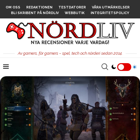
OM OSS
REDAKTIONEN
TESTDATORER
VÅRA UTMÄRKELSER
BLI SKRIBENT PÅ NÖRDLIV
WEBBUTIK
INTEGRITETSPOLICY
Av gamers, för gamers – spel, tech och nörderi sedan 2014.