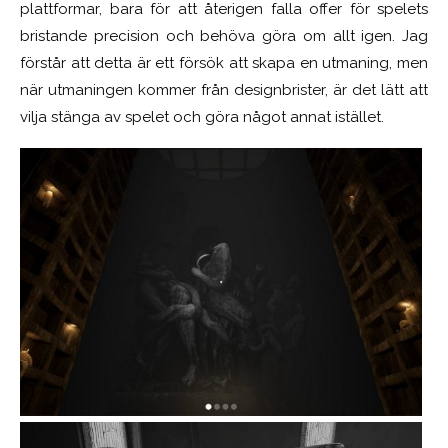
plattformar, bara för att återigen falla offer för spelets
bristande precision och behöva göra om allt igen. Jag
förstår att detta är ett försök att skapa en utmaning, men
när utmaningen kommer från designbrister, är det lätt att
vilja stänga av spelet och göra något annat istället.