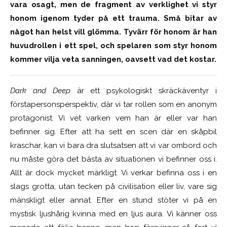
vara osagt, men de fragment av verklighet vi styr
honom igenom tyder på ett trauma. Små bitar av
något han helst vill glömma. Tyvärr för honom är han
huvudrollen i ett spel, och spelaren som styr honom
kommer vilja veta sanningen, oavsett vad det kostar.
Dark and Deep
är ett psykologiskt skräckäventyr i
förstapersonsperspektiv, där vi tar rollen som en anonym
protagonist. Vi vet varken vem han är eller var han
befinner sig. Efter att ha sett en scen där en skåpbil
kraschar, kan vi bara dra slutsatsen att vi var ombord och
nu måste göra det bästa av situationen vi befinner oss i.
Allt är dock mycket märkligt. Vi verkar befinna oss i en
slags grotta, utan tecken på civilisation eller liv, vare sig
mänskligt eller annat. Efter en stund stöter vi på en
mystisk ljushårig kvinna med en ljus aura. Vi känner oss