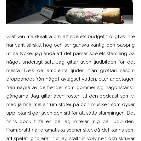
Grafiken må skvallra om att spelets budget troligtvis inte
har varit särskilt hög och ser ganska kantig och papprig
ut, så tycker jag ändå att det passar spelets stämning på
något underligt sätt. Jag gillar även ljudbilden för det
mesta. Dels de ambienta ljuden från grottan såsom
droppandet från något avlägset vatten, eller andetagen
från några av de fiender som gömmer sig någonstans i
gångarna. Jag gillar även rösten till den podcast som vi
med jämna mellanrum stöter på och musiken som dyker
upp ibland gör även den sitt för att sätta stämningen. Det
finns dock tillfällen då jag irriterar mig på ljudbilden.
Framförallt när dramatiska scener sker, då det känns som
att spelet ignorerar hur jag ställt in volymen och skruvar