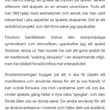
Det känns tråkigt att gnälla så mycket på spelet, särskilt
eftersom det skapats av en ensam utvecklare. Trots att
han fått hjälp med animationer och annat, har han varit
inblandad i alla aspekter av spelets skapande. Det är ett
ambitiöst projekt, och det finns saker jag uppskattar.
Förutom berättelsen (minus den slumpmässiga
symboliken) och atmosfären, uppskattar jag att spelet
försöker sticka ut. Han kunde ha valt att göra spelet till
en traditionell ”walking simulator” i en skrämmande miljö,
men har istället försökt införa mer interaktivitet.
Problemlösningen bygger på att vi ska få objekt att
manifestera och använda dessa för att ta oss framåt. Vi
kan också försvara oss mot varelserna som vill oss illa.
Under spelets gång hittar vi fyra olika ”speglar”, och den
första låter oss se dolda saker. De andra används för att
se skräckvarelserna i mörkret och hålla dem på avstånd,