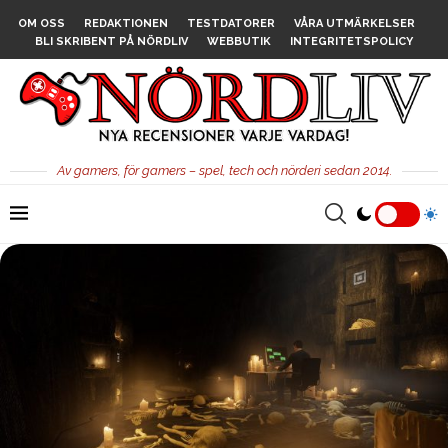
OM OSS
REDAKTIONEN
TESTDATORER
VÅRA UTMÄRKELSER
BLI SKRIBENT PÅ NÖRDLIV
WEBBUTIK
INTEGRITETSPOLICY
Av gamers, för gamers – spel, tech och nörderi sedan 2014.