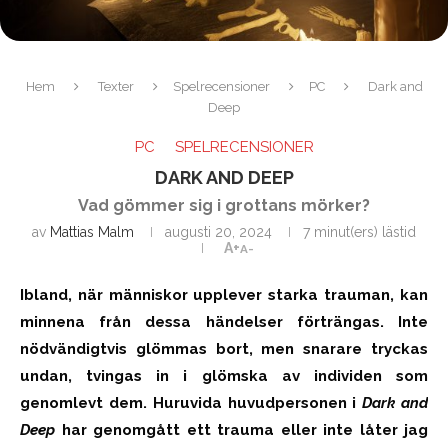
Hem
Texter
Spelrecensioner
PC
Dark and
Deep
PC
SPELRECENSIONER
DARK AND DEEP
Vad gömmer sig i grottans mörker?
av
Mattias Malm
augusti 20, 2024
7 minut(ers) lästid
A+
A-
Ibland, när människor upplever starka trauman, kan
minnena från dessa händelser förträngas. Inte
nödvändigtvis glömmas bort, men snarare tryckas
undan, tvingas in i glömska av individen som
genomlevt dem. Huruvida huvudpersonen i
Dark and
Deep
har genomgått ett trauma eller inte låter jag