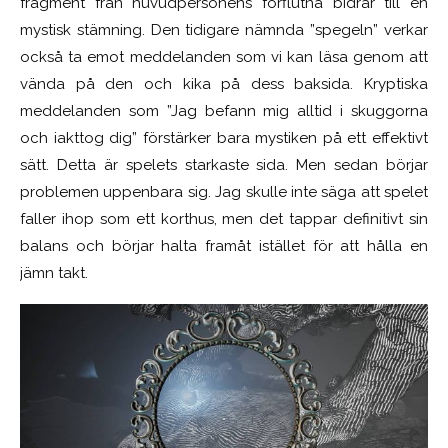
fragment från huvudpersonens förflutna bidrar till en
mystisk stämning. Den tidigare nämnda ”spegeln” verkar
också ta emot meddelanden som vi kan läsa genom att
vända på den och kika på dess baksida. Kryptiska
meddelanden som ”Jag befann mig alltid i skuggorna
och iakttog dig” förstärker bara mystiken på ett effektivt
sätt. Detta är spelets starkaste sida. Men sedan börjar
problemen uppenbara sig. Jag skulle inte säga att spelet
faller ihop som ett korthus, men det tappar definitivt sin
balans och börjar halta framåt istället för att hålla en
jämn takt.