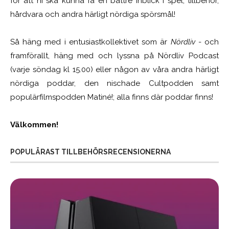
för att ni ska kunna få en bättre inblick i spel, tillbehör,
hårdvara och andra härligt nördiga spörsmål!
Så häng med i entusiastkollektivet som är
Nördliv
- och
framförallt, häng med och lyssna på Nördliv Podcast
(varje söndag kl 15.00) eller någon av våra andra härligt
nördiga poddar, den nischade Cultpodden samt
populärfilmspodden Matiné!; alla finns där poddar finns!
Välkommen!
POPULÄRAST TILLBEHÖRSRECENSIONERNA