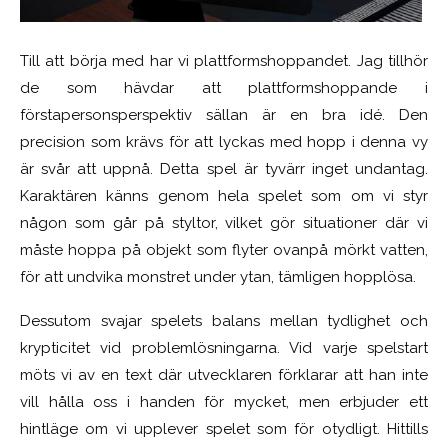
Till att börja med har vi plattformshoppandet. Jag tillhör
de som hävdar att plattformshoppande i
förstapersonsperspektiv sällan är en bra idé. Den
precision som krävs för att lyckas med hopp i denna vy
är svår att uppnå. Detta spel är tyvärr inget undantag.
Karaktären känns genom hela spelet som om vi styr
någon som går på styltor, vilket gör situationer där vi
måste hoppa på objekt som flyter ovanpå mörkt vatten,
för att undvika monstret under ytan, tämligen hopplösa.
Dessutom svajar spelets balans mellan tydlighet och
krypticitet vid problemlösningarna. Vid varje spelstart
möts vi av en text där utvecklaren förklarar att han inte
vill hålla oss i handen för mycket, men erbjuder ett
hintläge om vi upplever spelet som för otydligt. Hittills