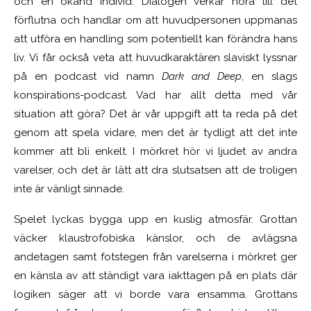
och en okänd individ. Dialogen verkar höra till det
förflutna och handlar om att huvudpersonen uppmanas
att utföra en handling som potentiellt kan förändra hans
liv. Vi får också veta att huvudkaraktären slaviskt lyssnar
på en podcast vid namn
Dark and Deep
, en slags
konspirations-podcast. Vad har allt detta med vår
situation att göra? Det är vår uppgift att ta reda på det
genom att spela vidare, men det är tydligt att det inte
kommer att bli enkelt. I mörkret hör vi ljudet av andra
varelser, och det är lätt att dra slutsatsen att de troligen
inte är vänligt sinnade.
Spelet lyckas bygga upp en kuslig atmosfär. Grottan
väcker klaustrofobiska känslor, och de avlägsna
andetagen samt fotstegen från varelserna i mörkret ger
en känsla av att ständigt vara iakttagen på en plats där
logiken säger att vi borde vara ensamma. Grottans