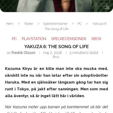
Hem
Texter
Spelrecensioner
PC
Yakuza 6:
The Song of Life
PC
PLAYSTATION
SPELRECENSIONER
XBOX
YAKUZA 6: THE SONG OF LIFE
av
Fredrik Olsson
maj 2, 2018
5 minut(ers) lästid
A+
A-
Kazuma Kiryu är en kille man inte ska mucka med,
särskilt inte nu när han letar efter sin adoptivdotter
Haruka. Med en självsäker långsam gång tar han sig
runt i Tokyo, på jakt efter sanningen. Men som med
alla äventyr, så är inget lätt här i världen.
När Kazuma möter upp barnen på barnhemmet så blir det