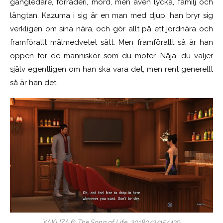
gängledare, förräderi, mord, men även lycka, familj och
längtan. Kazuma i sig är en man med djup, han bryr sig
verkligen om sina nära, och gör allt på ett jordnära och
framförallt målmedvetet sätt. Men framförallt så är han
öppen för de människor som du möter. Nåja, du väljer
själv egentligen om han ska vara det, men rent generellt
så är han det.
YAKUZA 6: The Song of Life_20180424154439