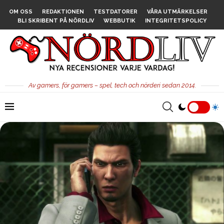
OM OSS
REDAKTIONEN
TESTDATORER
VÅRA UTMÄRKELSER
BLI SKRIBENT PÅ NÖRDLIV
WEBBUTIK
INTEGRITETSPOLICY
Av gamers, för gamers – spel, tech och nörderi sedan 2014.