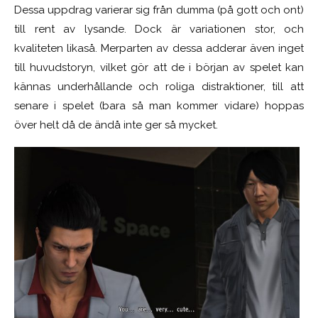
Dessa uppdrag varierar sig från dumma (på gott och ont)
till rent av lysande. Dock är variationen stor, och
kvaliteten likaså. Merparten av dessa adderar även inget
till huvudstoryn, vilket gör att de i början av spelet kan
kännas underhållande och roliga distraktioner, till att
senare i spelet (bara så man kommer vidare) hoppas
över helt då de ändå inte ger så mycket.