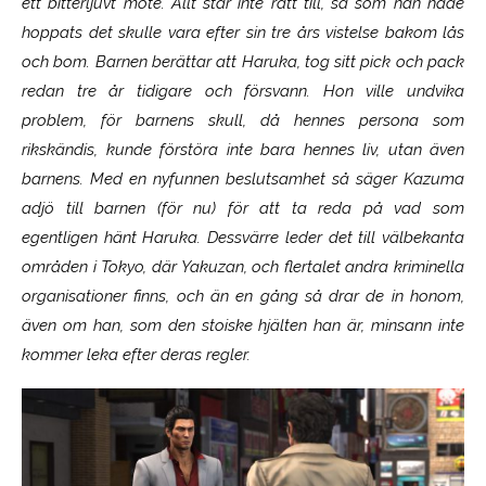
ett bitterljuvt möte. Allt står inte rätt till, så som han hade
hoppats det skulle vara efter sin tre års vistelse bakom lås
och bom. Barnen berättar att Haruka, tog sitt pick och pack
redan tre år tidigare och försvann. Hon ville undvika
problem, för barnens skull, då hennes persona som
rikskändis, kunde förstöra inte bara hennes liv, utan även
barnens. Med en nyfunnen beslutsamhet så säger Kazuma
adjö till barnen (för nu) för att ta reda på vad som
egentligen hänt Haruka. Dessvärre leder det till välbekanta
områden i Tokyo, där Yakuzan, och flertalet andra kriminella
organisationer finns, och än en gång så drar de in honom,
även om han, som den stoiske hjälten han är, minsann inte
kommer leka efter deras regler.