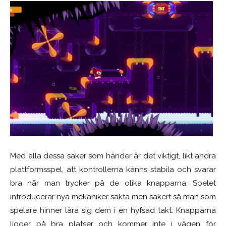
Med alla dessa saker som händer är det viktigt, likt andra
plattformsspel, att kontrollerna känns stabila och svarar
bra när man trycker på de olika knapparna. Spelet
introducerar nya mekaniker sakta men säkert så man som
spelare hinner lära sig dem i en hyfsad takt. Knapparna
ligger på bra platser och kommer inte i vägen för