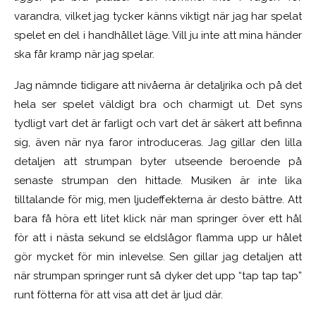
varandra, vilket jag tycker känns viktigt när jag har spelat
spelet en del i handhållet läge. Vill ju inte att mina händer
ska får kramp när jag spelar.
Jag nämnde tidigare att nivåerna är detaljrika och på det
hela ser spelet väldigt bra och charmigt ut. Det syns
tydligt vart det är farligt och vart det är säkert att befinna
sig, även när nya faror introduceras. Jag gillar den lilla
detaljen att strumpan byter utseende beroende på
senaste strumpan den hittade. Musiken är inte lika
tilltalande för mig, men ljudeffekterna är desto bättre. Att
bara få höra ett litet klick när man springer över ett hål
för att i nästa sekund se eldslågor flamma upp ur hålet
gör mycket för min inlevelse. Sen gillar jag detaljen att
när strumpan springer runt så dyker det upp “tap tap tap”
runt fötterna för att visa att det är ljud där.