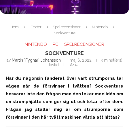
Hem
Texter
Spelrecensioner
Nintendo
Sockventure
NINTENDO
PC
SPELRECENSIONER
SOCKVENTURE
av
Martin "Fyghar" Johansson
maj 6, 2022
3 minut(ers)
lästid
A+
A-
Har du någonsin funderat över vart strumporna tar
vägen när de försvinner i tvätten? Sockventure
besvarar inte den frågan men den leker med idén om
en strumphjälte som ger sig ut och letar efter dem.
Frågan jag ställer mig är om strumporna som
försvinner i den här tvättmaskinen värda att hittas?