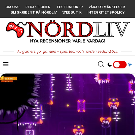
OM OSS
REDAKTIONEN
TESTDATORER
VÅRA UTMÄRKELSER
BLI SKRIBENT PÅ NÖRDLIV
WEBBUTIK
INTEGRITETSPOLICY
Av gamers, för gamers – spel, tech och nörderi sedan 2014.