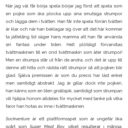
När jag väl får börja spela börjar jag först att spela som
en pojke som ska plocka upp sina smutsiga strumpor
och lägga dem i tvätten. Han får inte spela förrän tvätten
är klar och när han beklagar sig över att det här kommer
ta jättelång tid säger hans mamma att han får använda
sin fantasi under tiden. Helt plötsligt förvandlas
tvättmaskinen till en ond tvättmaskin som äter strumpor!
Men en strumpa står ut från de andra, och det är upp till
denne att hitta och rädda rätt strumpor så att pojken blir
glad. Själva premissen är som du precis har läst enkel
men samtidigt abstrakt. Jag är gillar dock inte pojken,
han känns som en liten gnällspik, samtidigt som strumpan
vill hjälpa honom alldeles för mycket med tanke på vilka
faror han hotas av inne i tvättmaskinen.
Sockventure
är ett plattformsspel som är ungefär lika
svårt som
Super Meat Boy
, vilket resulterar i många,