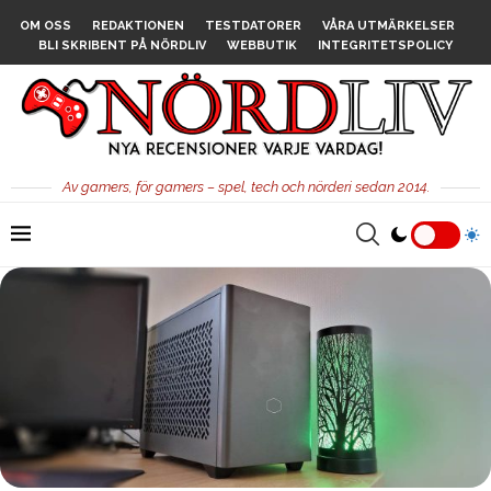
OM OSS
REDAKTIONEN
TESTDATORER
VÅRA UTMÄRKELSER
BLI SKRIBENT PÅ NÖRDLIV
WEBBUTIK
INTEGRITETSPOLICY
Av gamers, för gamers – spel, tech och nörderi sedan 2014.