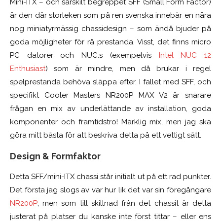
Mini-ITX – och särskilt begreppet SFF (Small Form Factor)
är den där storleken som på ren svenska innebär en nära
nog miniatyrmässig chassidesign – som ändå bjuder på
goda möjligheter för rå prestanda. Visst, det finns micro
PC datorer och NUC:s (exempelvis
Intel NUC 12
Enthusiast
) som är mindre, men då brukar i regel
spelprestanda behöva släppa efter. I fallet med SFF, och
specifikt Cooler Masters NR200P MAX V2 är snarare
frågan en mix av underlättande av installation, goda
komponenter och framtidstro! Märklig mix, men jag ska
göra mitt bästa för att beskriva detta på ett vettigt sätt.
Design & Formfaktor
Detta SFF/mini-ITX chassi står initialt ut på ett rad punkter.
Det första jag slogs av var hur lik det var sin föregångare
NR200P
; men som till skillnad från det chassit är detta
justerat på platser du kanske inte först tittar – eller ens