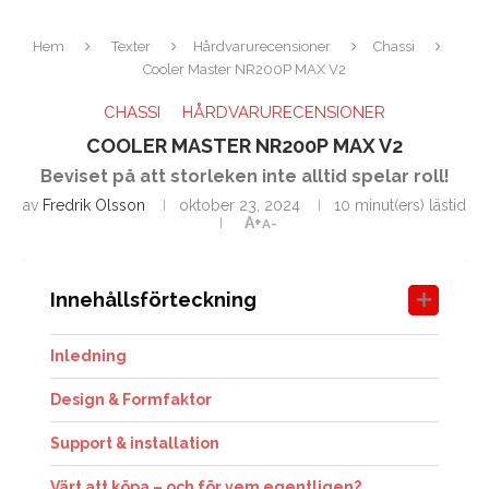
Hem
Texter
Hårdvarurecensioner
Chassi
Cooler Master NR200P MAX V2
CHASSI
HÅRDVARURECENSIONER
COOLER MASTER NR200P MAX V2
Beviset på att storleken inte alltid spelar roll!
av
Fredrik Olsson
oktober 23, 2024
10 minut(ers) lästid
A+
A-
Innehållsförteckning
Inledning
Design & Formfaktor
Support & installation
Värt att köpa – och för vem egentligen?