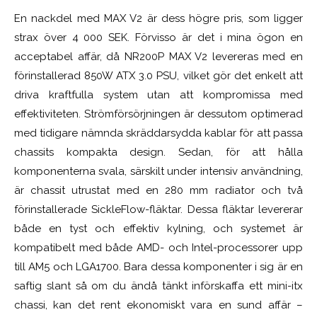
En nackdel med MAX V2 är dess högre pris, som ligger
strax över 4 000 SEK. Förvisso är det i mina ögon en
acceptabel affär, då NR200P MAX V2 levereras med en
förinstallerad 850W ATX 3.0 PSU, vilket gör det enkelt att
driva kraftfulla system utan att kompromissa med
effektiviteten. Strömförsörjningen är dessutom optimerad
med tidigare nämnda skräddarsydda kablar för att passa
chassits kompakta design. Sedan, för att hålla
komponenterna svala, särskilt under intensiv användning,
är chassit utrustat med en 280 mm radiator och två
förinstallerade SickleFlow-fläktar. Dessa fläktar levererar
både en tyst och effektiv kylning, och systemet är
kompatibelt med både AMD- och Intel-processorer upp
till AM5 och LGA1700. Bara dessa komponenter i sig är en
saftig slant så om du ändå tänkt införskaffa ett mini-itx
chassi, kan det rent ekonomiskt vara en sund affär –