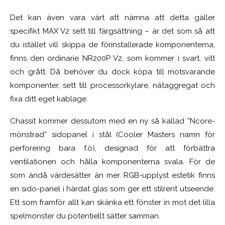
Det kan även vara värt att nämna att detta gäller
specifikt MAX V2 sett till färgsättning – är det som så att
du istället vill skippa de förinstallerade komponenterna,
finns den ordinarie NR200P V2, som kommer i svart, vitt
och grått. Då behöver du dock köpa till motsvarande
komponenter, sett till processorkylare, nätaggregat och
fixa ditt eget kablage.
Chassit kommer dessutom med en ny så kallad ”Ncore-
mönstrad” sidopanel i stål (Cooler Masters namn för
perforering bara f.ö), designad för att förbättra
ventilationen och hålla komponenterna svala. För de
som ändå värdesätter än mer RGB-upplyst estetik finns
en sido-panel i härdat glas som ger ett stilrent utseende.
Ett som framför allt kan skänka ett fönster in mot det lilla
spelmonster du potentiellt sätter samman.