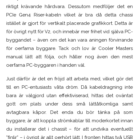
riktigt krävande hårdvara. Dessutom medföljer det en
PCIe Gen4 Riser-kabeln vilket är bra då detta chassi
istället är gjort för vertikalt placerade grafikkort. Detta är
för övrigt nytt för V2, och innebär mer frihet vid själva PC-
byggandet – även om det kan vara aningen förvirrande
för oerfarna byggare. Tack och lov är Cooler Masters
manual lätt att följa, och håller nog även den mest
oerfarna PC-byggaren i handen väl.
Just därför är det en fröjd att arbeta med, vilket gör det
till en PC-entusiasts våta dröm. Då kabeldragning inte
bara är välgjord utan effektiviserad, hittas det oväntat
gott om plats under dess små lättåtkomliga samt
avtagbara kåpor. Det enda du bör tänka på som
byggare, är att koppla strömkablar till moderkortet innan
du installerar det i chassit – för att undvika eventuellt
”finlir” – i övrigt är allt oerhört lätt. I fronten hittas två USB