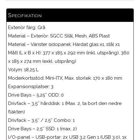
Specifikation
Exteriör färg:
Grå
Material – Exteriör:
SGCC Stål, Mesh, ABS Plast
Material – Vänster sidopanel:
Härdat glas x1, stål x1
Mått (L x B x H):
377 x 185 x 292 mm (inkl. utsprång), 360
x 185 x 274 mm (exkl. utsprång)
Volym:
18,25 L
Moderkortsstöd:
Mini-ITX, Max. storlek: 170 x 180 mm
Expansionsplatser:
3
Drive Bays – 5,25″ ODD:
0
Drivfack – 3,5″ hårddisk:
1 (Max. 2, ta bort den nedre
fläkten)
Drivfack – 3,5″ / 2,5″ Combo:
1
Drive Bays – 2,5″ SSD:
1 (max. 2)
I/O-panel – USB-portar:
2x USB 3.2 Gen 1 (USB 3.0), 1x