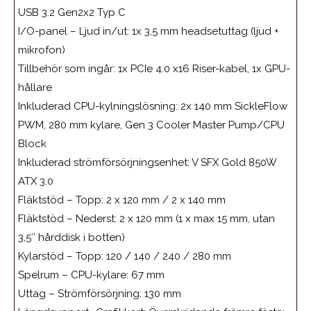
USB 3.2 Gen2x2 Typ C
I/O-panel – Ljud in/ut:
1x 3,5 mm headsetuttag (ljud +
mikrofon)
Tillbehör som ingår:
1x PCIe 4.0 x16 Riser-kabel, 1x GPU-
hållare
Inkluderad CPU-kylningslösning:
2x 140 mm SickleFlow
PWM, 280 mm kylare, Gen 3 Cooler Master Pump/CPU
Block
Inkluderad strömförsörjningsenhet:
V SFX Gold 850W
ATX 3.0
Fläktstöd – Topp:
2 x 120 mm / 2 x 140 mm
Fläktstöd – Nederst:
2 x 120 mm (1 x max 15 mm, utan
3,5″ hårddisk i botten)
Kylarstöd – Topp:
120 / 140 / 240 / 280 mm
Spelrum – CPU-kylare:
67 mm
Uttag – Strömförsörjning:
130 mm