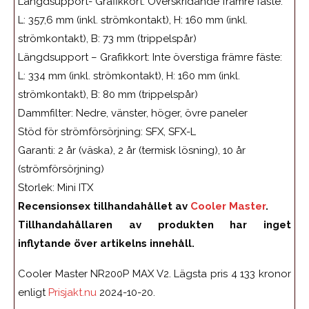
Längdsupport- Grafikkort:
Överskridande främre fäste:
L: 357,6 mm (inkl. strömkontakt), H: 160 mm (inkl.
strömkontakt), B: 73 mm (trippelspår)
Längdsupport – Grafikkort:
Inte överstiga främre fäste:
L: 334 mm (inkl. strömkontakt), H: 160 mm (inkl.
strömkontakt), B: 80 mm (trippelspår)
Dammfilter:
Nedre, vänster, höger, övre paneler
Stöd för strömförsörjning:
SFX, SFX-L
Garanti:
2 år (väska), 2 år (termisk lösning), 10 år
(strömförsörjning)
Storlek:
Mini ITX
Recensionsex tillhandahållet av
Cooler Master
.
Tillhandahållaren av produkten har inget
inflytande över artikelns innehåll.
Cooler Master NR200P MAX V2. Lägsta pris 4 133 kronor
enligt
Prisjakt.nu
2024-10-20.