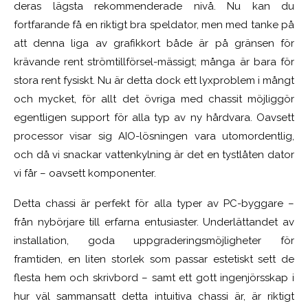
deras lägsta rekommenderade nivå. Nu kan du
fortfarande få en riktigt bra speldator, men med tanke på
att denna liga av grafikkort både är på gränsen för
krävande rent strömtillförsel-mässigt; många är bara för
stora rent fysiskt. Nu är detta dock ett lyxproblem i mångt
och mycket, för allt det övriga med chassit möjliggör
egentligen support för alla typ av ny hårdvara. Oavsett
processor visar sig AIO-lösningen vara utomordentlig,
och då vi snackar vattenkylning är det en tystlåten dator
vi får – oavsett komponenter.
Detta chassi är perfekt för alla typer av PC-byggare –
från nybörjare till erfarna entusiaster. Underlättandet av
installation, goda uppgraderingsmöjligheter för
framtiden, en liten storlek som passar estetiskt sett de
flesta hem och skrivbord – samt ett gott ingenjörsskap i
hur väl sammansatt detta intuitiva chassi är, är riktigt