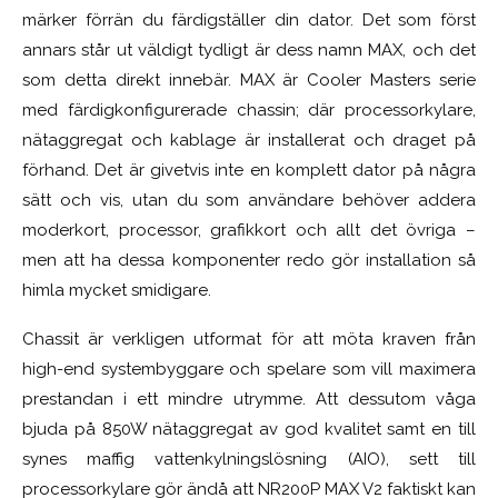
märker förrän du färdigställer din dator. Det som först
annars står ut väldigt tydligt är dess namn MAX, och det
som detta direkt innebär. MAX är Cooler Masters serie
med färdigkonfigurerade chassin; där processorkylare,
nätaggregat och kablage är installerat och draget på
förhand. Det är givetvis inte en komplett dator på några
sätt och vis, utan du som användare behöver addera
moderkort, processor, grafikkort och allt det övriga –
men att ha dessa komponenter redo gör installation så
himla mycket smidigare.
Chassit är verkligen utformat för att möta kraven från
high-end systembyggare och spelare som vill maximera
prestandan i ett mindre utrymme. Att dessutom våga
bjuda på 850W nätaggregat av god kvalitet samt en till
synes maffig vattenkylningslösning (AIO), sett till
processorkylare gör ändå att NR200P MAX V2 faktiskt kan