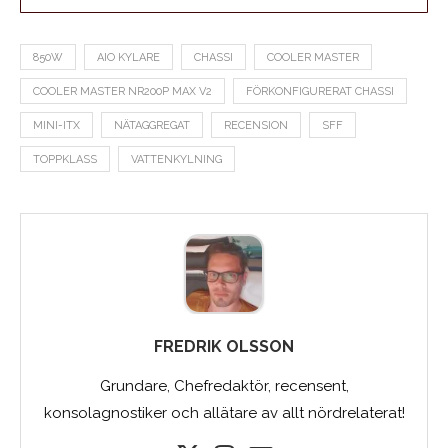
850W
AIO KYLARE
CHASSI
COOLER MASTER
COOLER MASTER NR200P MAX V2
FÖRKONFIGURERAT CHASSI
MINI-ITX
NÄTAGGREGAT
RECENSION
SFF
TOPPKLASS
VATTENKYLNING
FREDRIK OLSSON
Grundare, Chefredaktör, recensent,
konsolagnostiker och allätare av allt nördrelaterat!