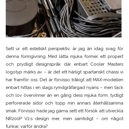
Sett ur ett estetiskt perspektiv, är jag än idag svag för
denna formgivning. Med lätta mjuka former, ett propert
och prydligt designspråk där enbart Cooler Masters
logotyp märks av – är det ett härligt spartanskt chassi vi
har framför oss. Det är förvisso tråkigt att MAX-modellen
enbart hittas i en slags rymdgråfärgad nyans – men tack
och lov övervinner än en gång dess mjuka form, tydligt
perforerade sidor och topp min annars återhållsamma
smak. Förvisso hade jag gärna sett ett försök att utveckla
NR200P V2:s design mer, men samtidigt – om något
funkar, varför ändra?