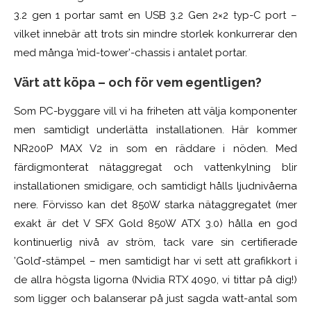
3.2 gen 1 portar samt en USB 3.2 Gen 2×2 typ-C port –
vilket innebär att trots sin mindre storlek konkurrerar den
med många ’mid-tower’-chassis i antalet portar.
Värt att köpa – och för vem egentligen?
Som PC-byggare vill vi ha friheten att välja komponenter
men samtidigt underlätta installationen. Här kommer
NR200P MAX V2 in som en räddare i nöden. Med
färdigmonterat nätaggregat och vattenkylning blir
installationen smidigare, och samtidigt hålls ljudnivåerna
nere. Förvisso kan det 850W starka nätaggregatet (mer
exakt är det V SFX Gold 850W ATX 3.0) hålla en god
kontinuerlig nivå av ström, tack vare sin certifierade
’Gold’-stämpel – men samtidigt har vi sett att grafikkort i
de allra högsta ligorna (Nvidia RTX 4090, vi tittar på dig!)
som ligger och balanserar på just sagda watt-antal som