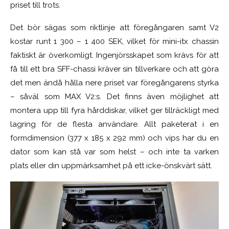
priset till trots.
Det bör sägas som riktlinje att föregångaren samt V2
kostar runt 1 300 – 1 400 SEK, vilket för mini-itx chassin
faktiskt är överkomligt. Ingenjörsskapet som krävs för att
få till ett bra SFF-chassi kräver sin tillverkare och att göra
det men ändå hålla nere priset var föregångarens styrka
– såväl som MAX V2:s. Det finns även möjlighet att
montera upp till fyra hårddiskar, vilket ger tillräckligt med
lagring för de flesta användare. Allt paketerat i en
formdimension (377 x 185 x 292 mm) och vips har du en
dator som kan stå var som helst – och inte ta varken
plats eller din uppmärksamhet på ett icke-önskvärt sätt.