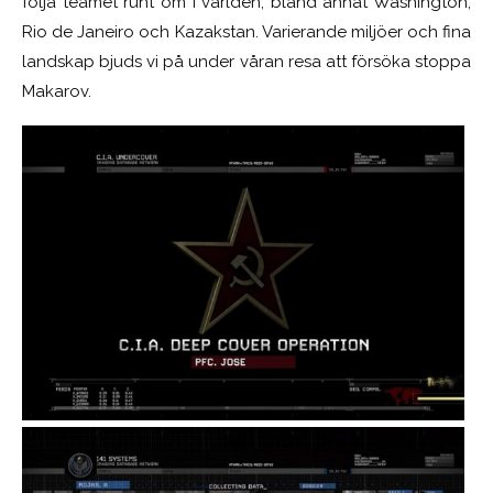
följa teamet runt om i världen, bland annat Washington,
Rio de Janeiro och Kazakstan. Varierande miljöer och fina
landskap bjuds vi på under våran resa att försöka stoppa
Makarov.