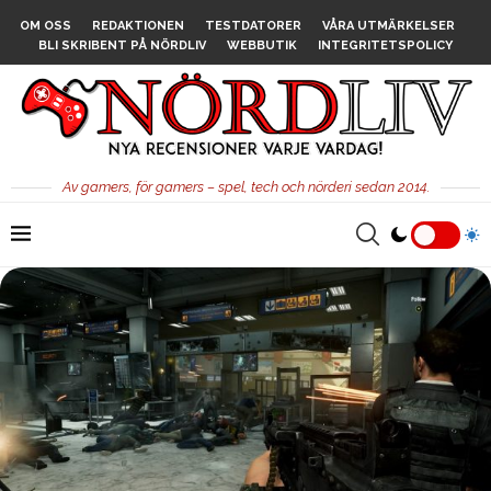
OM OSS
REDAKTIONEN
TESTDATORER
VÅRA UTMÄRKELSER
BLI SKRIBENT PÅ NÖRDLIV
WEBBUTIK
INTEGRITETSPOLICY
Av gamers, för gamers – spel, tech och nörderi sedan 2014.