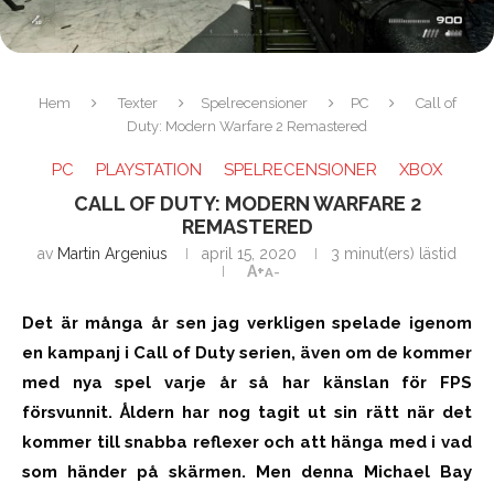
Hem
Texter
Spelrecensioner
PC
Call of
Duty: Modern Warfare 2 Remastered
PC
PLAYSTATION
SPELRECENSIONER
XBOX
CALL OF DUTY: MODERN WARFARE 2
REMASTERED
av
Martin Argenius
april 15, 2020
3 minut(ers) lästid
A+
A-
Det är många år sen jag verkligen spelade igenom
en kampanj i Call of Duty serien, även om de kommer
med nya spel varje år så har känslan för FPS
försvunnit. Åldern har nog tagit ut sin rätt när det
kommer till snabba reflexer och att hänga med i vad
som händer på skärmen. Men denna Michael Bay