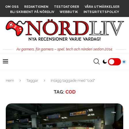
OM OSS
REDAKTIONEN
TESTDATORER
VÅRA UTMÄRKELSER
BLI SKRIBENT PÅ NÖRDLIV
WEBBUTIK
INTEGRITETSPOLICY
Av gamers, för gamers – spel, tech och nörderi sedan 2014.
Hem
Taggar
Inlägg taggade med "cod"
TAG:
COD