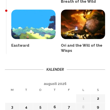
Breath of the Wild
Eastward
Ori and the Will of the
Wisps
KALENDER
augusti 2026
M
T
O
T
F
L
S
1
2
3
4
5
6
7
8
9