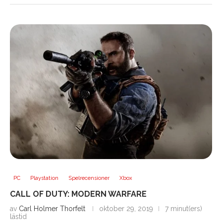
PC
Playstation
Spelrecensioner
Xbox
CALL OF DUTY: MODERN WARFARE
av
Carl Holmer Thorfelt
oktober 29, 2019
7 minut(ers)
lästid