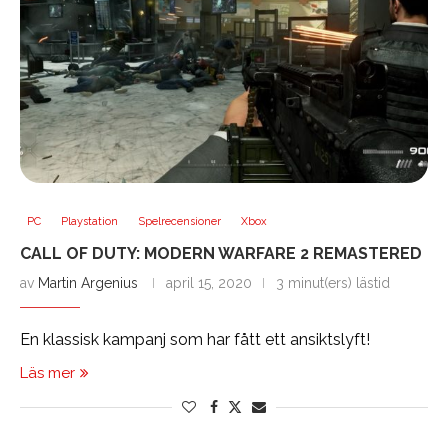
PC
Playstation
Spelrecensioner
Xbox
CALL OF DUTY: MODERN WARFARE 2 REMASTERED
av
Martin Argenius
april 15, 2020
3 minut(ers) lästid
En klassisk kampanj som har fått ett ansiktslyft!
Läs mer