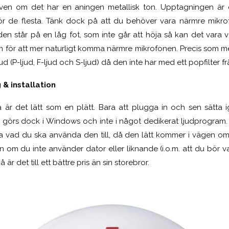
, även om det har en aningen metallisk ton. Upptagningen är
r de flesta. Tänk dock på att du behöver vara närmre mikro
den står på en låg fot, som inte går att höja så kan det vara vä
rm för att mer naturligt komma närmre mikrofonen. Precis som m
jud (P-ljud, F-ljud och S-ljud) då den inte har med ett popfilter frå
 & installation
 är det lätt som en plätt. Bara att plugga in och sen sätta 
ar görs dock i Windows och inte i något dedikerat ljudprogram.
veta vad du ska använda den till, då den lätt kommer i vägen
n om du inte använder dator eller liknande (i.o.m. att du bör v
 är det till ett bättre pris än sin storebror.