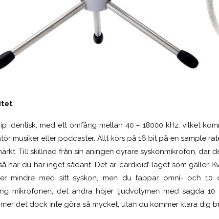
itet
ncip identisk, med ett omfång mellan 40 – 18000 kHz, vilket kom
r musiker eller podcaster. Allt körs på 16 bit på en sample rat
ärkt. Till skillnad från sin aningen dyrare syskonmikrofon, där d
så har du här inget sådant. Det är ’cardioid’ läget som gäller. K
ller mindre med sitt syskon, men du tappar omni- och 10 
ing mikrofonen, det andra höjer ljudvolymen med sagda 10 
mer det dock inte göra så mycket, utan du kommer klara dig br