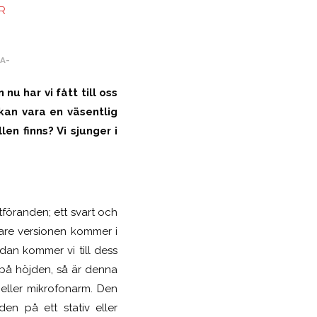
R
A-
 nu har vi fått till oss
kan vara en väsentlig
en finns? Vi sjunger i
utföranden; ett svart och
rare versionen kommer i
dan kommer vi till dess
 på höjden, så är denna
d eller mikrofonarm. Den
n på ett stativ eller