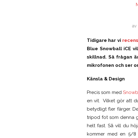
av
Tidigare har vi
recens
Blue Snowball iCE vi
skillnad. Så frågan ä
mikrofonen och ser om
Känsla & Design
Precis som med
Snowb
en vit. Vilket gör att
betydligt fler färger.
tripod fot som denna g
helt fast. Så vill du h
kommer med en 5/8 sk