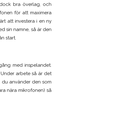
 dock bra överlag, och
fonen för att maximera
rt att investera i en ny
ed sin namne, så är den
n start.
igång med inspelandet.
 Under arbete så är det
 om du använder den som
ara nära mikrofonen) så