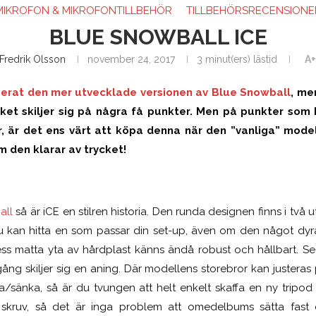
MIKROFON & MIKROFONTILLBEHÖR
TILLBEHÖRSRECENSIONE
BLUE SNOWBALL ICE
Fredrik Olsson
november 24, 2017
3 minut(ers) lästid
A+
erat den mer utvecklade versionen av Blue Snowball
, men
lket skiljer sig på några få punkter. Men på punkter som 
r, är det ens värt att köpa denna när den ”vanliga” modell
 den klarar av trycket!
all
så är iCE en stilren historia. Den runda designen finns i två 
 du kan hitta en som passar din set-up, även om den något dy
 Dess matta yta av hårdplast känns ändå robust och hållbart. Se
ång skiljer sig en aning. Där modellens storebror kan justeras
öja/sänka, så är du tvungen att helt enkelt skaffa en ny tripo
ruv, så det är inga problem att omedelbums sätta fast de