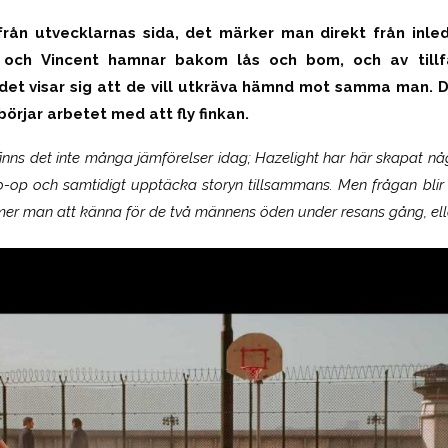
från utvecklarnas sida, det märker man direkt från inle
ch Vincent hamnar bakom lås och bom, och av tillfäl
t visar sig att de vill utkräva hämnd mot samma man. De 
örjar arbetet med att fly finkan.
nns det inte många jämförelser idag; Hazelight har här skapat nå
op och samtidigt upptäcka storyn tillsammans. Men frågan blir 
er man att känna för de två männens öden under resans gång, elle