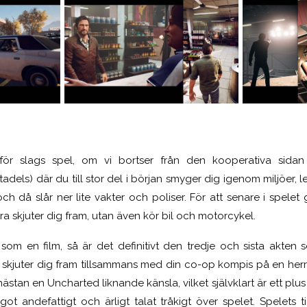
r slags spel, om vi bortser från den kooperativa sidan
adels) där du till stor del i början smyger dig igenom miljöer, l
ch då slår ner lite vakter och poliser. För att senare i spelet
a skjuter dig fram, utan även kör bil och motorcykel.
 som en film, så är det definitivt den tredje och sista akten 
skjuter dig fram tillsammans med din co-op kompis på en herr
nästan en Uncharted liknande känsla, vilket självklart är ett plu
got andefattigt och ärligt talat tråkigt över spelet. Spelets t