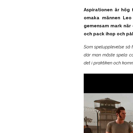
Aspirationen är hög 
omaka männen Leo o
gemensam mark när de
och pack ihop och påb
Som spelupplevelse så fi
där man måste spela co-
det i praktiken och komm