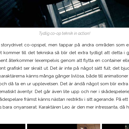
Tydlig co-op teknik in action!
 storydrivet co-opspel, men tappar på andra områden som e
t kommer till det tekniska så blir det extra tydligt att detta i
ment återkommer (exempelvis genom att flytta en container elle
nt grafiskt ser skralt ut. Det är inte på något sätt fult; det bju
araktärerna känns många gånger livlösa, både till animationer 
 och då ta en ur upplevelsen. Det är ändå något som blir extra 
atiskt äventyr. Det går även lite upp och ner i skådespeleriet
ådespelare främst känns nästan restriktiv i sitt agerande. På ett
s bara onyanserat. Karaktären Leo är den mer intressanta, då h