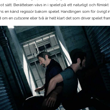
t sätt. Berättelsen vävs in i spelet på ett naturligt och filmiskt
ns en känd regissör bakom spelet. Handlingen som för övrigt 
ed om en
cutscene
eller två är helt klart det som driver spelet fra