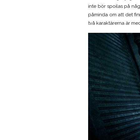
inte bör spoilas på någo
påminda om att det fin
två karaktärerna är m