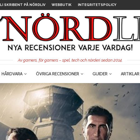
LI SKRIBENT PÅ NÖRDLIV
WEBBUTIK
INTEGRITETSPOLICY
Av gamers, för gamers – spel, tech och nörderi sedan 2014.
HÅRDVARA
ÖVRIGA RECENSIONER
GUIDER
ARTIKLAR