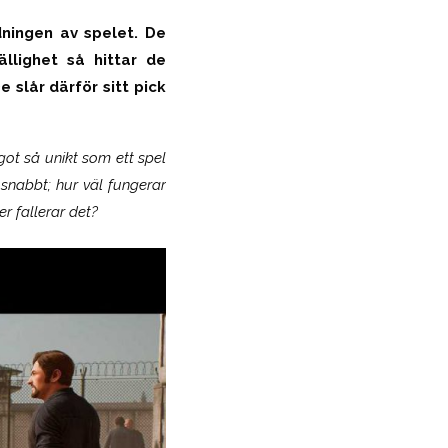
dningen av spelet. De
lighet så hittar de
slår därför sitt pick
got så unikt som ett spel
snabbt; hur väl fungerar
r fallerar det?