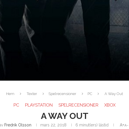
Hem
Texter
Spelrecensioner
PC
A Way Out
PC
PLAYSTATION
SPELRECENSIONER
XBOX
A WAY OUT
av
Fredrik Olsson
mars 22, 2018
6 minut(ers) lästid
A+
A-