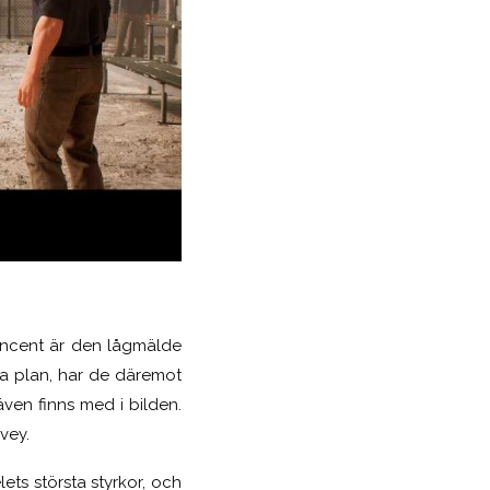
Vincent är den lågmälde
a plan, har de däremot
ven finns med i bilden.
vey.
ets största styrkor, och