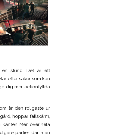
 en stund. Det är ett
etar efter saker som kan
 ge dig mer actionfyllda
som är den roligaste ur
gård, hoppar fallskärm,
s i kanten. Men över hela
idigare partier där man