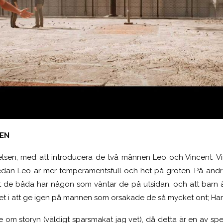
EN
telsen, med att introducera de två männen Leo och Vincent. 
dan Leo är mer temperamentsfull och het på gröten. På andr
t de båda har någon som väntar de på utsidan, och att barn ä
ivet i att ge igen på mannen som orsakade de så mycket ont; Har
e om storyn (väldigt sparsmakat jag vet), då detta är en av spel