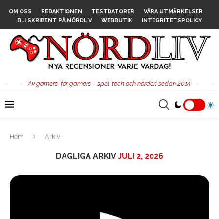
OM OSS
REDAKTIONEN
TESTDATORER
VÅRA UTMÄRKELSER
BLI SKRIBENT PÅ NÖRDLIV
WEBBUTIK
INTEGRITETSPOLICY
Av gamers, för gamers – spel, tech och nörderi sedan 2014.
Hem
Arkiv
DAGLIGA ARKIV
JULI 2, 2026