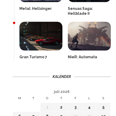
Metal: Hellsinger
Senuas Saga:
Hellblade II
Gran Turismo 7
NieR: Automata
KALENDER
juli 2026
M
T
O
T
F
L
S
1
2
3
4
5