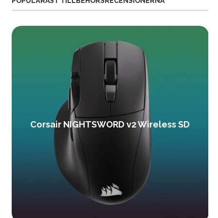
POPULÄRAST TILLBEHÖRSRECENSIONERNA
Corsair NIGHTSWORD v2 Wireless SD