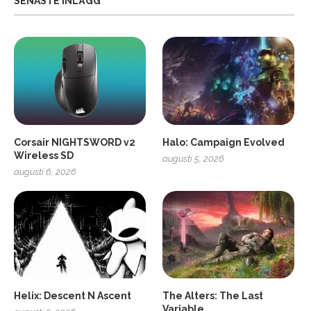
SENASTE INLÄGG
Corsair NIGHTSWORD v2
Halo: Campaign Evolved
Wireless SD
augusti 5, 2026
augusti 6, 2026
2
Soundcore Liberty 5 Pro
Helix: Descent N Ascent
The Alters: The Last
Variable