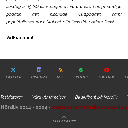
söndag kl 15.00) eller någon av våra andra härligt nördiga
poddar, den nischade Cultpodden samt
populärfilmspodden Matiné!; alla finns där poddar finns!
Välkommen!
TWITTER
DISCORD
RSS
SPOTIFY
YOUTUBE
E
Testdatorer
Våra utmärkelser
Bli skribent på Nördliv
Nördliv 2014 - 2024 -
webmaster@nordlivpodcast.se
TILLBAKA UPP