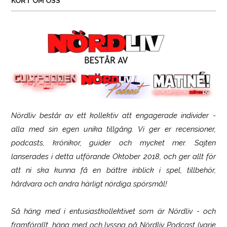
KORT OM OSS
Nördliv består av ett kollektiv att engagerade individer -
SCUF Gaming Omega
alla med sin egen unika tillgång. Vi ger er recensioner,
podcasts, krönikor, guider och mycket mer. Sajten
lanserades i detta utförande Oktober 2018, och ger allt för
att ni ska kunna få en bättre inblick i spel, tillbehör,
hårdvara och andra härligt nördiga spörsmål!
Så häng med i entusiastkollektivet som är
Nördliv
- och
framförallt, häng med och lyssna på Nördliv Podcast (varje