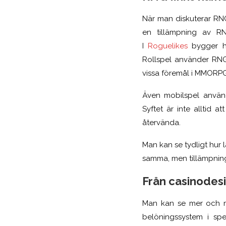
När man diskuterar RNG 
en tillämpning av R
I
Roguelikes
bygger he
Rollspel använder RNG 
vissa föremål i MMORPG:
Även mobilspel använd
Syftet är inte alltid 
återvända.
Man kan se tydligt hur 
samma, men tillämpning
Från casinodesi
Man kan se mer och me
belöningssystem i sp