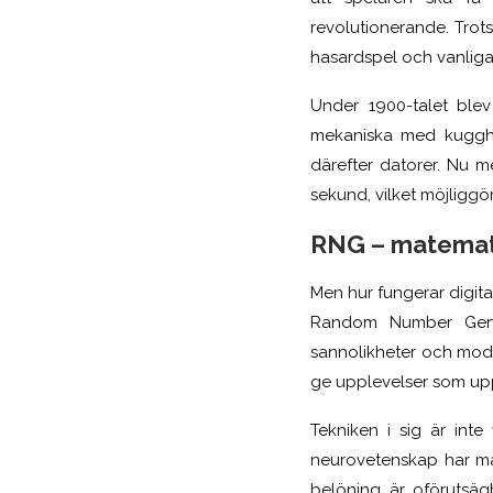
revolutionerande. Tro
hasardspel och vanliga
Under 1900-talet blev
mekaniska med kugghju
därefter datorer. Nu m
sekund, vilket möjliggö
RNG – matemat
Men hur fungerar digit
Random Number Gener
sannolikheter och mode
ge upplevelser som up
Tekniken i sig är int
neurovetenskap har ma
belöning är oförutsäg