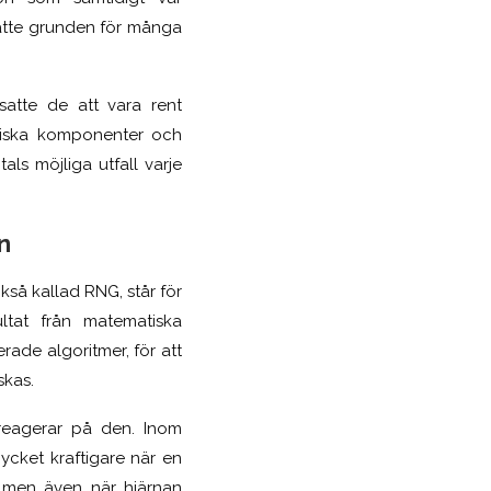
atte grunden för många
satte de att vara rent
oniska komponenter och
ls möjliga utfall varje
n
så kallad RNG, står för
tat från matematiska
ade algoritmer, för att
skas.
 reagerar på den. Inom
cket kraftigare när en
, men även när hjärnan