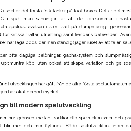
i spel är det första folk tänker på loot boxes. Det är det mest 
NG i spel, men sanningen är att det förekommer i nästa
la spelupplevelsen i stort sätt på slumpmässigt generera
för kritiska träffar, utrustning samt fiendens beteenden. Äve
er har låga odds, där man ständigt jagar ruset av att få en säll
er ofta dagliga belöningar, gacha-system och slumpmässig
att uppmuntra köp, utan också att skapa variation och ge sp
långt utvecklingen har gått från de allra första spelautomaterna
en har ökat oerhört mycket.
gn till modern spelutveckling
r hur gränsen mellan traditionella spelmekanismer och ps
el blir mer och mer flytande. Både spelutvecklare inom ca