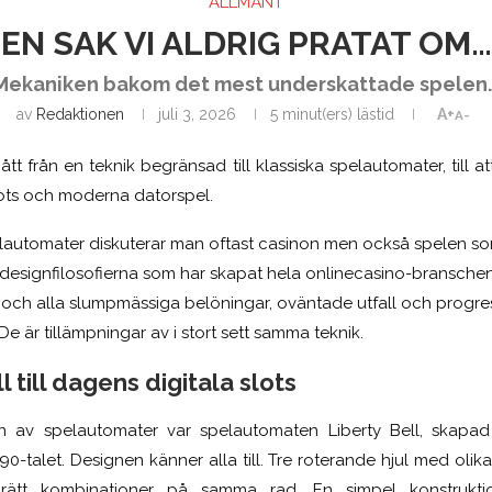
ALLMÄNT
EN SAK VI ALDRIG PRATAT OM…
Mekaniken bakom det mest underskattade spelen..
av
Redaktionen
juli 3, 2026
5 minut(ers) lästid
A+
A-
t från en teknik begränsad till klassiska spelautomater, till 
lots och moderna datorspel.
elautomater diskuterar man oftast casinon men också spelen s
t designfilosofierna som har skapat hela onlinecasino-branschen
, och alla slumpmässiga belöningar, oväntade utfall och progre
 De är tillämpningar av i stort sett samma teknik.
l till dagens digitala slots
an av spelautomater var spelautomaten Liberty Bell, skapa
890-talet. Designen känner alla till. Tre roterande hjul med oli
 rätt kombinationer på samma rad. En simpel konstrukti