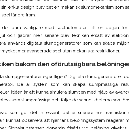
ts sin enkla design blev det en mekanisk slumpmekanism som s
 spel längre fram.
 det bara vanligare med spelautomater. Till en början fort
l och fjädrar, men senare blev tekniken ersatt av elektr
era används digitala slumpgeneratorer, som kan skapa miljonta
r mycket mer avancerade spel utan mekaniska restriktioner.
iken bakom den oförutsägbara belöninge
ala slumpgeneratorer egentligen? Digitala slumpgeneratorer, ock
ator. De är system som kan skapa slumpmässiga resul
ller. Idéen är att kunna simulera slumpen med hjälp av avancer
plevs som slumpmässiga och följer de sannolikheterna som ön
e vad som gör det intressant, det är snarare hur människor
n kunnat observera att hjärnans belöningssystem reagerar my
bar Signalsubstansen dopamin frisätts vid belöning givetvis