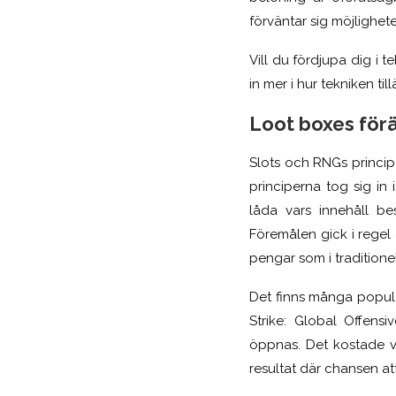
förväntar sig möjlighete
Vill du fördjupa dig i 
in mer i hur tekniken ti
Loot boxes för
Slots och RNGs principe
principerna tog sig in
låda vars innehåll be
Föremålen gick i regel
pengar som i traditione
Det finns många popul
Strike: Global Offens
öppnas. Det kostade v
resultat där chansen at