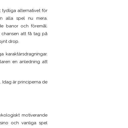
tydliga alternativet för
n alla spel nu mera.
de banor och föremål.
n chansen att få tag på
synt drop.
a karaktärsdragningar.
elaren en anledning att
. Idag är principerna de
ykologiskt motiverande
sino och vanliga spel