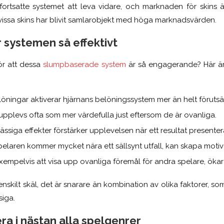
rtsatte systemet att leva vidare, och marknaden för skins ä
vissa skins har blivit samlarobjekt med höga marknadsvärden.
 systemen så effektivt
r att dessa
slumpbaserade system
är så engagerande? Här är
öningar aktiverar hjärnans belöningssystem mer än helt föruts
upplevs ofta som mer värdefulla just eftersom de är ovanliga.
ässiga effekter förstärker upplevelsen när ett resultat presenter
spelaren kommer mycket nära ett sällsynt utfall, kan skapa motiv
exempelvis att visa upp ovanliga föremål för andra spelare, öka
t enskilt skäl, det är snarare än kombination av olika faktorer, 
iga.
a i nästan alla spelgenrer