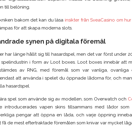
n till belöning.
tekniken bakom det kan du läsa
insikter från SveaCasino om hur 
llämpas för att skapa moderna slots.
ändrade synen på digitala föremål
r har länge hållit sig till hasardspel, men det var först under
 i spelindustrin i form av Loot boxes. Loot boxes innebär att
stämdes av RNG, med föremål som var vanliga, ovanliga el
 endast att använda i spelet du öppnade lådorna för, och man
lla hasardspel.
ära spel som använde sig av modellen, som Overwatch och
Co
ive introducerades vapen skins tillsammans med lådor som 
erkliga pengar att öppna en låda, och varje öppning innebar
t få de mest eftertraktade föremålen som knivar var mycket låg