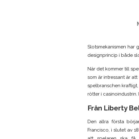
Slotsmekanismen har gåt
designprincip i både s
När det kommer till sp
som är intressant är at
spelbranschen kraftigt
rötter i casinoindustrin.
Från Liberty Bel
Den allra första börj
Francisco, i slutet av 1
att spelaren ska få