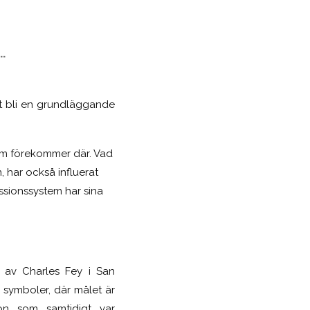
.
att bli en grundläggande
om förekommer där. Vad
, har också influerat
ssionssystem har sina
d av Charles Fey i San
ka symboler, där målet är
on som samtidigt var