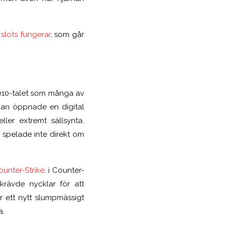
slots fungerar
, som går
 2010-talet som många av
 man öppnade en digital
ler extremt sällsynta.
 spelade inte direkt om
unter-Strike
. i Counter-
krävde nycklar för att
 ett nytt slumpmässigt
a.