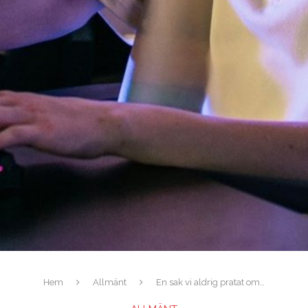
Hem
Allmänt
En sak vi aldrig pratat om…