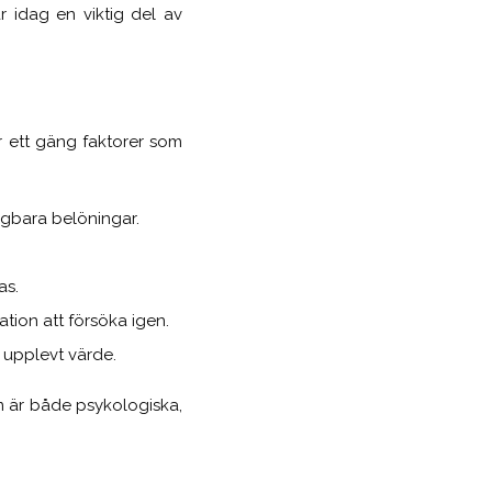
r idag en viktig del av
 ett gäng faktorer som
ägbara belöningar.
as.
ation att försöka igen.
r upplevt värde.
som är både psykologiska,