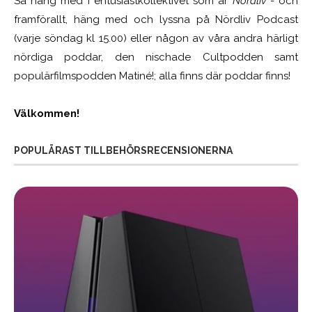
Så häng med i entusiastkollektivet som är
Nördliv
- och
framförallt, häng med och lyssna på Nördliv Podcast
(varje söndag kl 15.00) eller någon av våra andra härligt
nördiga poddar, den nischade Cultpodden samt
populärfilmspodden Matiné!; alla finns där poddar finns!
Välkommen!
POPULÄRAST TILLBEHÖRSRECENSIONERNA