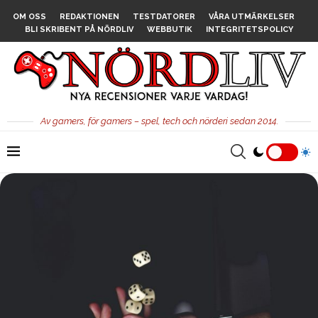
OM OSS
REDAKTIONEN
TESTDATORER
VÅRA UTMÄRKELSER
BLI SKRIBENT PÅ NÖRDLIV
WEBBUTIK
INTEGRITETSPOLICY
Av gamers, för gamers – spel, tech och nörderi sedan 2014.